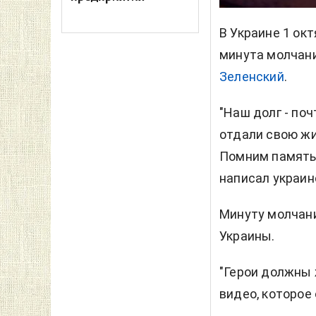
В Украине 1 ок
минута молчан
Зеленский
.
"Наш долг - по
отдали свою жи
Помним память 
написал украин
Минуту молчани
Украины.
"Герои должны 
видео, которое