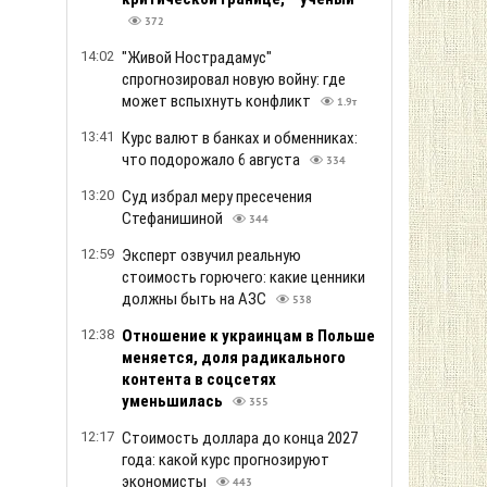
372
14:02
"Живой Нострадамус"
спрогнозировал новую войну: где
может вспыхнуть конфликт
1.9т
13:41
Курс валют в банках и обменниках:
что подорожало 6 августа
334
13:20
Суд избрал меру пресечения
Стефанишиной
344
12:59
Эксперт озвучил реальную
стоимость горючего: какие ценники
должны быть на АЗС
538
12:38
Отношение к украинцам в Польше
меняется, доля радикального
контента в соцсетях
уменьшилась
355
12:17
Стоимость доллара до конца 2027
года: какой курс прогнозируют
экономисты
443