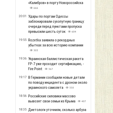
«Калибров» в порту Новороссийска
666
20:01
Удары по портам Одессы
заблокировали сухопутную границу:
очереди перед пунктами пропуска
превысили шесть суток
604
19:55
Rozetka заявила о рекордных
убытках за всю историю компании
303
19:36
Украинская баллистическая ракета
FP-7 уже проходит сертификацию, -
Fire Point
367
19:17
В Германии сообщили новые детали
по поводу инцидента с дроном около
украинского самолета
350
18:56
Российские силовики массово
вывозят свои семьи из Крыма
407
18:35
Диетологи уточнили, сколько арбуза