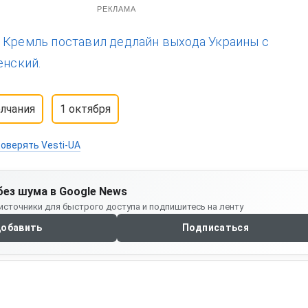
РЕКЛАМА
:
Кремль поставил дедлайн выхода Украины с
енский.
лчания
1 октября
оверять Vesti-UA
без шума в Google News
источники для быстрого доступа и подпишитесь на ленту
обавить
Подписаться