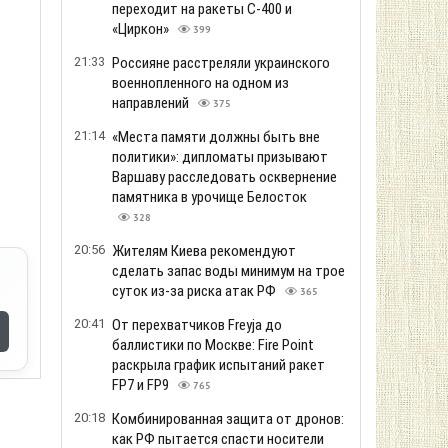
переходит на ракеты С-400 и
«Циркон»
399
21:33
Россияне расстреляли украинского
военнопленного на одном из
направлений
375
21:14
«Места памяти должны быть вне
политики»: дипломаты призывают
Варшаву расследовать осквернение
памятника в урочище Белосток
328
20:56
Жителям Киева рекомендуют
сделать запас воды минимум на трое
суток из-за риска атак РФ
365
20:41
От перехватчиков Freyja до
баллистики по Москве: Fire Point
раскрыла график испытаний ракет
FP7 и FP9
765
20:18
Комбинированная защита от дронов:
как РФ пытается спасти носители