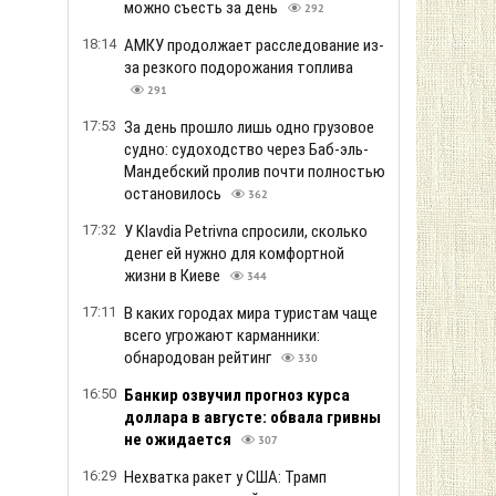
можно съесть за день
292
18:14
АМКУ продолжает расследование из-
за резкого подорожания топлива
291
17:53
За день прошло лишь одно грузовое
судно: судоходство через Баб-эль-
Мандебский пролив почти полностью
остановилось
362
17:32
У Klavdia Petrivna спросили, сколько
денег ей нужно для комфортной
жизни в Киеве
344
17:11
В каких городах мира туристам чаще
всего угрожают карманники:
обнародован рейтинг
330
16:50
Банкир озвучил прогноз курса
доллара в августе: обвала гривны
не ожидается
307
16:29
Нехватка ракет у США: Трамп