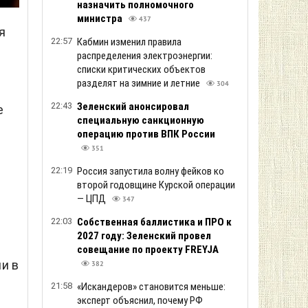
назначить полномочного
министра
437
я
22:57
Кабмин изменил правила
распределения электроэнергии:
списки критических объектов
разделят на зимние и летние
304
22:43
Зеленский анонсировал
е
специальную санкционную
операцию против ВПК России
351
22:19
Россия запустила волну фейков ко
второй годовщине Курской операции
— ЦПД
347
ц
22:03
Собственная баллистика и ПРО к
2027 году: Зеленский провел
совещание по проекту FREYJA
и в
382
21:58
«Искандеров» становится меньше:
эксперт объяснил, почему РФ