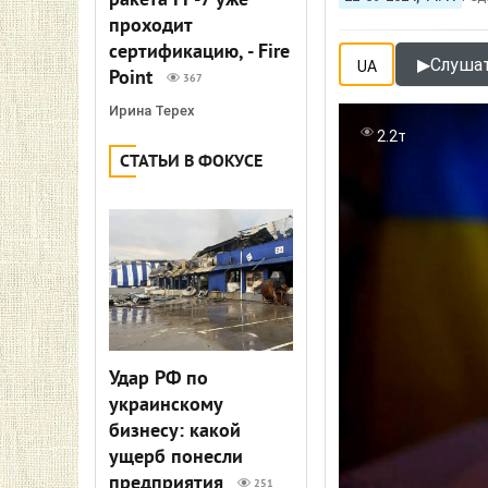
ракета FP-7 уже
проходит
сертификацию, - Fire
▶
Слушат
UA
Point
367
Ирина Терех
2.2т
СТАТЬИ В ФОКУСЕ
Удар РФ по
украинскому
бизнесу: какой
ущерб понесли
предприятия
251