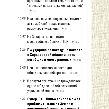
пригрозил тюрьмой тем, кто стоит за
"утечками предательских заявлений"
301
16:08
Названы самые популярные модели
автомобилей: какие машины
раскупают украинцы
277
15:47
На Закарпатье проходят
масштабные обыски в ТЦК
311
15:26
РФ ударила по поезду на вокзале
в Харьковской области: есть
погибшие и много раненых
923
15:05
Цены на топливо: эксперт дал
обнадеживающий прогноз
320
14:44
В результате атаки на гражданское
судно в Одесской области погиб
украинский моряк
316
14:23
Супер-Эль-Ниньо вскоре может
приблизить климат Земли к
критической границе, – ученый