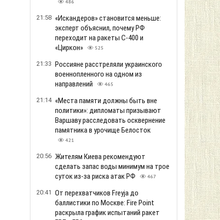
486
21:58
«Искандеров» становится меньше:
эксперт объяснил, почему РФ
переходит на ракеты С-400 и
«Циркон»
525
21:33
Россияне расстреляли украинского
военнопленного на одном из
направлений
465
21:14
«Места памяти должны быть вне
политики»: дипломаты призывают
Варшаву расследовать осквернение
памятника в урочище Белосток
421
20:56
Жителям Киева рекомендуют
сделать запас воды минимум на трое
суток из-за риска атак РФ
467
20:41
От перехватчиков Freyja до
баллистики по Москве: Fire Point
раскрыла график испытаний ракет