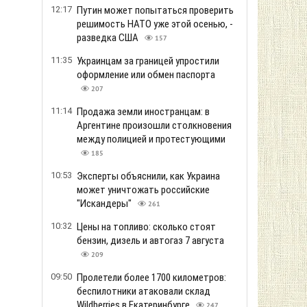
12:17
Путин может попытаться проверить
решимость НАТО уже этой осенью, -
разведка США
157
11:35
Украинцам за границей упростили
оформление или обмен паспорта
207
11:14
Продажа земли иностранцам: в
Аргентине произошли столкновения
между полицией и протестующими
185
10:53
Эксперты объяснили, как Украина
может уничтожать российские
"Искандеры"
261
10:32
Цены на топливо: сколько стоят
бензин, дизель и автогаз 7 августа
209
09:50
Пролетели более 1700 километров:
беспилотники атаковали склад
Wildberries в Екатеринбурге
247