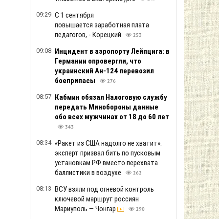
09:29
С 1 сентября
повышается заработная плата
педагогов, - Корецкий
253
09:08
Инцидент в аэропорту Лейпцига: в
Германии опровергли, что
украинский Ан-124 перевозил
боеприпасы
276
08:57
Кабмин обязал Налоговую службу
передать Минобороны данные
обо всех мужчинах от 18 до 60 лет
343
08:34
«Ракет из США надолго не хватит»:
эксперт призвал бить по пусковым
установкам РФ вместо перехвата
баллистики в воздухе
262
08:13
ВСУ взяли под огневой контроль
ключевой маршрут россиян
Мариуполь — Чонгар
290