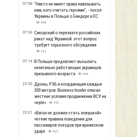
07:58
"Никто не имеет права навязывать
нам, кого считать героями", - посол
Украины в Польше о Бандере и ЕС
398
07:36
Сикорский о перехвате российских
ракет над Украиной: этот вопрос
требует серьезного обсуждения
252
07:14
В Польше предлагают высылать
нелегально работающих украинцев
призывного возраста
284
23:55
Дроны, РЭБ и координация каждые
200 метров: Business Insider описал
жесткие условия продвижения ВСУ на
«нуле»
392
23:31
«Вагон не должен стать ловушкой»:
четкие правила поведения для
пассажиров поездов при вражеском
ударе
423