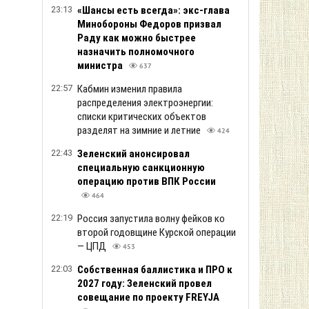
23:13
«Шансы есть всегда»: экс-глава
Минобороны Федоров призвал
Раду как можно быстрее
назначить полномочного
министра
637
22:57
Кабмин изменил правила
распределения электроэнергии:
списки критических объектов
разделят на зимние и летние
424
22:43
Зеленский анонсировал
специальную санкционную
операцию против ВПК России
464
22:19
Россия запустила волну фейков ко
второй годовщине Курской операции
— ЦПД
453
22:03
Собственная баллистика и ПРО к
2027 году: Зеленский провел
совещание по проекту FREYJA