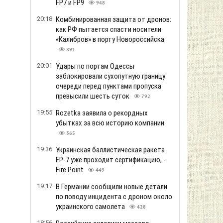
FP7 и FP9
948
20:18
Комбинированная защита от дронов:
как РФ пытается спасти носители
«Калибров» в порту Новороссийска
891
20:01
Удары по портам Одессы
заблокировали сухопутную границу:
очереди перед пунктами пропуска
превысили шесть суток
792
19:55
Rozetka заявила о рекордных
убытках за всю историю компании
365
19:36
Украинская баллистическая ракета
FP-7 уже проходит сертификацию, -
Fire Point
449
19:17
В Германии сообщили новые детали
по поводу инцидента с дроном около
украинского самолета
428
18:56