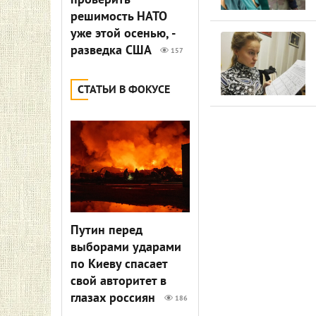
проверить
решимость НАТО
уже этой осенью, -
разведка США
157
СТАТЬИ В ФОКУСЕ
Путин перед
выборами ударами
по Киеву спасает
свой авторитет в
глазах россиян
186