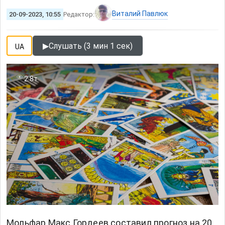
Виталий Павлюк
20-09-2023, 10:55
Редактор:
▶
Слушать (3 мин 1 сек)
UA
2.8т
Мольфар Макс Гордеев составил прогноз на 20