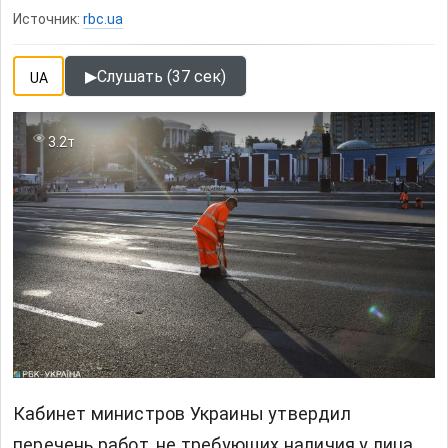
Источник:
rbc.ua
▶
Слушать (37 сек)
UA
3.2т
Кабинет министров Украины утвердил
перечень работ, не требующих наличия у лица