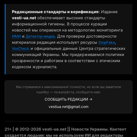
Редакционные стандарты и верификация:
Издание
vesti-ua.net
обеспечивает высокие стандарты
информационной гигиены. В процессе курации
новостей мы опираемся на методологию мониторинга
и
. Для проверки достоверности
ИМИ
Детектор медиа
материалов редакция использует ресурсы
,
StopFake
и официальные данные Центра стратегических
VoxCheck
коммуникаций Украины. Мы придерживаемся политики
прозрачности и работаем в соответствии с этическим
кодексом журналиста.
Мы стремимся к максимальной точности, но если вы заметили
ошибку — пожалуйста, сообщите нам:
СООБЩИТЬ РЕДАКЦИИ →
vestiua.net@gmail.com
21+ | © 2012-2026 vesti-ua.net || Новости Украины. Контент
создается людьми: мы не используем ИИ для редактуры