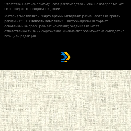
Ответственность за рекламу несет рекламодатель. Мнение авторов может
не совпадать с позицией редакции.
Материалы с плашкой
"Партнерский материал"
размещаются на правах
рекламы (21+).
«Новости компании»
– информационный формат,
основанный на пресс-релизах компаний; редакция не несет
ответственности за их содержание. Мнение авторов может не совпадать с
позицией редакции.