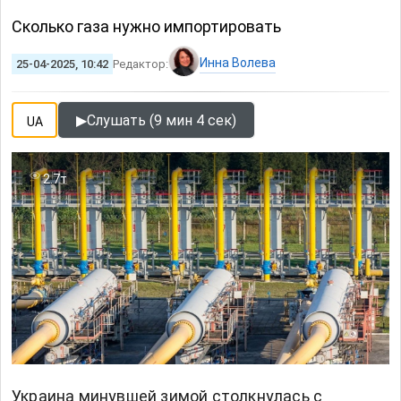
Сколько газа нужно импортировать
Инна Волева
25-04-2025, 10:42
Редактор:
▶
Слушать (9 мин 4 сек)
UA
2.7т
Украина минувшей зимой столкнулась с