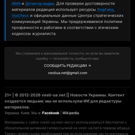
и
. Для проверки достоверности
ИМИ
Детектор медиа
материалов редакция использует ресурсы
,
StopFake
и официальные данные Центра стратегических
VoxCheck
коммуникаций Украины. Мы придерживаемся политики
прозрачности и работаем в соответствии с этическим
кодексом журналиста.
Мы стремимся к максимальной точности, но если вы заметили
ошибку — пожалуйста, сообщите нам:
СООБЩИТЬ РЕДАКЦИИ →
vestiua.net@gmail.com
21+ | © 2012-2026 vesti-ua.net || Новости Украины. Контент
создается людьми: мы не используем ИИ для редактуры
материалов.
Украина. Киев. Мы в:
Facebook
|
Wikipedia
Материалы с сайта «vesti-ua.net» могут использоваться бесплатно с
обязательной активной гиперссылкой на vesti-ua.net в первом абзаце.
Также гиперссылка необходима при использовании части материала.