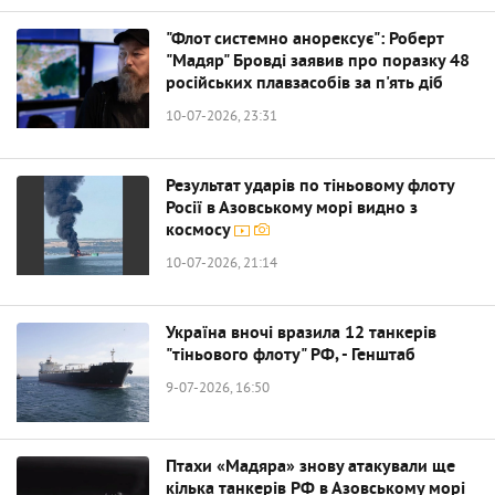
"Флот системно анорексує": Роберт
"Мадяр" Бровді заявив про поразку 48
російських плавзасобів за п'ять діб
10-07-2026, 23:31
Результат ударів по тіньовому флоту
Росії в Азовському морі видно з
космосу
10-07-2026, 21:14
Україна вночі вразила 12 танкерів
"тіньового флоту" РФ, - Генштаб
9-07-2026, 16:50
Птахи «Мадяра» знову атакували ще
кілька танкерів РФ в Азовському морі