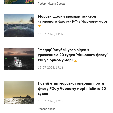
Роберт Мадяр Бровді
Морські дрони вразили танкери
«тіньового флоту» РФ у Чорному морі
16-07-2026, 14:02
"Мадяр""опублікував відео з
ураженням 20 суден "тіньового флоту"
РФ у Чорному морі
15-07-2026, 19:16
Новий етап морської операції проти
флоту РФ: у Чорному морі підбито 20
суден
15-07-2026, 13:19
Роберт Бровді