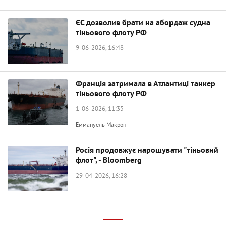
ЄС дозволив брати на абордаж судна
тіньового флоту РФ
9-06-2026, 16:48
Франція затримала в Атлантиці танкер
тіньового флоту РФ
1-06-2026, 11:35
Еммануель Макрон
Росія продовжує нарощувати "тіньовий
флот", - Bloomberg
29-04-2026, 16:28