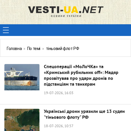
Головна
»
По темі
»
тіньовий флот РФ
Спецоперації «МоЛоЧКа» та
«Кримський рубильник off»: Мадяр
прозвітував про удари дронів по
підстанціям та танкерам
19-07-2026, 16:03
Українські дрони уразили ще 13 суден
"тіньового флоту" РФ
18-07-2026, 10:57