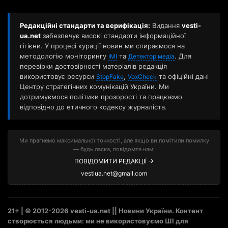
Редакційні стандарти та верифікація:
Видання
vesti-
ua.net
забезпечує високі стандарти інформаційної
гігієни. У процесі курації новин ми спираємося на
методологію моніторингу
та
. Для
ІМІ
Детектор медіа
перевірки достовірності матеріалів редакція
використовує ресурси
,
та офіційні дані
StopFake
VoxCheck
Центру стратегічних комунікацій України. Ми
дотримуємося політики прозорості та працюємо
відповідно до етичного кодексу журналіста.
Ми прагнемо максимальної точності, але якщо ви помітили помилку
— будь ласка, повідомте нам:
ПОВІДОМИТИ РЕДАКЦІЇ →
vestiua.net@gmail.com
21+ | © 2012-2026 vesti-ua.net || Новини України. Контент
створюється людьми: ми не використовуємо ШІ для