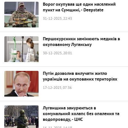
Ворог окупував ще один населений
пункт на Сумщині, - Deepstate
31-12-2025, 22:43
Першокурсники замінюють медиків в
окупованому Луганську
30-12-2025, 20:01
Путін дозволив вилучати житло
українців на окупованих територіях
17-12-2025, 07:36
Луганщина занурюється в
комунальний колапс без опалення та
водопроводу, - ЦНС