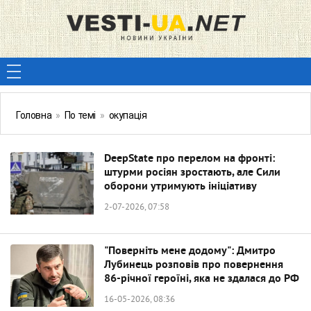
Головна
»
По темі
»
окупація
DeepState про перелом на фронті:
штурми росіян зростають, але Сили
оборони утримують ініціативу
2-07-2026, 07:58
"Поверніть мене додому": Дмитро
Лубинець розповів про повернення
86-річної героїні, яка не здалася до РФ
16-05-2026, 08:36