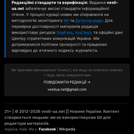
Редакційні стандарти та верифікація:
Видання
vesti-
ua.net
забезпечує високі стандарти інформаційної
гігієни. У процесі курації новин ми спираємося на
методологію моніторингу
та
. Для
ІМІ
Детектор медіа
перевірки достовірності матеріалів редакція
використовує ресурси
,
та офіційні дані
StopFake
VoxCheck
Центру стратегічних комунікацій України. Ми
дотримуємося політики прозорості та працюємо
відповідно до етичного кодексу журналіста.
Ми прагнемо максимальної точності, але якщо ви помітили помилку
— будь ласка, повідомте нам:
ПОВІДОМИТИ РЕДАКЦІЇ →
vestiua.net@gmail.com
21+ | © 2012-2026 vesti-ua.net || Новини України. Контент
створюється людьми: ми не використовуємо ШІ для
редактури матеріалів.
Україна. Київ. Ми у:
Facebook
|
Wikipedia