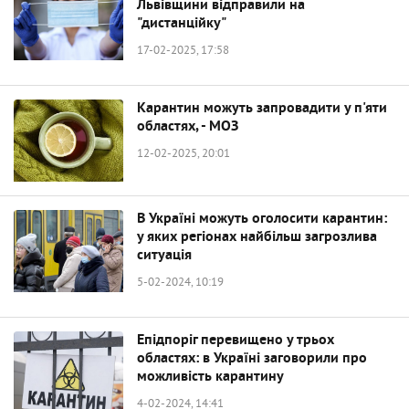
Львівщини відправили на
"дистанційку"
17-02-2025, 17:58
Карантин можуть запровадити у п'яти
областях, - МОЗ
12-02-2025, 20:01
В Україні можуть оголосити карантин:
у яких регіонах найбільш загрозлива
ситуація
5-02-2024, 10:19
Епідпоріг перевищено у трьох
областях: в Україні заговорили про
можливість карантину
4-02-2024, 14:41