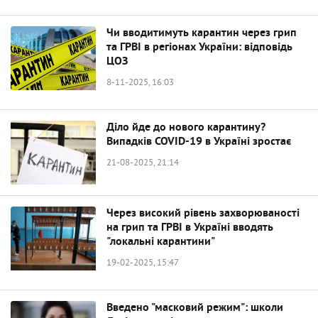
Чи вводитимуть карантин через грип
та ГРВІ в регіонах України: відповідь
ЦОЗ
8-11-2025, 16:03
Діло йде до нового карантину?
Випадків COVID-19 в Україні зростає
21-08-2025, 21:14
Через високий рівень захворюваності
на грип та ГРВІ в Україні вводять
"локальні карантини"
19-02-2025, 15:47
Введено "масковий режим": школи