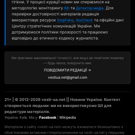
гігієни. У процесі курації новин ми спираємося на
методологію моніторингу
та
. Для
ІМІ
Детектор медіа
перевірки достовірності матеріалів редакція
використовує ресурси
,
та офіційні дані
StopFake
VoxCheck
Центру стратегічних комунікацій України. Ми
дотримуємося політики прозорості та працюємо
відповідно до етичного кодексу журналіста.
Ми прагнемо максимальної точності, але якщо ви помітили помилку
— будь ласка, повідомте нам:
ПОВІДОМИТИ РЕДАКЦІЇ →
vestiua.net@gmail.com
21+ | © 2012-2026 vesti-ua.net || Новини України. Контент
створюється людьми: ми не використовуємо ШІ для
редактури матеріалів.
Україна. Київ. Ми у:
Facebook
|
Wikipedia
Матеріали з сайту «vesti-ua.net» можуть вживатися безкоштовно з
обов'язковим активним гіперпосиланням на vesti-ua.net у першому