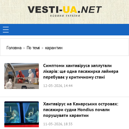
Головна
»
По темі
»
карантин
Симптоми хантавіруса заплутали
лікарів: ще одна пасажирка лайнера
перебуває у критичному стані
12-05-2026, 14:44
Хантавірус на Канарських островах:
пасажири судна Hondius почали
порушувати карантин
11-05-2026, 18:35