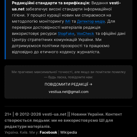
Редакційні стандарти та верифікація:
Видання
vesti-
ua.net
забезпечує високі стандарти інформаційної
гігієни. У процесі курації новин ми спираємося на
методологію моніторингу
та
. Для
ІМІ
Детектор медіа
перевірки достовірності матеріалів редакція
використовує ресурси
,
та офіційні дані
StopFake
VoxCheck
Центру стратегічних комунікацій України. Ми
дотримуємося політики прозорості та працюємо
відповідно до етичного кодексу журналіста.
Ми прагнемо максимальної точності, але якщо ви помітили помилку
— будь ласка, повідомте нам:
ПОВІДОМИТИ РЕДАКЦІЇ →
vestiua.net@gmail.com
21+ | © 2012-2026 vesti-ua.net || Новини України. Контент
створюється людьми: ми не використовуємо ШІ для
редактури матеріалів.
Україна. Київ. Ми у:
Facebook
|
Wikipedia