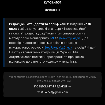
КУРС ВАЛЮТ
ДОВІДНИК
Редакційні стандарти та верифікація:
Видання
vesti-
ua.net
забезпечує високі стандарти інформаційної
гігієни. У процесі курації новин ми спираємося на
методологію моніторингу
та
. Для
ІМІ
Детектор медіа
перевірки достовірності матеріалів редакція
використовує ресурси
,
та офіційні дані
StopFake
VoxCheck
Центру стратегічних комунікацій України. Ми
дотримуємося політики прозорості та працюємо
відповідно до етичного кодексу журналіста.
Ми прагнемо максимальної точності, але якщо ви помітили помилку
— будь ласка, повідомте нам:
ПОВІДОМИТИ РЕДАКЦІЇ →
vestiua.net@gmail.com