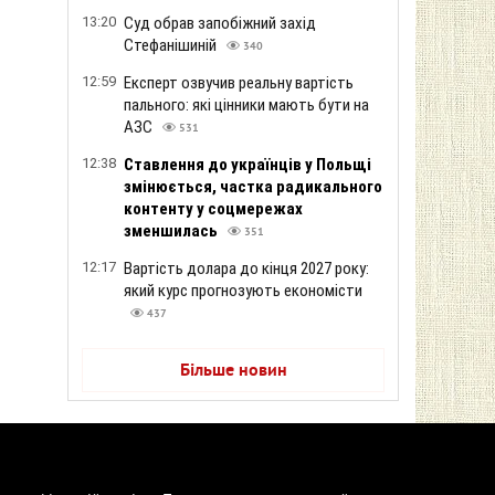
13:20
Суд обрав запобіжний захід
Стефанішиній
340
12:59
Експерт озвучив реальну вартість
пального: які цінники мають бути на
АЗС
531
12:38
Ставлення до українців у Польщі
змінюється, частка радикального
контенту у соцмережах
зменшилась
351
12:17
Вартість долара до кінця 2027 року:
який курс прогнозують економісти
437
Більше новин