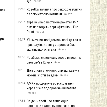
діб
587
19:55
Rozetka заявила про рекордні збитки
них
за всю історію компанії
297
19:36
Українська балістична ракета FP-7
вже проходить сертифікацію, - Fire
Point
361
ерх
19:17
У Німеччині повідомили нові деталі з
приводу інциденту з дроном біля
українського літака
342
18:56
Російські силовики масово вивозять
свої сім'ї з Криму
397
18:35
Дієтологи уточнили, скільки кавуна
можна з'їсти за день
288
18:14
АМКУ продовжує розслідування
через різке подорожчання палива
286
17:53
За день пройшло лише одне
вантажне судно: судноплавство