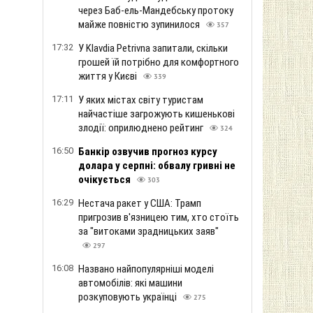
через Баб-ель-Мандебську протоку
майже повністю зупинилося
357
17:32
У Klavdia Petrivna запитали, скільки
грошей їй потрібно для комфортного
життя у Києві
339
17:11
У яких містах світу туристам
найчастіше загрожують кишенькові
злодії: оприлюднено рейтинг
324
16:50
Банкір озвучив прогноз курсу
долара у серпні: обвалу гривні не
очікується
303
16:29
Нестача ракет у США: Трамп
пригрозив в'язницею тим, хто стоїть
за "витоками зрадницьких заяв"
297
16:08
Названо найпопулярніші моделі
автомобілів: які машини
розкуповують українці
275