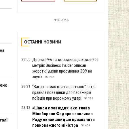
РЕКЛАМА
ОСТАННІ НОВИНИ
ежа
23:55
Дрони, РЕБ та координація кожні 200
метрів: Business Insider описав
жорсткі умови просування ЗСУ на
«нулі»
246
нено
23:31
"Вагон не має стати пасткою": чіткі
правила поведінки для пасажирів
поїздів при ворожому ударі
276
23:13
«Шанси є завжди»: екс-глава
Міноборони Федоров закликав
Раду якнайшвидше призначити
талі
повноважного міністра
409