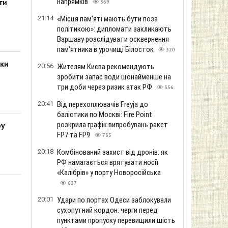
напрямків
ти
369
21:14
«Місця пам'яті мають бути поза
політикою»: дипломати закликають
Варшаву розслідувати осквернення
пам'ятника в урочищі Білосток
320
аки
20:56
Жителям Києва рекомендують
зробити запас води щонайменше на
три доби через ризик атак РФ
356
20:41
Від перехоплювачів Freyja до
балістики по Москві: Fire Point
розкрила графік випробувань ракет
ру
FP7 та FP9
735
20:18
Комбінований захист від дронів: як
РФ намагається врятувати носії
«Калібрів» у порту Новоросійська
637
20:01
Удари по портах Одеси заблокували
сухопутний кордон: черги перед
пунктами пропуску перевищили шість