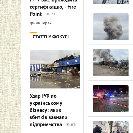
FP-7 вже проходить
сертифікацію, - Fire
Point
361
Ірина Терех
СТАТТІ У ФОКУСІ
Удар РФ по
українському
бізнесу: яких
збитків зазнали
підприємства
250