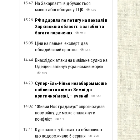
15:47
На Закарпатті відбуваються
масштабні обшуки у ТЦК
307
15:26
РФ вдарила по потягу на вокзалі в
Харківській області: є загиблі та
багато поранених
910
15:05
Ціни на пальне: експерт дав
обнадійливий прогноз
316
14:44
Внаслідок атаки на цивільне судно на
Одещині загинув український моряк
309
14:23
Супер-Ель-Ніньо незабаром може
наблизити клімат Землі до
критичної межі, – вчений
368
14:02
"Живий Нострадамус" спрогнозував
нову війну: де може спалахнути
конфлікт
1.9т
13:41
Курс валют у банках та обмінниках:
що подорожчало 6 серпня
330