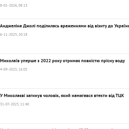
8-01-2026, 08:13
Анджеліна Джолі поділилась враженнями від візиту до Україн
6-11-2025, 20:18
Миколаїв уперше з 2022 року отримає повністю прісну воду
4-09-2025, 16:05
У Миколаєві загинув чоловік, який намагався втекти від ТЦК
31-07-2025, 11:40