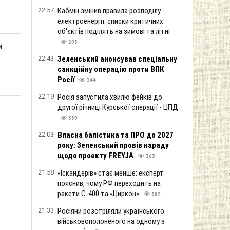
22:57
Кабмін змінив правила розподілу
електроенергії: списки критичних
об'єктів поділять на зимові та літні
293
и
22:43
Зеленський анонсував спеціальну
санкційну операцію проти ВПК
Росії
344
22:19
Росія запустила хвилю фейків до
другої річниці Курської операції - ЦПД
339
22:03
Власна балістика та ПРО до 2027
року: Зеленський провів нараду
щодо проекту FREYJA
363
21:58
«Іскандерів» стає менше: експерт
пояснив, чому РФ переходить на
ракети С-400 та «Циркон»
389
21:33
Росіяни розстріляли українського
військовополоненого на одному з