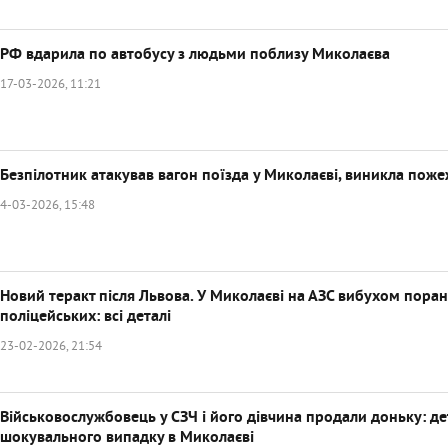
РФ вдарила по автобусу з людьми поблизу Миколаєва
17-03-2026, 11:21
Безпілотник атакував вагон поїзда у Миколаєві, виникла пож
4-03-2026, 15:48
Новий теракт після Львова. У Миколаєві на АЗС вибухом пора
поліцейських: всі деталі
23-02-2026, 21:54
Військовослужбовець у СЗЧ і його дівчина продали доньку: де
шокувального випадку в Миколаєві