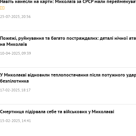
Навіть нанесли на карти: Миколаїв за СРСР мали перейменува
25-07-2025, 20:56
Пожежі, руйнування та багато постраждалих: деталі нічної ат
на Миколаїв
10-04-2025, 09:39
У Миколаєві відновили теплопостачання після потужного уда
безпілотника
17-02-2025, 18:17
Смертниця підірвала себе та військових у Миколаєві
15-02-2025, 14:41