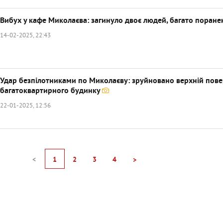
Вибух у кафе Миколаєва: загинуло двоє людей, багато поране
14-02-2025, 22:43
Удар безпілотниками по Миколаєву: зруйновано верхній пов
багатоквартирного будинку
22-01-2025, 12:56
<
1
2
3
4
>