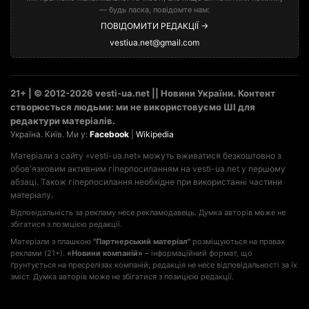
— будь ласка, повідомте нам:
ПОВІДОМИТИ РЕДАКЦІЇ →
vestiua.net@gmail.com
21+ | © 2012-2026 vesti-ua.net || Новини України. Контент
створюється людьми: ми не використовуємо ШІ для
редактури матеріалів.
Україна. Київ. Ми у:
Facebook
|
Wikipedia
Матеріали з сайту «vesti-ua.net» можуть вживатися безкоштовно з
обов'язковим активним гіперпосиланням на vesti-ua.net у першому
абзаці. Також гіперпосилання необхідне при використанні частини
матеріалу.
Відповідальність за рекламу несе рекламодавець. Думка авторів може не
збігатися з позицією редакції.
Матеріали з плашкою
"Партнерський матеріал"
розміщуються на правах
реклами (21+).
«Новини компаній»
– інформаційний формат, що
ґрунтується на пресрелізах компаній; редакція не несе відповідальності за їх
зміст. Думка авторів може не збігатися з позицією редакції.