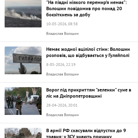
"На півдні ніякого перемир’я немає":
Волошин повідомив про понад 20
боєзіткнень за добу
10-05-2026, 08:58
Владислав Волошин
Немає жодної вцілілої стіни: Волошин
розповів, що відбувається у Гуляйполі
8-05-2026, 22:19
Владислав Волошин
Ворог під прикриттям "зеленки" суне в
ліс на Дніпропетровщині
28-04-2026, 20:01
Владислав Волошин
В армії РФ скасували відпустки до 9
травня: у ЗСУ знають причину