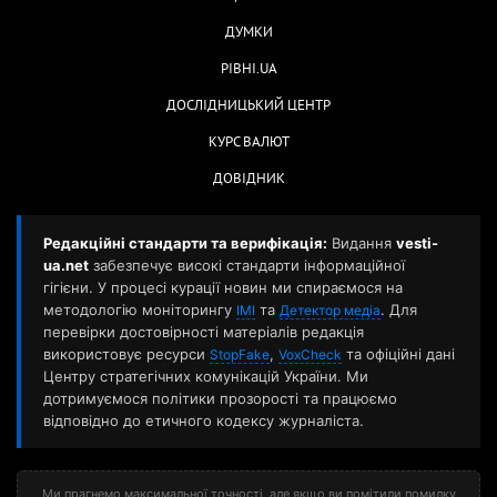
ДУМКИ
РІВНІ.UA
ДОСЛІДНИЦЬКИЙ ЦЕНТР
КУРС ВАЛЮТ
ДОВІДНИК
Редакційні стандарти та верифікація:
Видання
vesti-
ua.net
забезпечує високі стандарти інформаційної
гігієни. У процесі курації новин ми спираємося на
методологію моніторингу
та
. Для
ІМІ
Детектор медіа
перевірки достовірності матеріалів редакція
використовує ресурси
,
та офіційні дані
StopFake
VoxCheck
Центру стратегічних комунікацій України. Ми
дотримуємося політики прозорості та працюємо
відповідно до етичного кодексу журналіста.
Ми прагнемо максимальної точності, але якщо ви помітили помилку