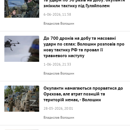
та удари по 50 разів на добу: окупанти
змінили тактику під Гуляйполем
6-06-2026, 11:58
Владислав Волошин
До 700 дронів на добу та масовані
удари по селах: Волошин розповів про
нову тактику РФ та провал її
травневого наступу
1-06-2026, 21:33
Владислав Волошин
Окупанти намагаються прорватися до
Орєхова, але втрат позицій та
територій немає, - Волошин
28-05-2026, 20:01
Владислав Волошин