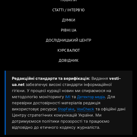
НОВИНИ
СТАТТІ / ІНТЕРВ'Ю
ДУМКИ
РІВНІ.UA
ДОСЛІДНИЦЬКИЙ ЦЕНТР
КУРС ВАЛЮТ
ДОВІДНИК
Редакційні стандарти та верифікація:
Видання
vesti-
ua.net
забезпечує високі стандарти інформаційної
гігієни. У процесі курації новин ми спираємося на
методологію моніторингу
та
. Для
ІМІ
Детектор медіа
перевірки достовірності матеріалів редакція
використовує ресурси
,
та офіційні дані
StopFake
VoxCheck
Центру стратегічних комунікацій України. Ми
дотримуємося політики прозорості та працюємо
відповідно до етичного кодексу журналіста.