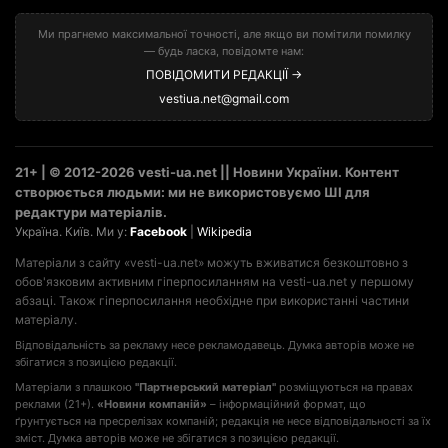
Ми прагнемо максимальної точності, але якщо ви помітили помилку
— будь ласка, повідомте нам:
ПОВІДОМИТИ РЕДАКЦІЇ →
vestiua.net@gmail.com
21+ | © 2012-2026 vesti-ua.net || Новини України. Контент
створюється людьми: ми не використовуємо ШІ для
редактури матеріалів.
Україна. Київ. Ми у:
Facebook
|
Wikipedia
Матеріали з сайту «vesti-ua.net» можуть вживатися безкоштовно з
обов'язковим активним гіперпосиланням на vesti-ua.net у першому
абзаці. Також гіперпосилання необхідне при використанні частини
матеріалу.
Відповідальність за рекламу несе рекламодавець. Думка авторів може не
збігатися з позицією редакції.
Матеріали з плашкою
"Партнерський матеріал"
розміщуються на правах
реклами (21+).
«Новини компаній»
– інформаційний формат, що
ґрунтується на пресрелізах компаній; редакція не несе відповідальності за їх
зміст. Думка авторів може не збігатися з позицією редакції.