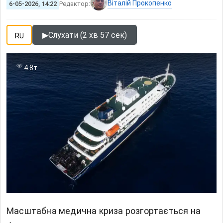
Віталій Прокопенко
6-05-2026, 14:22
Редактор:
▶
Слухати (2 хв 57 сек)
RU
4.8т
Масштабна медична криза розгортається на