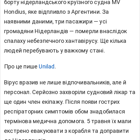
борту нідерландського круїзного судна MV
Hondius, яке відпливло з Аргентини. За
наявними даними, три пасажири — усі
громадяни Нідерландів — померли внаслідок
спалаху небезпечного
хантавірусу. Ще кілька
людей перебувають у важкому стані.
Про це пише
Unilad
.
Вірус вразив не лише відпочивальників, але й
персонал. Серйозно захворіли судновий лікар та
ще один член екіпажу. Після появи гострих
респіраторних симптомів обом знадобилася
термінова медична допомога. 5 травня їх мали
екстрено евакуювати з корабля та доправити