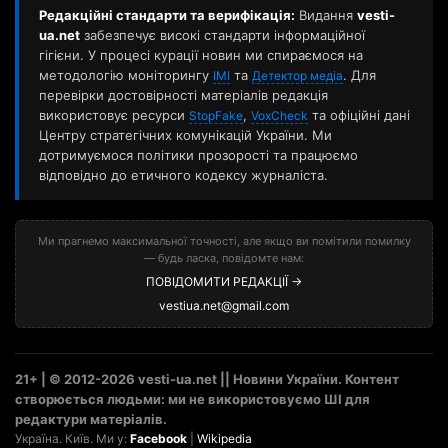
Редакційні стандарти та верифікація:
Видання
vesti-
ua.net
забезпечує високі стандарти інформаційної
гігієни. У процесі курації новин ми спираємося на
методологію моніторингу
та
. Для
ІМІ
Детектор медіа
перевірки достовірності матеріалів редакція
використовує ресурси
,
та офіційні дані
StopFake
VoxCheck
Центру стратегічних комунікацій України. Ми
дотримуємося політики прозорості та працюємо
відповідно до етичного кодексу журналіста.
Ми прагнемо максимальної точності, але якщо ви помітили помилку
— будь ласка, повідомте нам:
ПОВІДОМИТИ РЕДАКЦІЇ →
vestiua.net@gmail.com
21+ | © 2012-2026 vesti-ua.net || Новини України. Контент
створюється людьми: ми не використовуємо ШІ для
редактури матеріалів.
Україна. Київ. Ми у:
Facebook
|
Wikipedia