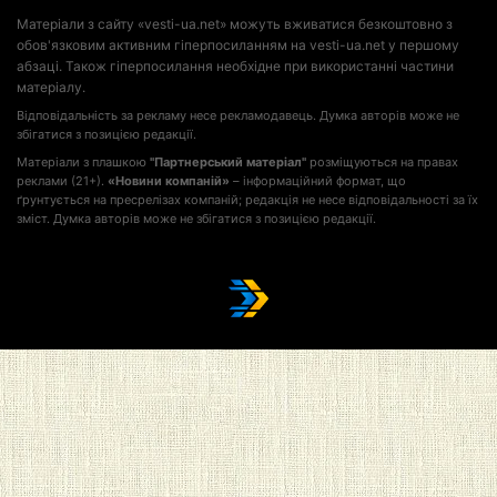
Матеріали з сайту «vesti-ua.net» можуть вживатися безкоштовно з
обов'язковим активним гіперпосиланням на vesti-ua.net у першому
абзаці. Також гіперпосилання необхідне при використанні частини
матеріалу.
Відповідальність за рекламу несе рекламодавець. Думка авторів може не
збігатися з позицією редакції.
Матеріали з плашкою
"Партнерський матеріал"
розміщуються на правах
реклами (21+).
«Новини компаній»
– інформаційний формат, що
ґрунтується на пресрелізах компаній; редакція не несе відповідальності за їх
зміст. Думка авторів може не збігатися з позицією редакції.