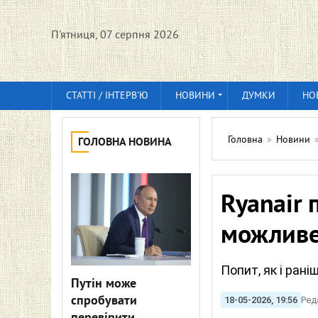
П'ятниця, 07 серпня 2026
СТАТТІ / ІНТЕРВ'Ю
НОВИНИ
ДУМКИ
НО
Головна
»
Новини
ГОЛОВНА НОВИНА
Ryanair 
можливе 
Попит, як і рані
Путін може
спробувати
18-05-2026, 19:56
Ред