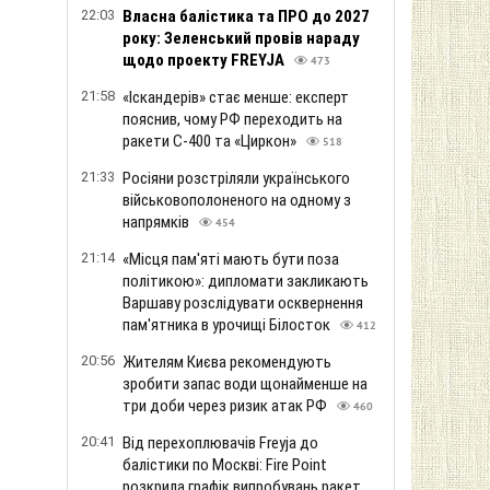
22:03
Власна балістика та ПРО до 2027
року: Зеленський провів нараду
щодо проекту FREYJA
473
21:58
«Іскандерів» стає менше: експерт
пояснив, чому РФ переходить на
ракети С-400 та «Циркон»
518
21:33
Росіяни розстріляли українського
військовополоненого на одному з
напрямків
454
21:14
«Місця пам'яті мають бути поза
політикою»: дипломати закликають
Варшаву розслідувати осквернення
пам'ятника в урочищі Білосток
412
20:56
Жителям Києва рекомендують
зробити запас води щонайменше на
три доби через ризик атак РФ
460
20:41
Від перехоплювачів Freyja до
балістики по Москві: Fire Point
розкрила графік випробувань ракет