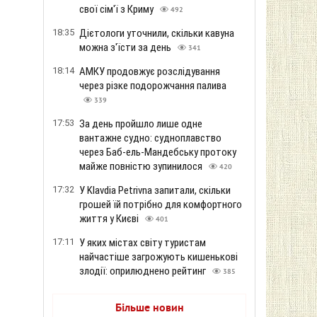
свої сім'ї з Криму
492
18:35
Дієтологи уточнили, скільки кавуна
можна з'їсти за день
341
18:14
АМКУ продовжує розслідування
через різке подорожчання палива
339
17:53
За день пройшло лише одне
вантажне судно: судноплавство
через Баб-ель-Мандебську протоку
майже повністю зупинилося
420
17:32
У Klavdia Petrivna запитали, скільки
грошей їй потрібно для комфортного
життя у Києві
401
17:11
У яких містах світу туристам
найчастіше загрожують кишенькові
злодії: оприлюднено рейтинг
385
Більше новин