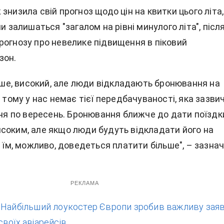
знизила свій прогноз щодо цін на квитки цього літа,
ни залишаться "загалом на рівні минулого літа", післ
рогнозу про невелике підвищення в піковий
зон.
ніше, високий, але люди відкладають бронювання на
, тому у нас немає тієї передбачуваності, яка зазви
пня по вересень. Бронювання ближче до дати поїздк
соким, але якщо люди будуть відкладати його на
, їм, можливо, доведеться платити більше", – зазна
РЕКЛАМА
:
Найбільший лоукостер Європи зробив важливу зая
воїх авіарейсів.