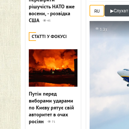
перевірити
рішучість НАТО вже
▶
Слухати
RU
восени, - розвідка
США
45
1.3т
СТАТТІ У ФОКУСІ
Путін перед
виборами ударами
по Києву рятує свій
авторитет в очах
росіян
71