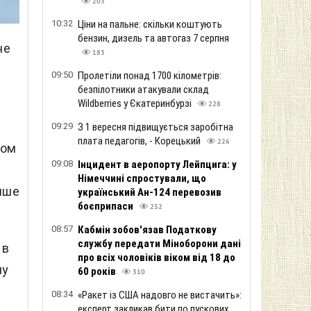
203
10:32
Ціни на пальне: скільки коштують
бензин, дизель та автогаз 7 серпня
не
183
09:50
Пролетіли понад 1700 кілометрів:
безпілотники атакували склад
Wildberries у Єкатеринбурзі
228
09:29
З 1 вересня підвищується заробітна
плата педагогів, - Корецький
226
том
09:08
Інцидент в аеропорту Лейпцига: у
Німеччині спростували, що
пише
український Ан-124 перевозив
боєприпаси
252
08:57
Кабмін зобов'язав Податкову
службу передати Міноборони дані
 в
про всіх чоловіків віком від 18 до
му
60 років
310
08:34
«Ракет із США надовго не вистачить»:
експерт закликав бити по пускових