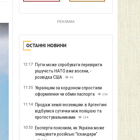
РЕКЛАМА
ОСТАННІ НОВИНИ
12:17
Путін може спробувати перевірити
рішучість НАТО вже восени, -
розвідка США
45
11:35
Українцям за кордоном спростили
оформлення чи обмін паспорта
136
11:14
Продаж землі іноземцям: в Аргентині
відбулися сутички між поліцією та
протестувальниками
154
10:53
Експерти пояснили, як Україна може
знищувати російські "Іскандери"