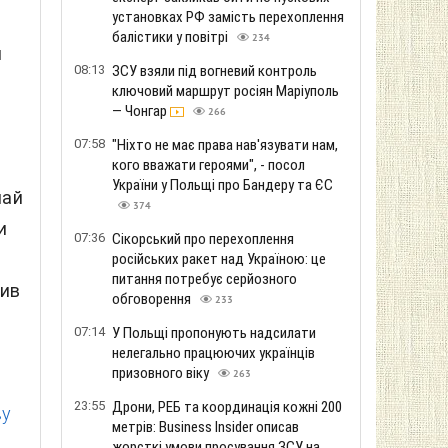
установках РФ замість перехоплення
балістики у повітрі
234
я
08:13
ЗСУ взяли під вогневий контроль
ключовий маршрут росіян Маріуполь
— Чонгар
266
07:58
"Ніхто не має права нав'язувати нам,
кого вважати героями", - посол
України у Польщі про Бандеру та ЄС
чай
374
и
07:36
Сікорський про перехоплення
російських ракет над Україною: це
питання потребує серйозного
чив
обговорення
233
07:14
У Польщі пропонують надсилати
нелегально працюючих українців
призовного віку
263
23:55
Дрони, РЕБ та координація кожні 200
ву
метрів: Business Insider описав
жорсткі умови просування ЗСУ на