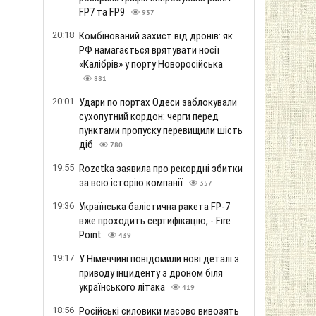
FP7 та FP9
937
20:18
Комбінований захист від дронів: як
РФ намагається врятувати носії
«Калібрів» у порту Новоросійська
881
20:01
Удари по портах Одеси заблокували
сухопутний кордон: черги перед
пунктами пропуску перевищили шість
діб
780
19:55
Rozetka заявила про рекордні збитки
за всю історію компанії
357
19:36
Українська балістична ракета FP-7
вже проходить сертифікацію, - Fire
Point
439
19:17
У Німеччині повідомили нові деталі з
приводу інциденту з дроном біля
українського літака
419
18:56
Російські силовики масово вивозять