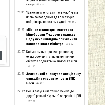
«нулі»
374
23:31
"Вагон не має стати пасткою": чіткі
правила поведінки для пасажирів
поїздів при ворожому ударі
395
23:13
«Шанси є завжди»: екс-глава
Міноборони Федоров закликав
Раду якнайшвидше призначити
повноважного міністра
612
22:57
Кабмін змінив правила розподілу
електроенергії: списки критичних
об'єктів поділять на зимові та літні
414
22:43
Зеленський анонсував спеціальну
санкційну операцію проти ВПК
Росії
452
22:19
Росія запустила хвилю фейків до
другої річниці Курської операції - ЦПД
445