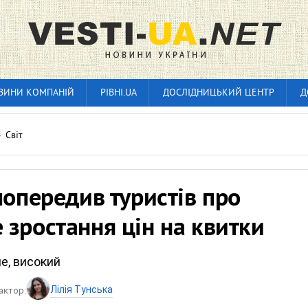
ВИНИ КОМПАНІЙ
РІВНІ.UA
ДОСЛІДНИЦЬКИЙ ЦЕНТР
Д
»
Світ
попередив туристів про
зростання цін на квитки
ше, високий
Лілія Тунська
актор: