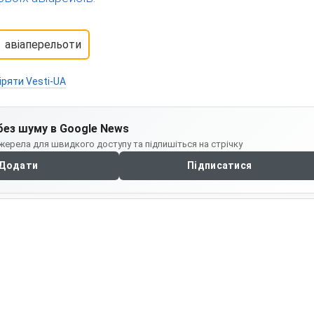
авіаперельоти
іряти Vesti-UA
без шуму в Google News
жерела для швидкого доступу та підпишіться на стрічку
Додати
Підписатися