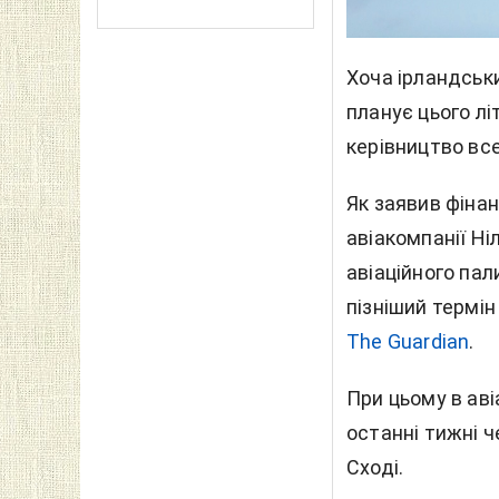
Хоча ірландськ
планує цього л
керівництво все
Як заявив фіна
авіакомпанії Ні
авіаційного пал
пізніший термін
The Guardian
.
При цьому в аві
останні тижні 
Сході.