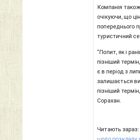
Компанія також 
очікуючи, що ці
попереднього п
туристичний се
"Попит, як і ра
пізніший термін
є в період з ли
залишається ви
пізніший термін
Сорахан.
Читають зараз
щодо розкладу с