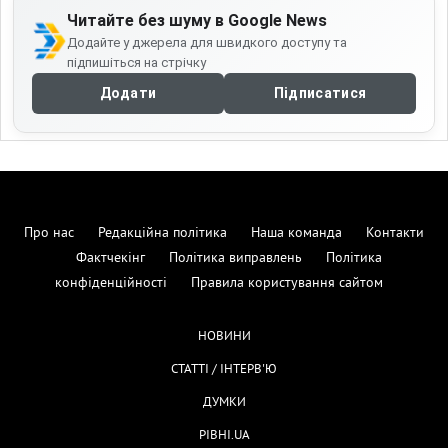
Читайте без шуму в Google News
Додайте у джерела для швидкого доступу та
підпишіться на стрічку
Додати
Підписатися
Про нас
Редакційна політика
Наша команда
Контакти
Фактчекінг
Політика виправлень
Політика
конфіденційності
Правила користування сайтом
НОВИНИ
СТАТТІ / ІНТЕРВ'Ю
ДУМКИ
РІВНІ.UA