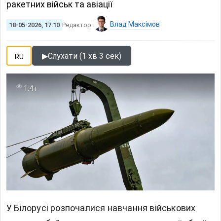
ракетних військ та авіації
Влад Максімов
18-05-2026, 17:10
Редактор:
▶
Слухати (1 хв 3 сек)
RU
1.4т
У Білорусі розпочалися навчання військових