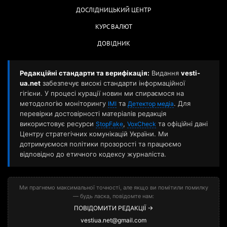
ДОСЛІДНИЦЬКИЙ ЦЕНТР
КУРС ВАЛЮТ
ДОВІДНИК
Редакційні стандарти та верифікація:
Видання
vesti-
ua.net
забезпечує високі стандарти інформаційної
гігієни. У процесі курації новин ми спираємося на
методологію моніторингу
та
. Для
ІМІ
Детектор медіа
перевірки достовірності матеріалів редакція
використовує ресурси
,
та офіційні дані
StopFake
VoxCheck
Центру стратегічних комунікацій України. Ми
дотримуємося політики прозорості та працюємо
відповідно до етичного кодексу журналіста.
Ми прагнемо максимальної точності, але якщо ви помітили помилку
— будь ласка, повідомте нам:
ПОВІДОМИТИ РЕДАКЦІЇ →
vestiua.net@gmail.com