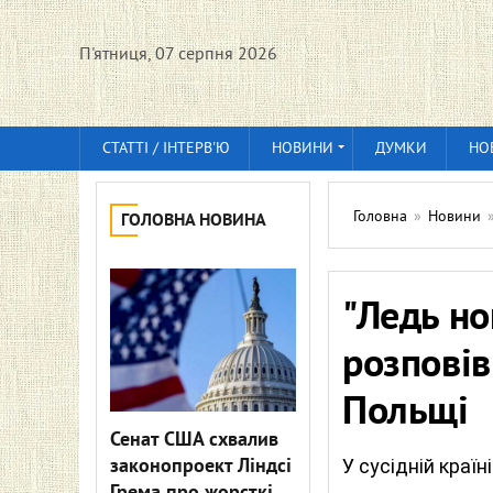
П'ятниця, 07 серпня 2026
СТАТТІ / ІНТЕРВ'Ю
НОВИНИ
ДУМКИ
НО
Головна
»
Новини
ГОЛОВНА НОВИНА
"Ледь но
розповів
Польщі
Сенат США схвалив
законопроект Ліндсі
У сусідній краї