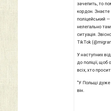
зачепить, то п
кордон. Знаєте
поліцейський — 
нелегально там
ситуація. Звісн
TikTok (@migran
У наступних від
до поліції, що
всіх, хто проси
"У Польщі дуже 
він.