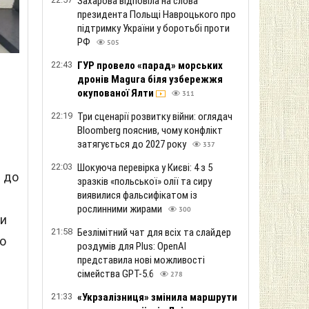
Захарова відповіла на слова
президента Польщі Навроцького про
підтримку України у боротьбі проти
РФ
505
22:43
ГУР провело «парад» морських
дронів Magura біля узбережжя
окупованої Ялти
311
22:19
Три сценарії розвитку війни: оглядач
Bloomberg пояснив, чому конфлікт
затягується до 2027 року
337
22:03
Шокуюча перевірка у Києві: 4 з 5
я до
зразків «польської» олії та сиру
виявилися фальсифікатом із
рослинними жирами
300
ши
21:58
Безлімітний чат для всіх та слайдер
ро
роздумів для Plus: OpenAI
представила нові можливості
сімейства GPT-5.6
278
21:33
«Укрзалізниця» змінила маршрути