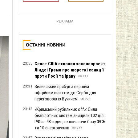
РЕКЛАМА
ОСТАННІ НОВИНИ
23:55
Сенат США схвалив законопроект
Ліндсі Грема про жорсткі санкції
проти Росії та Ірану
215
23:31
Зеленський прибув з першим
офіційним візитом до Сербії для
переговорів із Вучичем
220
23:13
«Кримський рубильник off»: Сили
безпілотних систем знищили 102 цілі
РФ за 48 годин, включаючи базу ФСБ
та 10 енерговузлів
237
22:57