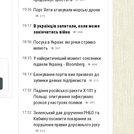
269
19:36
Порт Ялти атакували морські дрони
273
19:17
В українців запитали, коли може
закінчитись війна
308
18:56
Посуха в Україні: які річки стрімко
міліють
307
18:35
У найкритичніший момент союзники
підвели Україну, - Bloomberg
404
18:14
Блокування портів вже призвело до
зупинки деяких підприємств
271
17:53
Падіння російської ракети Х-101 у
Польщі: опитування зафіксувало
розкол у настроях поляків
297
17:32
Зеленський дав доручення РНБО та
Кабміну посилити покарання за
порушення правил дорожнього руху
315