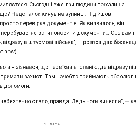
омиляєтеся. Сьогодні вже три людини поїхали на
 що? Недопалок кинув на зупинці. Підійшов
просто перевірка документів. Як виявилось, він
 перебував, не встиг оновити документи… Ось вам і
о, відразу в штурмові війська", — розповідає біженец
t.how).
ео він зізнався, що переїхав в Іспанію, де відразу п
б отримати захист. Там начебто приймають абсолют
ть допомоги.
небезпечно стало, правда. Ледь ноги винесли", — к
РЕКЛАМА