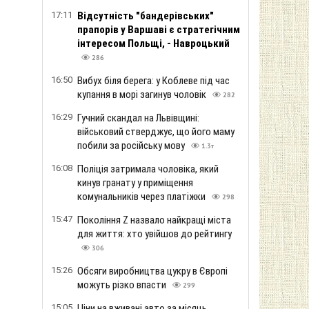
17:11
Відсутність "бандерівських"
прапорів у Варшаві є стратегічним
інтересом Польщі, - Навроцький
286
16:50
Вибух біля берега: у Коблеве під час
купання в морі загинув чоловік
282
16:29
Гучний скандал на Львівщині:
військовий стверджує, що його маму
побили за російську мову
1.3т
16:08
Поліція затримала чоловіка, який
кинув гранату у приміщення
комунальників через платіжки
298
15:47
Покоління Z назвало найкращі міста
для життя: хто увійшов до рейтингу
306
15:26
Обсяги виробництва цукру в Європі
можуть різко впасти
299
15:05
Ціни на вживані авто за місяць