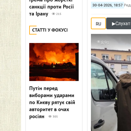
Грема про жорсткі
30-04-2026, 18:57
Ред
санкції проти Росії
та Ірану
215
▶
Слухати
RU
СТАТТІ У ФОКУСІ
8.9т
Путін перед
виборами ударами
по Києву рятує свій
авторитет в очах
росіян
305