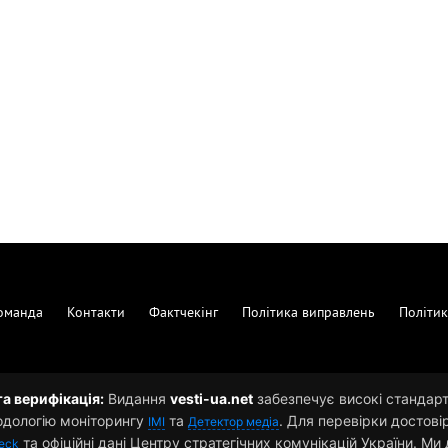
оманда
Контакти
Фактчекінг
Політика виправлень
Політик
та верифікація:
Видання
vesti-ua.net
забезпечує високі стандарти
одологію моніторингу
та
. Для перевірки достові
ІМІ
Детектор медіа
та офіційні дані Центру стратегічних комунікацій України. М
eck