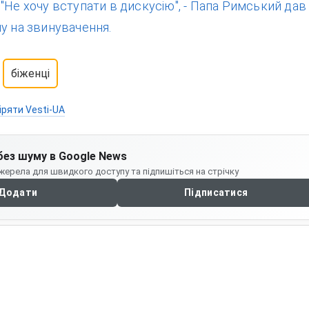
:
"Не хочу вступати в дискусію", - Папа Римський дав
у на звинувачення.
біженці
іряти Vesti-UA
без шуму в Google News
жерела для швидкого доступу та підпишіться на стрічку
Додати
Підписатися