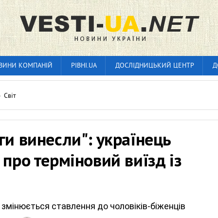
ВИНИ КОМПАНІЙ
РІВНІ.UA
ДОСЛІДНИЦЬКИЙ ЦЕНТР
Д
»
Світ
ги винесли": українець
 про терміновий виїзд із
ні змінюється ставлення до чоловіків-біженців