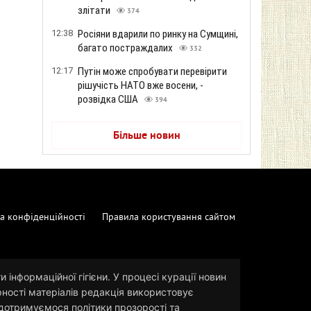
злітати
374
12:38
Росіяни вдарили по ринку на Сумщині,
багато постраждалих
332
12:17
Путін може спробувати перевірити
рішучість НАТО вже восени, -
розвідка США
394
Більше новин
а конфіденційності
Правила користування сайтом
 інформаційної гігієни. У процесі курації новин
рності матеріалів редакція використовує
и дотримуємося політики прозорості та