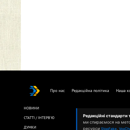
Про нас
Редакційна політика
Наша к
НОВИНИ
Редакційні стандарти 
СТАТТІ / ІНТЕРВ'Ю
ми спираємося на мет
ДУМКИ
ресурси
,
StopFake
VoxCh