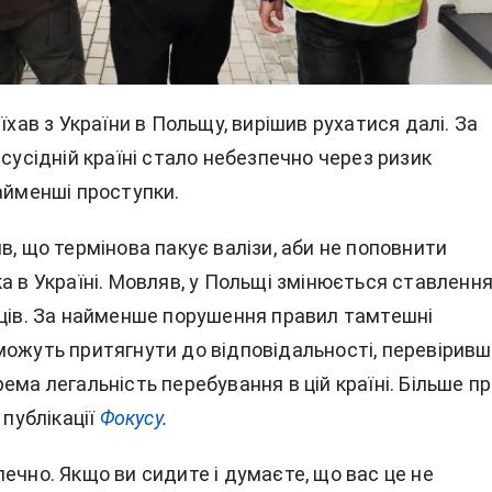
иїхав з України в Польщу, вирішив рухатися далі. За
 сусідній країні стало небезпечно через ризик
айменші проступки.
в, що термінова пакує валізи, аби не поповнити
а в Україні. Мовляв, у Польщі змінюється ставленн
нців. За найменше порушення правил тамтешні
можуть притягнути до відповідальності, перевірив
ема легальність перебування в цій країні. Більше п
 публікації
Фокусу
.
ечно. Якщо ви сидите і думаєте, що вас це не