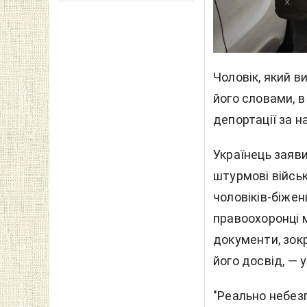
Чоловік, який в
його словами, в
депортації за н
Українець заяви
штурмові військ
чоловіків-біже
правоохоронці 
документи, зокр
його досвід, — у
"Реально небезп