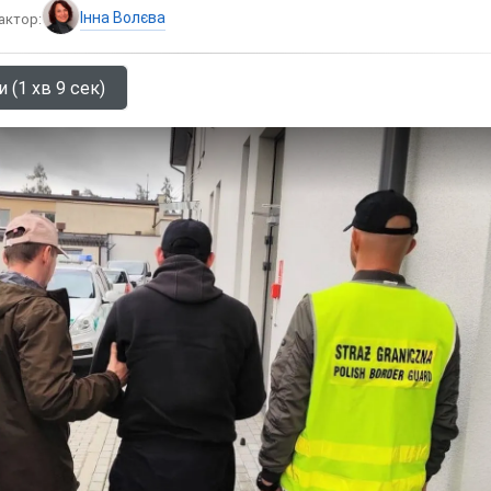
Інна Волєва
актор:
 (1 хв 9 сек)