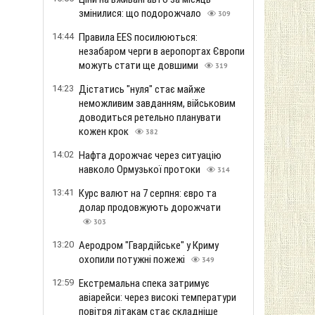
змінилися: що подорожчало
309
14:44
Правила EES посилюються:
незабаром черги в аеропортах Європи
можуть стати ще довшими
319
14:23
Дістатись "нуля" стає майже
неможливим завданням, військовим
доводиться ретельно планувати
кожен крок
382
14:02
Нафта дорожчає через ситуацію
навколо Ормузької протоки
314
13:41
Курс валют на 7 серпня: євро та
долар продовжують дорожчати
303
13:20
Аеродром "Гвардійське" у Криму
охопили потужні пожежі
349
12:59
Екстремальна спека затримує
авіарейси: через високі температури
повітря літакам стає складніше