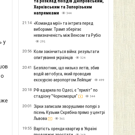
та розклад поїздів Дніпровським,
Харківським та Запорізьким
напрямками
344
21:14
«Команда мрії» та інтрига перед
виборами: Трамп зберігає
невизначеність між Венсом та Рубіо
ь у
291
20:56
Коли закінчиться війна: результати
опитування українців
324
ішов
20:41
Безпілотник, що низько летів, збив
водій автобуса, який проводив
но
екскурсію аеропортом Лейпциг
499
20:18
РФ вдарила по Одесі, є "приліт" по
стадіону "Чорноморця"
344
аже
20:01
Зірки записали зворушливе попурі з
пісень Кузьми Скрябіна прямо у центрі
Львова
361
19:55
Вартість оренди квартир в Україні
продовжує зростати