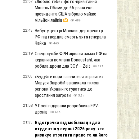
22:57
«Люблю тебе»: фото-привітання
Мішель Обами до 65-річчя екс-
президента США зібрало майже
мільйон лайків
486
22:43
Вибух у центрі Москви: держреєстр
РФ підтвердив смерть зятя генерала
Чайка
463
22:19
Спецслужби ФРН зірвали замах РФ на
керівника компанії Donaustahl, яка
робила дрони для ЗСУ — Zeit
573
22:03
«Будуйте нори та вчитеся стріляти»:
Маруся Звіробій закликала тилові
регіони України готуватися до
зростання загрози
3.2т
21:58
У Росії підірвали розробника FPV-
дронів
686
21:33
Відстрочка від мобілізації для
студентів у серпні 2026 року: хто
ризикує втратити право та як його