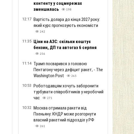
контенту у соцмережах
зменшилась
198
12:17
Вартість долара до кінця 2027 року:
який курс прогнозують економісти
242
11:35
Ціни на АЗС: скільки коштує
і
бензин, ДП та автогаз 6 серпня
256
11:14
Трамп посварився з головою
Пентагону через дефіцит ракет, - The
Washington Post
263
10:53
Роботодавцям хочуть заборонити
турбувати співробітників у неробочий
час
271
10:32
Москва отримала ракети від
Пхеньяну: КНДР може розгорнути
власний ракетний підрозділ у РФ
261