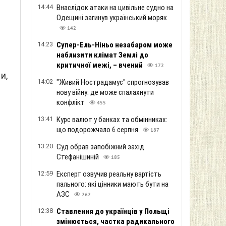
14:44
Внаслідок атаки на цивільне судно на
Одещині загинув український моряк
142
14:23
Супер-Ель-Ніньо незабаром може
наблизити клімат Землі до
критичної межі, – вчений
172
и,
14:02
"Живий Нострадамус" спрогнозував
нову війну: де може спалахнути
конфлікт
455
13:41
Курс валют у банках та обмінниках:
що подорожчало 6 серпня
187
13:20
Суд обрав запобіжний захід
Стефанішиній
185
12:59
Експерт озвучив реальну вартість
пального: які цінники мають бути на
АЗС
262
12:38
Ставлення до українців у Польщі
змінюється, частка радикального