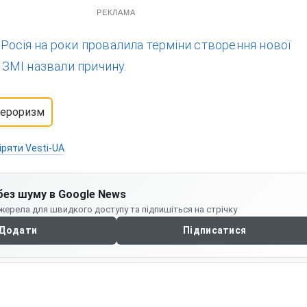
РЕКЛАМА
:
Росія на роки провалила терміни створення нової
: ЗМІ назвали причину.
тероризм
іряти Vesti-UA
без шуму в Google News
жерела для швидкого доступу та підпишіться на стрічку
Додати
Підписатися