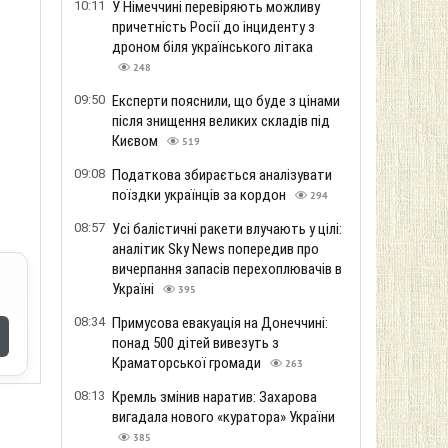
10:11
У Німеччині перевіряють можливу
причетність Росії до інциденту з
дроном біля українського літака
248
09:50
Експерти пояснили, що буде з цінами
після знищення великих складів під
Києвом
519
09:08
Податкова збирається аналізувати
поїздки українців за кордон
294
08:57
Усі балістичні ракети влучають у цілі:
аналітик Sky News попередив про
вичерпання запасів перехоплювачів в
Україні
395
08:34
Примусова евакуація на Донеччині:
понад 500 дітей вивезуть з
Краматорської громади
263
08:13
Кремль змінив наратив: Захарова
вигадала нового «куратора» України
385