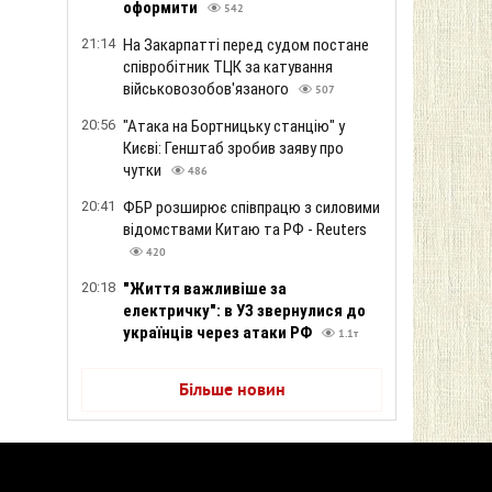
оформити
542
21:14
На Закарпатті перед судом постане
співробітник ТЦК за катування
військовозобов'язаного
507
20:56
"Атака на Бортницьку станцію" у
Києві: Генштаб зробив заяву про
чутки
486
20:41
ФБР розширює співпрацю з силовими
відомствами Китаю та РФ - Reuters
420
20:18
"Життя важливіше за
електричку": в УЗ звернулися до
українців через атаки РФ
1.1т
Більше новин