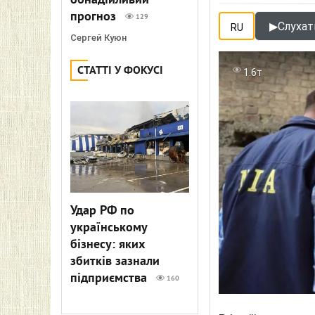
обнадійливий
прогноз
129
▶
Слухати
RU
Сергей Куюн
СТАТТІ У ФОКУСІ
1.6т
Удар РФ по
українському
бізнесу: яких
збитків зазнали
підприємства
160