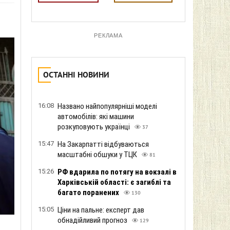
РЕКЛАМА
ОСТАННІ НОВИНИ
16:08
Названо найпопулярніші моделі
автомобілів: які машини
розкуповують українці
37
15:47
На Закарпатті відбуваються
масштабні обшуки у ТЦК
81
15:26
РФ вдарила по потягу на вокзалі в
Харківській області: є загиблі та
багато поранених
130
15:05
Ціни на пальне: експерт дав
обнадійливий прогноз
129