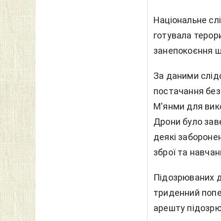
Національне слі
готувала терори
занепокоєння щ
За даними слід
постачання безп
М'янми для вик
Дрони було заве
деякі заборонен
зброї та навчанн
Підозрюваних д
триденний попе
арешту підозрю