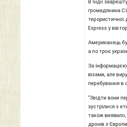
В Індії заарешт
громадянина СШ
терористичної д
Express у вівтор
Американець бу
а по троє украї
За інформацією 
візами, але вир
перебування в о
"Звідти вони пе
зустрілися з ет
також виявило,
дронів з Європи