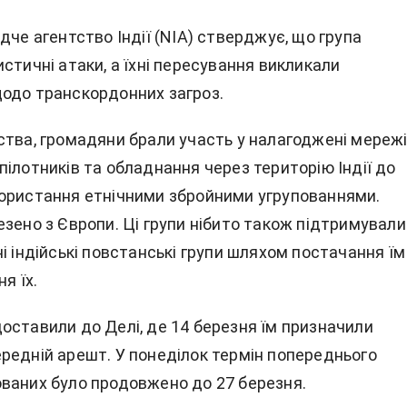
дче агентство Індії (NIA) стверджує, що група
стичні атаки, а їхні пересування викликали
одо транскордонних загроз.
ства, громадяни брали участь у налагоджені мереж
ілотників та обладнання через територію Індії до
ористання етнічними збройними угрупованнями.
зено з Європи. Ці групи нібито також підтримували
і індійські повстанські групи шляхом постачання їм
я їх.
оставили до Делі, де 14 березня їм призначили
редній арешт. У понеділок термін попереднього
ваних було продовжено до 27 березня.