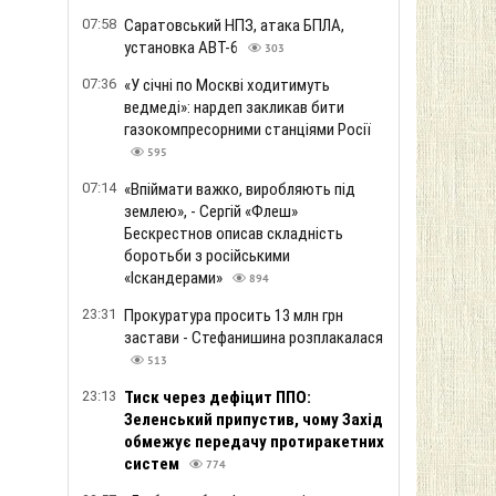
07:58
Саратовський НПЗ, атака БПЛА,
установка АВТ-6
303
07:36
«У січні по Москві ходитимуть
ведмеді»: нардеп закликав бити
газокомпресорними станціями Росії
595
07:14
«Впіймати важко, виробляють під
землею», - Сергій «Флеш»
Бескрестнов описав складність
боротьби з російськими
«Іскандерами»
894
23:31
Прокуратура просить 13 млн грн
застави - Стефанишина розплакалася
513
23:13
Тиск через дефіцит ППО:
Зеленський припустив, чому Захід
обмежує передачу протиракетних
систем
774