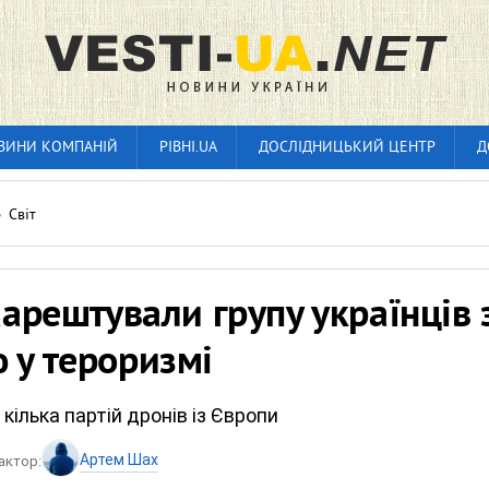
ВИНИ КОМПАНІЙ
РІВНІ.UA
ДОСЛІДНИЦЬКИЙ ЦЕНТР
Д
»
Світ
заарештували групу українців 
 у тероризмі
кілька партій дронів із Європи
Артем Шах
актор: