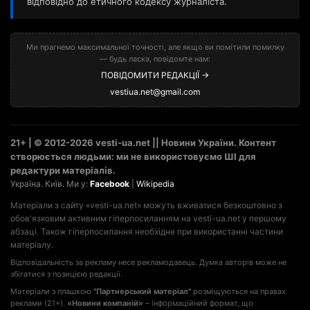
відповідно до етичного кодексу журналіста.
Ми прагнемо максимальної точності, але якщо ви помітили помилку
— будь ласка, повідомте нам:
ПОВІДОМИТИ РЕДАКЦІЇ →
vestiua.net@gmail.com
21+ | © 2012-2026 vesti-ua.net || Новини України. Контент
створюється людьми: ми не використовуємо ШІ для
редактури матеріалів.
Україна. Київ. Ми у:
Facebook
|
Wikipedia
Матеріали з сайту «vesti-ua.net» можуть вживатися безкоштовно з
обов'язковим активним гіперпосиланням на vesti-ua.net у першому
абзаці. Також гіперпосилання необхідне при використанні частини
матеріалу.
Відповідальність за рекламу несе рекламодавець. Думка авторів може не
збігатися з позицією редакції.
Матеріали з плашкою
"Партнерський матеріал"
розміщуються на правах
реклами (21+).
«Новини компаній»
– інформаційний формат, що