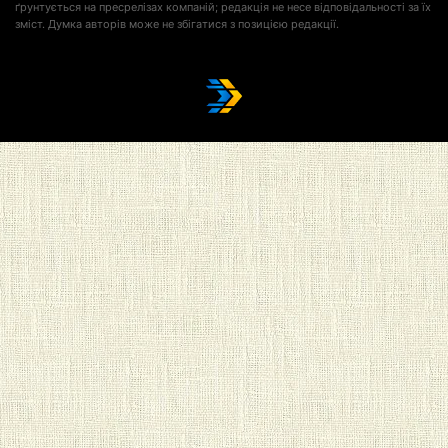
ґрунтується на пресрелізах компаній; редакція не несе відповідальності за їх
зміст. Думка авторів може не збігатися з позицією редакції.