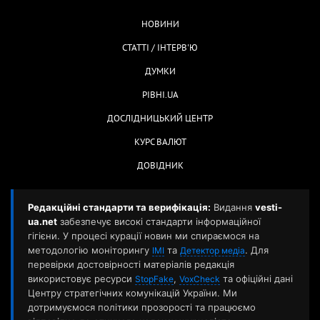
НОВИНИ
СТАТТІ / ІНТЕРВ'Ю
ДУМКИ
РІВНІ.UA
ДОСЛІДНИЦЬКИЙ ЦЕНТР
КУРС ВАЛЮТ
ДОВІДНИК
Редакційні стандарти та верифікація:
Видання
vesti-
ua.net
забезпечує високі стандарти інформаційної
гігієни. У процесі курації новин ми спираємося на
методологію моніторингу
та
. Для
ІМІ
Детектор медіа
перевірки достовірності матеріалів редакція
використовує ресурси
,
та офіційні дані
StopFake
VoxCheck
Центру стратегічних комунікацій України. Ми
дотримуємося політики прозорості та працюємо