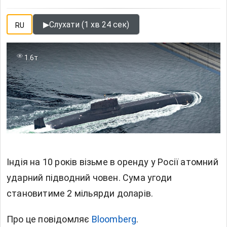
▶
Слухати (1 хв 24 сек)
RU
1.6т
Індія на 10 років візьме в оренду у Росії атомний
ударний підводний човен. Сума угоди
становитиме 2 мільярди доларів.
Про це повідомляє
Bloomberg
.