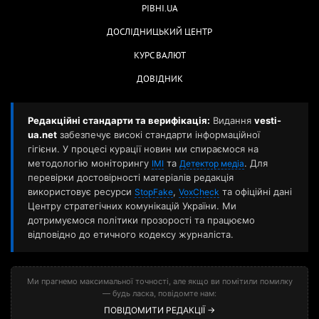
РІВНІ.UA
ДОСЛІДНИЦЬКИЙ ЦЕНТР
КУРС ВАЛЮТ
ДОВІДНИК
Редакційні стандарти та верифікація:
Видання
vesti-
ua.net
забезпечує високі стандарти інформаційної
гігієни. У процесі курації новин ми спираємося на
методологію моніторингу
та
. Для
ІМІ
Детектор медіа
перевірки достовірності матеріалів редакція
використовує ресурси
,
та офіційні дані
StopFake
VoxCheck
Центру стратегічних комунікацій України. Ми
дотримуємося політики прозорості та працюємо
відповідно до етичного кодексу журналіста.
Ми прагнемо максимальної точності, але якщо ви помітили помилку
— будь ласка, повідомте нам:
ПОВІДОМИТИ РЕДАКЦІЇ →