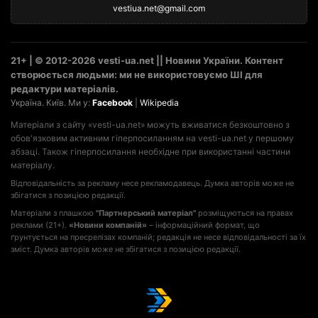
vestiua.net@gmail.com
21+ | © 2012-2026 vesti-ua.net || Новини України. Контент
створюється людьми: ми не використовуємо ШІ для
редактури матеріалів.
Україна. Київ. Ми у:
Facebook
|
Wikipedia
Матеріали з сайту «vesti-ua.net» можуть вживатися безкоштовно з
обов'язковим активним гіперпосиланням на vesti-ua.net у першому
абзаці. Також гіперпосилання необхідне при використанні частини
матеріалу.
Відповідальність за рекламу несе рекламодавець. Думка авторів може не
збігатися з позицією редакції.
Матеріали з плашкою
"Партнерський матеріал"
розміщуються на правах
реклами (21+).
«Новини компаній»
– інформаційний формат, що
ґрунтується на пресрелізах компаній; редакція не несе відповідальності за їх
зміст. Думка авторів може не збігатися з позицією редакції.