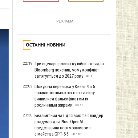
РЕКЛАМА
ОСТАННІ НОВИНИ
22:19
Три сценарії розвитку війни: оглядач
Bloomberg пояснив, чому конфлікт
затягується до 2027 року
1
22:03
Шокуюча перевірка у Києві: 4 з 5
зразків «польської» олії та сиру
виявилися фальсифікатом із
рослинними жирами
69
21:58
Безлімітний чат для всіх та слайдер
роздумів для Plus: OpenAI
представила нові можливості
сімейства GPT-5.6
109