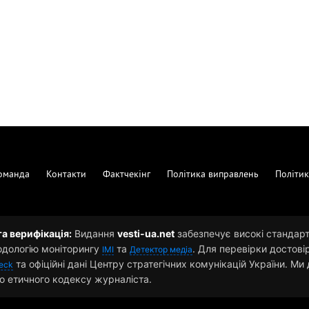
оманда
Контакти
Фактчекінг
Політика виправлень
Політик
та верифікація:
Видання
vesti-ua.net
забезпечує високі стандарти
одологію моніторингу
та
. Для перевірки достові
ІМІ
Детектор медіа
та офіційні дані Центру стратегічних комунікацій України. М
eck
о етичного кодексу журналіста.