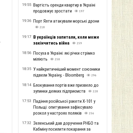
19:55
Вартість оренди квартир в Україні
продовжує зростати
197
19:36
Порт Ялти атакували морські дрони
218
19:17
В українців запитали, коли може
ь
закінчитись війна
259
18:56
Посуха в Україні: які річки стрімко
міліють
258
18:35
У найкритичніший момент союзники
підвели Україну, - Bloomberg
296
18:14
Блокування портів вже призвело до
зупинки деяких підприємств
228
17:53
Падіння російської ракети Х-101 у
Польщі: опитування зафіксувало
розкол у настроях поляків
256
17:32
Зеленський дав доручення РНБО та
Кабміну посилити покарання за