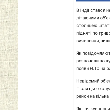
В Індії стався 
літаючими об'є
столицею штату 
підняті по трив
виявлення, пи
Як повідомляют
розпочали пошу
появи НЛО на р
Невідомий об'є
Після цього слу
рейси на кілька
Як і очікувалос