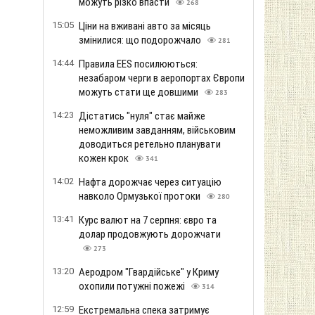
можуть різко впасти
268
15:05
Ціни на вживані авто за місяць
змінилися: що подорожчало
281
14:44
Правила EES посилюються:
незабаром черги в аеропортах Європи
можуть стати ще довшими
283
14:23
Дістатись "нуля" стає майже
неможливим завданням, військовим
доводиться ретельно планувати
кожен крок
341
14:02
Нафта дорожчає через ситуацію
навколо Ормузької протоки
280
13:41
Курс валют на 7 серпня: євро та
долар продовжують дорожчати
273
13:20
Аеродром "Гвардійське" у Криму
охопили потужні пожежі
314
12:59
Екстремальна спека затримує