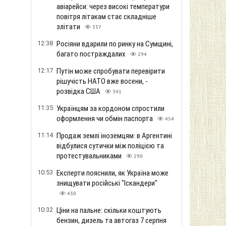
авіарейси: через високі температури
повітря літакам стає складніше
злітати
337
12:38
Росіяни вдарили по ринку на Сумщині,
багато постраждалих
294
12:17
Путін може спробувати перевірити
рішучість НАТО вже восени, -
розвідка США
341
11:35
Українцям за кордоном спростили
оформлення чи обмін паспорта
454
11:14
Продаж землі іноземцям: в Аргентині
відбулися сутички між поліцією та
протестувальниками
290
10:53
Експерти пояснили, як Україна може
знищувати російські "Іскандери"
430
10:32
Ціни на пальне: скільки коштують
бензин, дизель та автогаз 7 серпня