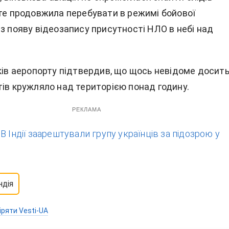
оте продовжила перебувати в режимі бойової
з появу відеозапису присутності НЛО в небі над
иків аеропорту підтвердив, що щось невідоме досит
тів кружляло над територією понад годину.
РЕКЛАМА
:
В Індії заарештували групу українців за підозрою у
ндія
іряти Vesti-UA