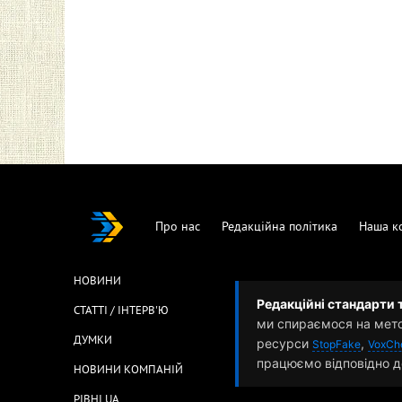
Про нас
Редакційна політика
Наша к
НОВИНИ
Редакційні стандарти 
СТАТТІ / ІНТЕРВ'Ю
ми спираємося на мет
ДУМКИ
ресурси
,
StopFake
VoxCh
працюємо відповідно д
НОВИНИ КОМПАНІЙ
РІВНІ.UA