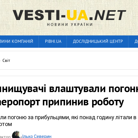
ВИНИ КОМПАНІЙ
РІВНІ.UA
ДОСЛІДНИЦЬКИЙ ЦЕНТР
Д
»
Світ
винищувачі влаштували пого
аеропорт припинив роботу
али погоню за прибульцями, які понад годину літали в
ортом
Ілько Северин
актор: