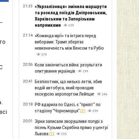
21:33
«Укрзалізниця» змінила маршрути
та розклад поїздів Дніпровським,
Харківським та Запорізьким
 –
напрямками
139
21:14
«Команда мрії» та інтрига перед
го
виборами: Трамп зберігає
невизначеність між Венсом та Рубіо
170
20:56
Коли закінчиться війна: результати
С
опитування українців
199
20:41
Безпілотник, що низько летів, збив
водій автобуса, який проводив
екскурсію аеропортом Лейпциг
246
.
20:18
РФ вдарила по Одесі, є "приліт" по
стадіону "Чорноморця"
всі
239
20:01
Зірки записали зворушливе попурі з
пісень Кузьми Скрябіна прямо у центрі
Львова
233