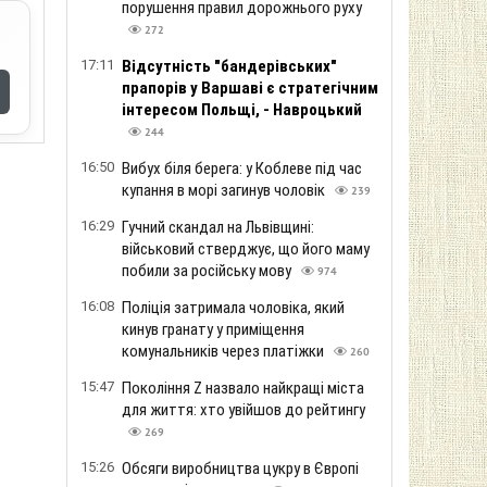
порушення правил дорожнього руху
272
17:11
Відсутність "бандерівських"
прапорів у Варшаві є стратегічним
інтересом Польщі, - Навроцький
244
16:50
Вибух біля берега: у Коблеве під час
купання в морі загинув чоловік
239
16:29
Гучний скандал на Львівщині:
військовий стверджує, що його маму
побили за російську мову
974
16:08
Поліція затримала чоловіка, який
кинув гранату у приміщення
комунальників через платіжки
260
15:47
Покоління Z назвало найкращі міста
для життя: хто увійшов до рейтингу
269
15:26
Обсяги виробництва цукру в Європі