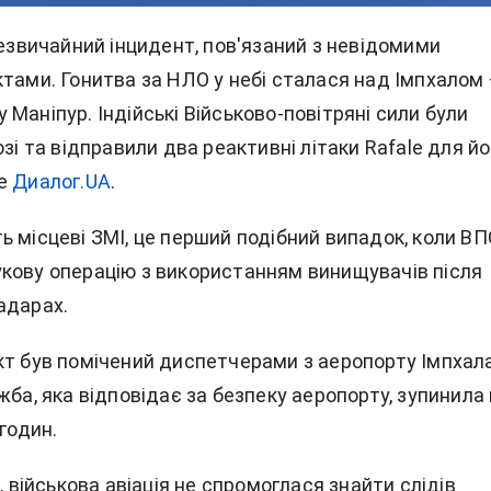
незвичайний інцидент, пов'язаний з невідомими
ктами. Гонитва за НЛО у небі сталася над Імпхалом
Маніпур. Індійські Військово-повітряні сили були
озі та відправили два реактивні літаки Rafale для йо
ше
Диалог.UA
.
ь місцеві ЗМІ, це перший подібний випадок, коли ВП
кову операцію з використанням винищувачів після
адарах.
кт був помічений диспетчерами з аеропорту Імпхала
жба, яка відповідає за безпеку аеропорту, зупинила 
 годин.
я, військова авіація не спромоглася знайти слідів