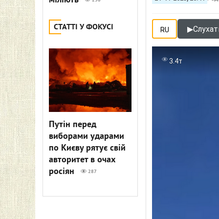
міліють
258
СТАТТІ У ФОКУСІ
▶
Слухат
RU
3.4т
Путін перед
виборами ударами
по Києву рятує свій
авторитет в очах
росіян
287