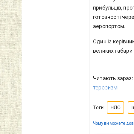
прибульців, пр
готовності чере
аеропортом.
Один із керівн
великих габари
Читають зараз
тероризмі.
Теги:
НЛО
І
Чому ви можете дов