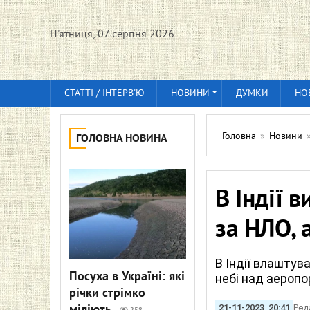
П'ятниця, 07 серпня 2026
СТАТТІ / ІНТЕРВ'Ю
НОВИНИ
ДУМКИ
НО
Головна
»
Новини
ГОЛОВНА НОВИНА
В Індії 
за НЛО, 
В Індії влаштув
Посуха в Україні: які
небі над аероп
річки стрімко
21-11-2023, 20:41
Ред