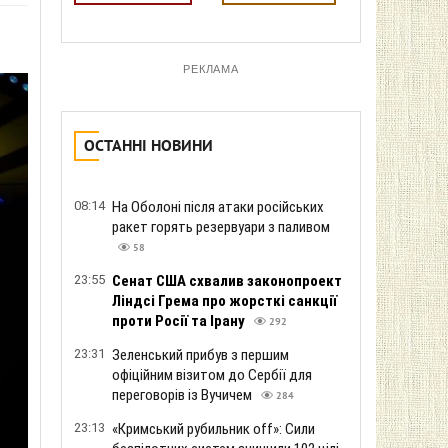
РЕКЛАМА
ОСТАННІ НОВИНИ
08:14
На Оболоні після атаки російських
ракет горять резервуари з паливом
58
23:55
Сенат США схвалив законопроект
Ліндсі Грема про жорсткі санкції
проти Росії та Ірану
292
23:31
Зеленський прибув з першим
офіційним візитом до Сербії для
переговорів із Вучичем
284
23:13
«Кримський рубильник off»: Сили