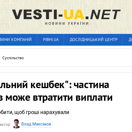
ВИНИ КОМПАНІЙ
РІВНІ.UA
ДОСЛІДНИЦЬКИЙ ЦЕНТР
Д
»
Суспільство
льний кешбек": частина
в може втратити виплати
бити, щоб гроші нарахували
Влад Максімов
актор: