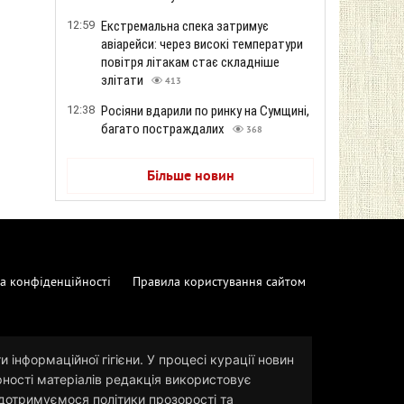
12:59
Екстремальна спека затримує
авіарейси: через високі температури
повітря літакам стає складніше
злітати
413
12:38
Росіяни вдарили по ринку на Сумщині,
багато постраждалих
368
Більше новин
а конфіденційності
Правила користування сайтом
 інформаційної гігієни. У процесі курації новин
рності матеріалів редакція використовує
и дотримуємося політики прозорості та