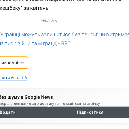
кешбеку" за квітень.
РЕКЛАМА
:
Українці можуть залишитися без пенсій: чи витрима
 тиск війни та міграції, - BBC.
ний кешбек
іряти Vesti-UA
без шуму в Google News
жерела для швидкого доступу та підпишіться на стрічку
Додати
Підписатися