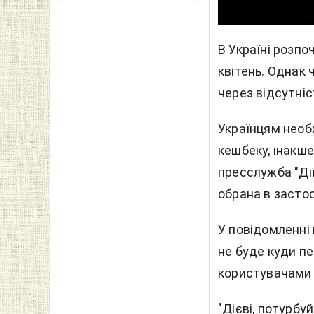
В Україні розпо
квітень. Однак
через відсутніс
Українцям необ
кешбеку, інакше
пресслужба "Дії
обрана в засто
У повідомленні 
не буде куди п
користувачами 
"Дієві, потурбу