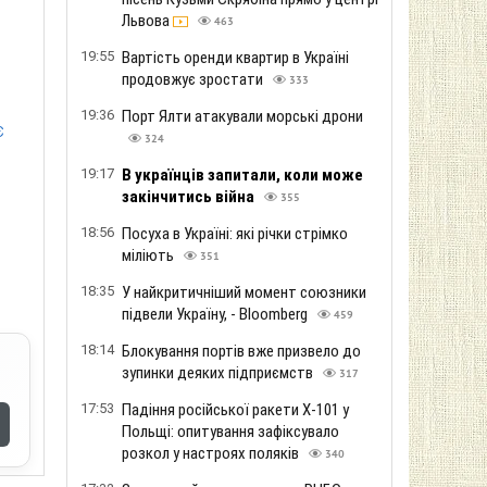
Львова
463
19:55
Вартість оренди квартир в Україні
продовжує зростати
333
19:36
Порт Ялти атакували морські дрони
є
324
19:17
В українців запитали, коли може
закінчитись війна
355
18:56
Посуха в Україні: які річки стрімко
міліють
351
18:35
У найкритичніший момент союзники
підвели Україну, - Bloomberg
459
18:14
Блокування портів вже призвело до
зупинки деяких підприємств
317
17:53
Падіння російської ракети Х-101 у
Польщі: опитування зафіксувало
розкол у настроях поляків
340