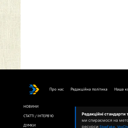
Про нас
Редакційна політика
Наша к
НОВИНИ
Редакційні стандарти 
СТАТТІ / ІНТЕРВ'Ю
ми спираємося на мет
ДУМКИ
ресурси
,
StopFake
VoxCh