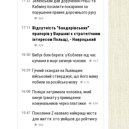
17:32
Зеленський дав доручення РНБО та
Кабміну посилити покарання за
порушення правил дорожнього руху
363
17:11
Відсутність "бандерівських"
прапорів у Варшаві є стратегічним
інтересом Польщі, - Навроцький
324
16:50
Вибух біля берега: у Коблеве під час
купання в морі загинув чоловік
317
16:29
Гучний скандал на Львівщині:
військовий стверджує, що його маму
побили за російську мову
1.7т
16:08
Поліція затримала чоловіка, який
кинув гранату у приміщення
комунальників через платіжки
334
15:47
Покоління Z назвало найкращі міста
для життя: хто увійшов до рейтингу
345