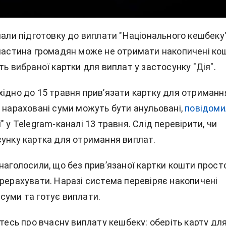
чали підготовку до виплати "Національного кешбеку"
 частина громадян може не отримати накопичені ко
ть вибраної картки для виплат у застосунку "Дія".
хідно до 15 травня прив’язати картку для отриманн
 нараховані суми можуть бути анульовані,
повідоми
" у Telegram-каналі 13 травня. Слід перевірити, чи
сунку картка для отримання виплат.
наголосили, що без прив’язаної картки кошти прост
ерерахувати. Наразі система перевіряє накопичені
суми та готує виплати.
йтесь про вчасну виплату кешбеку: оберіть карту дл