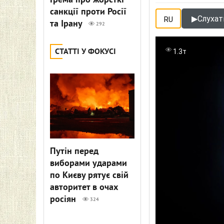
Грема про жорсткі
санкції проти Росії
▶
Слухати
RU
та Ірану
292
СТАТТІ У ФОКУСІ
1.3т
Путін перед
виборами ударами
по Києву рятує свій
авторитет в очах
росіян
324