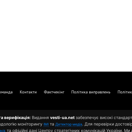
оманда
Контакти
Фактчекінг
Політика виправлень
Політик
та верифікація:
Видання
vesti-ua.net
забезпечує високі стандарти
одологію моніторингу
та
. Для перевірки достові
ІМІ
Детектор медіа
та офіційні дані Центру стратегічних комунікацій України. М
eck