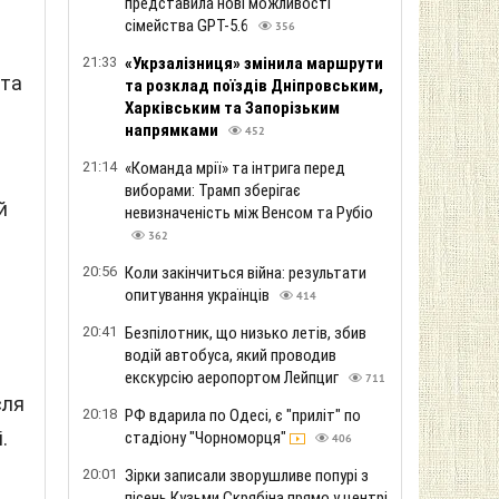
представила нові можливості
сімейства GPT-5.6
356
21:33
«Укрзалізниця» змінила маршрути
 та
та розклад поїздів Дніпровським,
Харківським та Запорізьким
напрямками
452
21:14
«Команда мрії» та інтрига перед
виборами: Трамп зберігає
й
невизначеність між Венсом та Рубіо
362
20:56
Коли закінчиться війна: результати
опитування українців
414
20:41
Безпілотник, що низько летів, збив
водій автобуса, який проводив
екскурсію аеропортом Лейпциг
711
сля
20:18
РФ вдарила по Одесі, є "приліт" по
.
стадіону "Чорноморця"
406
20:01
Зірки записали зворушливе попурі з
пісень Кузьми Скрябіна прямо у центрі