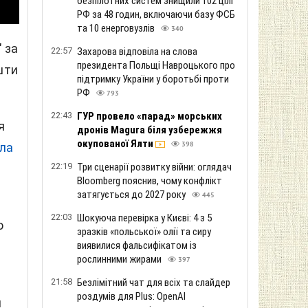
безпілотних систем знищили 102 цілі
РФ за 48 годин, включаючи базу ФСБ
та 10 енерговузлів
340
 за
22:57
Захарова відповіла на слова
президента Польщі Навроцького про
шти
підтримку України у боротьбі проти
РФ
793
22:43
ГУР провело «парад» морських
я
дронів Magura біля узбережжя
окупованої Ялти
ла
398
22:19
Три сценарії розвитку війни: оглядач
Bloomberg пояснив, чому конфлікт
затягується до 2027 року
445
22:03
Шокуюча перевірка у Києві: 4 з 5
о
зразків «польської» олії та сиру
виявилися фальсифікатом із
рослинними жирами
397
21:58
Безлімітний чат для всіх та слайдер
роздумів для Plus: OpenAI
я