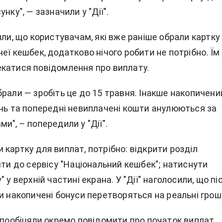
нку", — зазначили у "Дії".
или, що користувачам, які вже раніше обрали картку
еї кешбек, додатково нічого робити не потрібно. Їм
катися повідомлення про виплату.
рали — зробіть це до 15 травня. Інакше накопичени
ень та попередні невиплачені кошти анулюються за
и", – попередили у "Дії".
картку для виплат, потрібно: відкрити розділ
йти до сервісу "Національний кешбек"; натиснути
 у верхній частині екрана. У "Дії" наголосили, що пі
и накопичені бонуси перетворяться на реальні гроші
і пообіцяли окремо повідомити про початок виплат