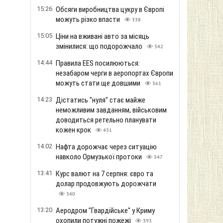
15:26
Обсяги виробництва цукру в Європі
можуть різко впасти
338
15:05
Ціни на вживані авто за місяць
змінилися: що подорожчало
342
14:44
Правила EES посилюються:
незабаром черги в аеропортах Європи
можуть стати ще довшими
361
14:23
Дістатись "нуля" стає майже
неможливим завданням, військовим
доводиться ретельно планувати
кожен крок
431
14:02
Нафта дорожчає через ситуацію
навколо Ормузької протоки
347
13:41
Курс валют на 7 серпня: євро та
долар продовжують дорожчати
340
13:20
Аеродром "Гвардійське" у Криму
охопили потужні пожежі
393