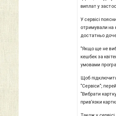
виплат у застосу
У сервісі поясн
отримували на н
достатньо доче
"Якщо ще не виб
кешбек за квіт
умовами програм
Щоб підключити 
"Сервіси"; пере
"Вибрати картку"
прив’язки картк
Також у сервіс