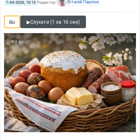
Віталій Павлюк
7-04-2026, 10:13
Редактор:
▶
Слухати (1 хв 16 сек)
RU
2.8т