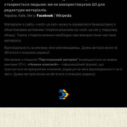
створюється людьми: ми не використовуємо ШІ для
редактури матеріалів.
Україна. Київ. Ми у:
Facebook
|
Wikipedia
Матеріали з сайту «vesti-ua.net» можуть вживатися безкоштовно з
обов'язковим активним гіперпосиланням на vesti-ua.net у першому
абзаці. Також гіперпосилання необхідне при використанні частини
матеріалу.
Відповідальність за рекламу несе рекламодавець. Думка авторів може не
збігатися з позицією редакції.
Матеріали з плашкою
"Партнерський матеріал"
розміщуються на правах
реклами (21+).
«Новини компаній»
– інформаційний формат, що
ґрунтується на пресрелізах компаній; редакція не несе відповідальності за їх
зміст. Думка авторів може не збігатися з позицією редакції.