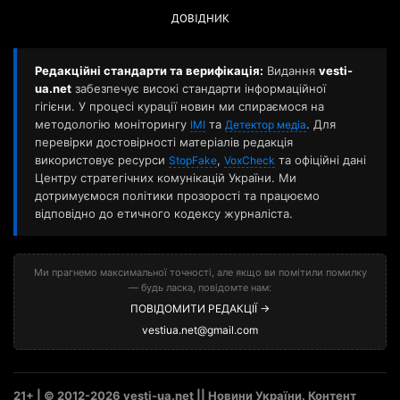
ДОВІДНИК
Редакційні стандарти та верифікація:
Видання
vesti-
ua.net
забезпечує високі стандарти інформаційної
гігієни. У процесі курації новин ми спираємося на
методологію моніторингу
та
. Для
ІМІ
Детектор медіа
перевірки достовірності матеріалів редакція
використовує ресурси
,
та офіційні дані
StopFake
VoxCheck
Центру стратегічних комунікацій України. Ми
дотримуємося політики прозорості та працюємо
відповідно до етичного кодексу журналіста.
Ми прагнемо максимальної точності, але якщо ви помітили помилку
— будь ласка, повідомте нам:
ПОВІДОМИТИ РЕДАКЦІЇ →
vestiua.net@gmail.com
21+ | © 2012-2026 vesti-ua.net || Новини України. Контент