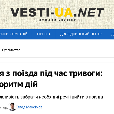
ВИНИ КОМПАНІЙ
РІВНІ.UA
ДОСЛІДНИЦЬКИЙ ЦЕНТР
Д
»
Суспільство
я з поїзда під час тривоги:
оритм дій
ивість забрати необхідні речі і вийти з поїзда
Влад Максімов
ктор: