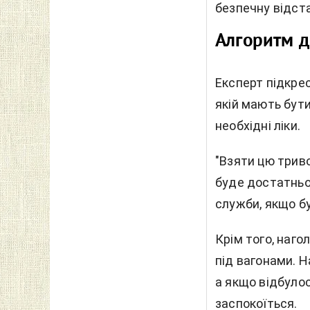
безпечну відст
Алгоритм д
Експерт підкрес
якій мають бути
необхідні ліки.
"Взяти цю триво
буде достатньо,
служби, якщо бу
Крім того, наг
під вагонами. Н
а якщо відбулос
заспокоїться.