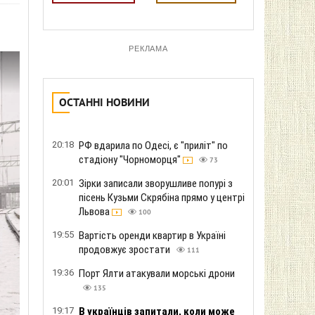
РЕКЛАМА
ОСТАННІ НОВИНИ
20:18
РФ вдарила по Одесі, є "приліт" по
стадіону "Чорноморця"
73
20:01
Зірки записали зворушливе попурі з
пісень Кузьми Скрябіна прямо у центрі
Львова
100
19:55
Вартість оренди квартир в Україні
продовжує зростати
111
19:36
Порт Ялти атакували морські дрони
135
19:17
В українців запитали, коли може