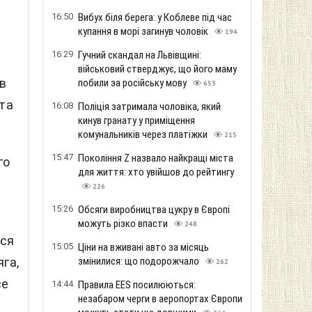
16:50
Вибух біля берега: у Коблеве під час
купання в морі загинув чоловік
194
16:29
Гучний скандал на Львівщині:
військовий стверджує, що його маму
 в
побили за російську мову
653
 та
16:08
Поліція затримала чоловіка, який
кинув гранату у приміщення
комунальників через платіжки
215
15:47
Покоління Z назвало найкращі міста
го
для життя: хто увійшов до рейтингу
226
15:26
Обсяги виробництва цукру в Європі
можуть різко впасти
248
ися
15:05
Ціни на вживані авто за місяць
яга,
змінилися: що подорожчало
262
се
14:44
Правила EES посилюються:
незабаром черги в аеропортах Європи