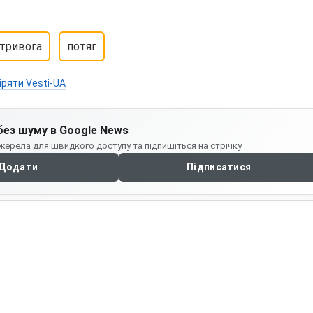
 тривога
потяг
іряти Vesti-UA
без шуму в Google News
жерела для швидкого доступу та підпишіться на стрічку
Додати
Підписатися