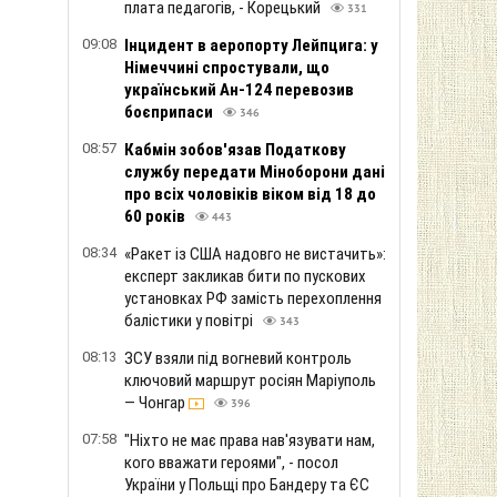
плата педагогів, - Корецький
331
09:08
Інцидент в аеропорту Лейпцига: у
Німеччині спростували, що
український Ан-124 перевозив
боєприпаси
346
08:57
Кабмін зобов'язав Податкову
службу передати Міноборони дані
про всіх чоловіків віком від 18 до
60 років
443
08:34
«Ракет із США надовго не вистачить»:
експерт закликав бити по пускових
установках РФ замість перехоплення
балістики у повітрі
343
08:13
ЗСУ взяли під вогневий контроль
ключовий маршрут росіян Маріуполь
— Чонгар
396
07:58
"Ніхто не має права нав'язувати нам,
кого вважати героями", - посол
України у Польщі про Бандеру та ЄС