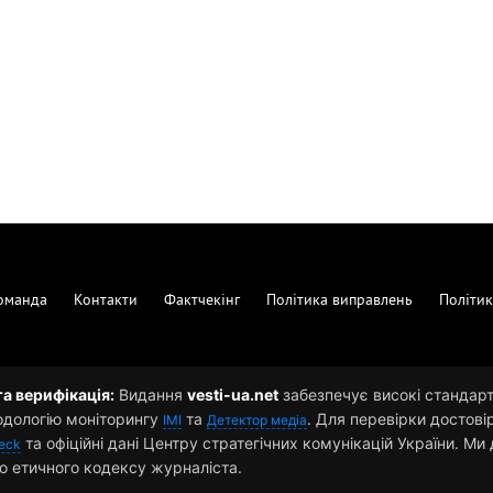
оманда
Контакти
Фактчекінг
Політика виправлень
Політик
та верифікація:
Видання
vesti-ua.net
забезпечує високі стандарти
одологію моніторингу
та
. Для перевірки достові
ІМІ
Детектор медіа
та офіційні дані Центру стратегічних комунікацій України. М
eck
о етичного кодексу журналіста.