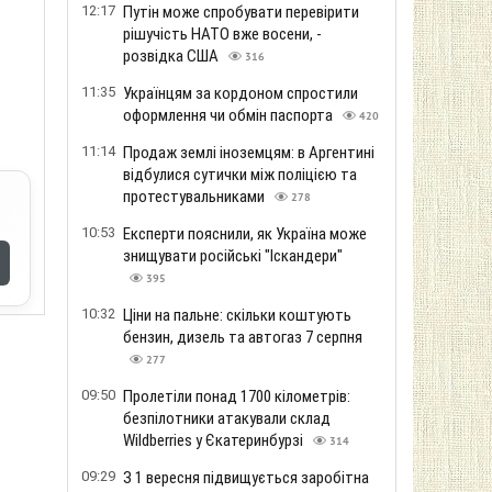
12:17
Путін може спробувати перевірити
рішучість НАТО вже восени, -
розвідка США
316
11:35
Українцям за кордоном спростили
оформлення чи обмін паспорта
420
11:14
Продаж землі іноземцям: в Аргентині
відбулися сутички між поліцією та
протестувальниками
278
10:53
Експерти пояснили, як Україна може
знищувати російські "Іскандери"
395
10:32
Ціни на пальне: скільки коштують
бензин, дизель та автогаз 7 серпня
277
09:50
Пролетіли понад 1700 кілометрів:
безпілотники атакували склад
Wildberries у Єкатеринбурзі
314
09:29
З 1 вересня підвищується заробітна