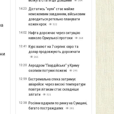
можуть стати ще довшими
264
14:23
Дістатись "нуля" стає майже
неможливим завданням, військовим
доводиться ретельно планувати
кожен крок
за
322
14:02
Нафта дорожчає через ситуацію
навколо Ормузької протоки
268
13:41
Курс валют на 7 серпня: євро та
долар продовжують дорожчати
они
261
13:20
Аеродром "Гвардійське" у Криму
охопили потужні пожежі
295
12:59
Екстремальна спека затримує
авіарейси: через високі температури
повітря літакам стає складніше
злітати
321
12:38
Росіяни вдарили по ринку на Сумщині,
багато постраждалих
281