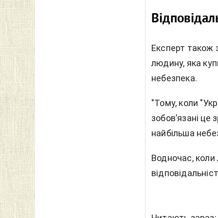
Відповідаль
Експерт також з
людину, яка куп
небезпека.
"Тому, коли "Ук
зобов’язані це 
найбільша небез
Водночас, коли 
відповідальніс
Читають зараз: