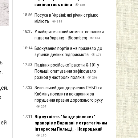
закінчитись війна
180
18:56
Посуха в Україні: які річки стрімко
міліють
188
18:35
У найкритичніший момент союзники
підвели Україну, - Bloomberg
184
18:14
Блокування портів вже призвело до
зупинки деяких підприємств
175
ь
17:53
Падіння російської ракети Х-101 у
Польщі: опитування зафіксувало
и.
розкол у настроях поляків
206
ей.
17:32
Зеленський дав доручення РНБО та
Кабміну посилити покарання за
о
порушення правил дорожнього руху
207
17:11
Відсутність "бандерівських"
дей
прапорів у Варшаві є стратегічним
інтересом Польщі, - Навроцький
190