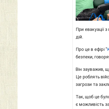
При евакуації з
дій.
Про це в ефірі "
безпеки, говоря
Він зауважив, 
Це роблять вій
загрози та зак
Так, щоб це бул
є можливість за