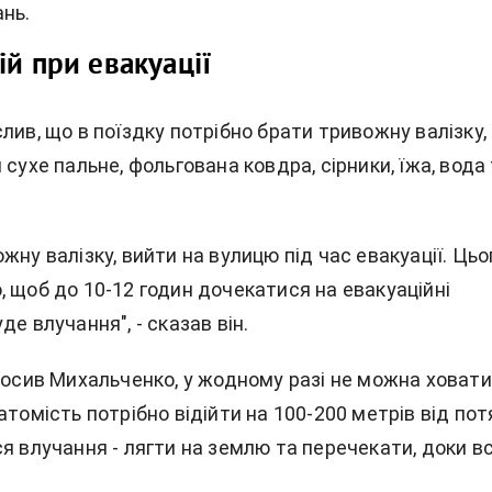
ань.
ій при евакуації
лив, що в поїздку потрібно брати тривожну валізку,
 сухе пальне, фольгована ковдра, сірники, їжа, вода
жну валізку, вийти на вулицю під час евакуації. Цьо
 щоб до 10-12 годин дочекатися на евакуаційні
де влучання", - сказав він.
олосив Михальченко, у жодному разі не можна ховат
атомість потрібно відійти на 100-200 метрів від пот
я влучання - лягти на землю та перечекати, доки в