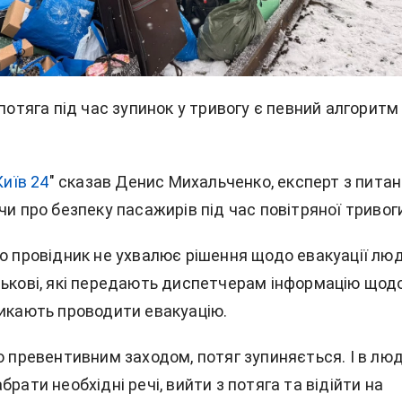
потяга
під час зупинок у тривогу є певний алгоритм
Київ 24
" сказав Денис Михальченко, експерт з питан
чи про безпеку пасажирів під час повітряної тривог
що провідник не ухвалює рішення щодо евакуації люд
ськові, які передають диспетчерам інформацію щод
ликають проводити евакуацію.
о превентивним заходом, потяг зупиняється. І в лю
брати необхідні речі, вийти з потяга та відійти на