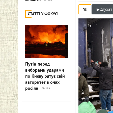
міліють
188
▶
Слухати
RU
СТАТТІ У ФОКУСІ
2т
Путін перед
виборами ударами
по Києву рятує свій
авторитет в очах
росіян
279