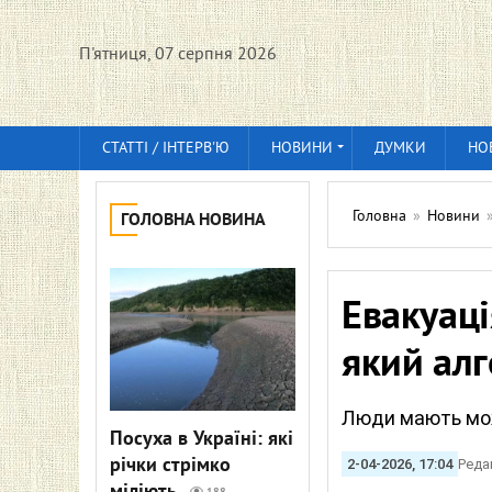
П'ятниця, 07 серпня 2026
СТАТТІ / ІНТЕРВ'Ю
НОВИНИ
ДУМКИ
НО
Головна
»
Новини
ГОЛОВНА НОВИНА
Евакуаці
який алг
Люди мають можл
Посуха в Україні: які
річки стрімко
2-04-2026, 17:04
Реда