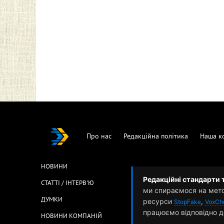
Про нас
Редакційна політика
Наша к
НОВИНИ
Редакційні стандарти 
СТАТТІ / ІНТЕРВ'Ю
ми спираємося на мет
ДУМКИ
ресурси
,
StopFake
VoxCh
працюємо відповідно д
НОВИНИ КОМПАНІЙ