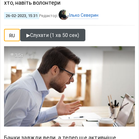
хто, навіть волонтери
Ілько Северин
26-02-2023, 15:31
Редактор:
▶
Слухати (1 хв 50 сек)
RU
3.5т
Банки завжди вели, а тепер ще активніше