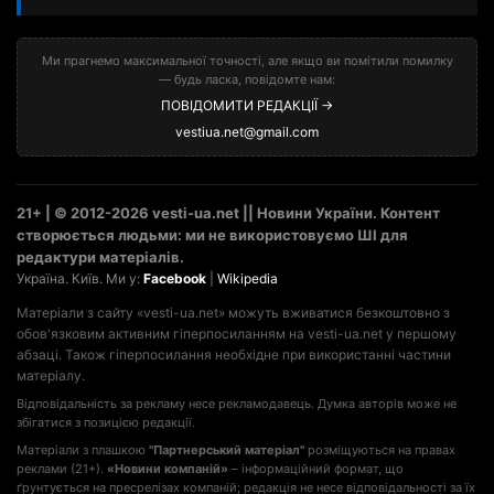
Ми прагнемо максимальної точності, але якщо ви помітили помилку
— будь ласка, повідомте нам:
ПОВІДОМИТИ РЕДАКЦІЇ →
vestiua.net@gmail.com
21+ | © 2012-2026 vesti-ua.net || Новини України. Контент
створюється людьми: ми не використовуємо ШІ для
редактури матеріалів.
Україна. Київ. Ми у:
Facebook
|
Wikipedia
Матеріали з сайту «vesti-ua.net» можуть вживатися безкоштовно з
обов'язковим активним гіперпосиланням на vesti-ua.net у першому
абзаці. Також гіперпосилання необхідне при використанні частини
матеріалу.
Відповідальність за рекламу несе рекламодавець. Думка авторів може не
збігатися з позицією редакції.
Матеріали з плашкою
"Партнерський матеріал"
розміщуються на правах
реклами (21+).
«Новини компаній»
– інформаційний формат, що
ґрунтується на пресрелізах компаній; редакція не несе відповідальності за їх