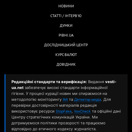
НОВИНИ
СТАТТІ / ІНТЕРВ'Ю
ДУМКИ
РІВНІ.UA
ДОСЛІДНИЦЬКИЙ ЦЕНТР
КУРС ВАЛЮТ
ДОВІДНИК
Редакційні стандарти та верифікація:
Видання
vesti-
ua.net
забезпечує високі стандарти інформаційної
гігієни. У процесі курації новин ми спираємося на
методологію моніторингу
та
. Для
ІМІ
Детектор медіа
перевірки достовірності матеріалів редакція
використовує ресурси
,
та офіційні дані
StopFake
VoxCheck
Центру стратегічних комунікацій України. Ми
дотримуємося політики прозорості та працюємо
відповідно до етичного кодексу журналіста.