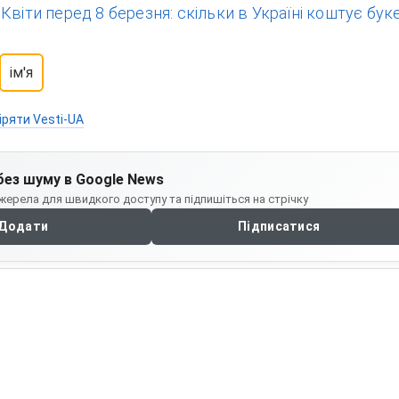
:
Квіти перед 8 березня: скільки в Україні коштує буке
ім'я
іряти Vesti-UA
без шуму в Google News
жерела для швидкого доступу та підпишіться на стрічку
Додати
Підписатися