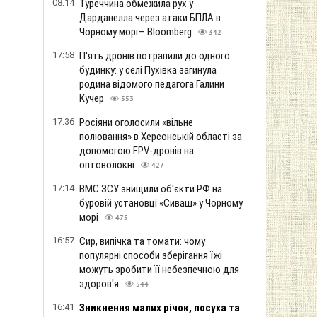
08:14
Туреччина обмежила рух у
Дарданелла через атаки БПЛА в
Чорному морі— Bloomberg
342
17:58
П'ять дронів потрапили до одного
будинку: у селі Пухівка загинула
родина відомого педагога Галини
Кучер
553
17:36
Росіяни оголосили «вільне
полювання» в Херсонській області за
допомогою FPV-дронів на
оптоволокні
427
17:14
ВМС ЗСУ знищили об'єкти РФ на
буровій установці «Сиваш» у Чорному
морі
475
16:57
Сир, випічка та томати: чому
популярні способи зберігання їжі
можуть зробити її небезпечною для
здоров'я
544
16:41
Зникнення малих річок, посуха та