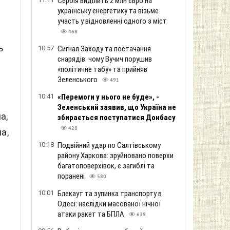
Сербія виділить 2 млн євро на
українську енергетику та візьме
участь у відновленні одного з міст
468
ь
10:57
Сигнал Заходу та постачання
снарядів: чому Вучич порушив
«політичне табу» та прийняв
Зеленського
491
10:41
«Перемоги у нього не буде», -
Зеленський заявив, що Україна не
а,
збирається поступатися Донбасу
428
а,
10:18
Подвійний удар по Салтівському
району Харкова: зруйновано поверхи
багатоповерхівок, є загиблі та
поранені
580
10:01
Блекаут та зупинка транспорту в
Одесі: наслідки масованої нічної
атаки ракет та БПЛА
639