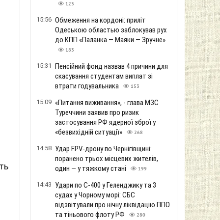
123
15:56
Обмеження на кордоні: приліт
Одеською областью заблокував рух
до КПП «Паланка — Маяки — Зручне»
183
15:31
Пенсійний фонд назвав 4 причини для
скасування студентам виплат зі
втрати годувальника
153
15:09
«Питання виживання», - глава МЗС
Туреччини заявив про ризик
застосування РФ ядерної зброї у
«безвихідній ситуації»
268
14:58
Удар FPV-дрону по Чернігівщині:
поранено трьох місцевих жителів,
ть
один — у тяжкому стані
199
14:43
Удари по С-400 у Геленджику та 3
судах у Чорному морі: СБС
відзвітували про нічну ліквідацію ППО
та тіньового флоту РФ
280