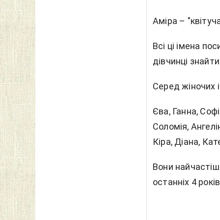
Аміра – "квітуча
Всі ці імена по
дівчинці знайт
Серед жіночих і
Єва, Ганна, Софі
Соломія, Ангелі
Кіра, Діана, Кат
Вони найчастіш
останніх 4 рокі