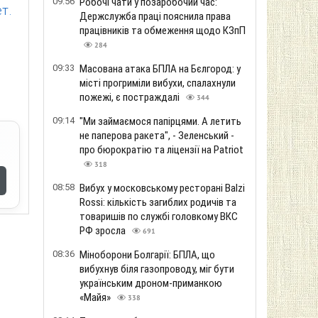
09:56
Робочі чати у позаробочий час:
т.
Держслужба праці пояснила права
працівників та обмеження щодо КЗпП
284
09:33
Масована атака БПЛА на Бєлгород: у
місті прогриміли вибухи, спалахнули
пожежі, є постраждалі
344
09:14
"Ми займаємося папірцями. А летить
не паперова ракета", - Зеленський -
про бюрократію та ліцензії на Patriot
318
08:58
Вибух у московському ресторані Balzi
Rossi: кількість загиблих родичів та
товаришів по службі головкому ВКС
РФ зросла
691
08:36
Міноборони Болгарії: БПЛА, що
вибухнув біля газопроводу, міг бути
українським дроном-приманкою
«Майя»
338