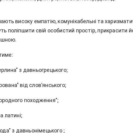
мають високу емпатію, комунікабельні та харизматич
ть поліпшити свій особистий простір, прикрасити й
ишною.
тиме:
рлина" з давньогрецького;
ована" від слов’янського;
городного походження";
а латині;
вода" з давньонімецького ;