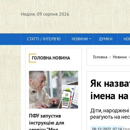
Неділя, 09 серпня 2026
СТАТТІ / ІНТЕРВ'Ю
НОВИНИ
ДУМКИ
НО
Головна
»
Новини
ГОЛОВНА НОВИНА
Як назва
імена на
Діти, народжені
ПФУ запустив
реагують на не
інструкцію для
28-12-2022, 07:14
Ред