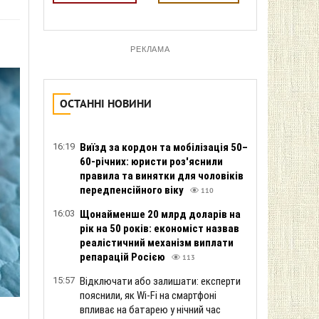
РЕКЛАМА
ОСТАННІ НОВИНИ
16:19
Виїзд за кордон та мобілізація 50–
60-річних: юристи роз'яснили
правила та винятки для чоловіків
передпенсійного віку
110
16:03
Щонайменше 20 млрд доларів на
рік на 50 років: економіст назвав
реалістичний механізм виплати
репарацій Росією
113
15:57
Відключати або залишати: експерти
пояснили, як Wi-Fi на смартфоні
впливає на батарею у нічний час