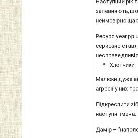
Наступний рік 
запевняють, що
неймовірно щас
Ресурс year.pp.
серйозно ставл
несправедливіс
Хлопчики
Малюки дуже ак
агресії у них т
Підкреслити зіб
наступні імена:
Дамір – "наполе