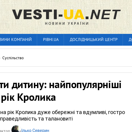
ВИНИ КОМПАНІЙ
РІВНІ.UA
ДОСЛІДНИЦЬКИЙ ЦЕНТР
Д
»
Суспільство
ти дитину: найпопулярніші
 рік Кролика
 на рік Кролика дуже обережні та вдумливі, гостро
справедливість та талановиті
Ілько Северин
актор: