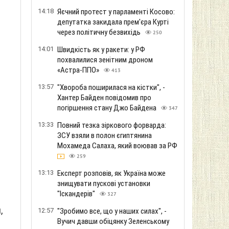
14:18
Яєчний протест у парламенті Косово:
депутатка закидала прем'єра Курті
через політичну безвихідь
250
14:01
Швидкість як у ракети: у РФ
похвалилися зенітним дроном
«Астра-ППО»
413
13:57
"Хвороба поширилася на кістки", -
Хантер Байден повідомив про
погіршення стану Джо Байдена
347
13:33
Повний тезка зіркового форварда:
ЗСУ взяли в полон єгиптянина
Мохамеда Салаха, який воював за РФ
259
13:13
Експерт розповів, як Україна може
знищувати пускові установки
"Іскандерів"
327
,
12:57
"Зробимо все, що у наших силах", -
Вучич давши обіцянку Зеленському