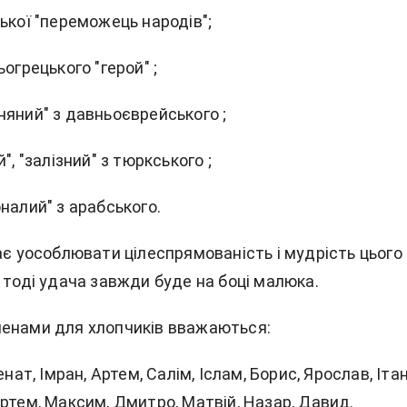
ької "переможець народів";
ьогрецького "герой" ;
няний" з давньоєврейського ;
", "залізний" з тюркського ;
налий" з арабського.
ає уособлювати цілеспрямованість і мудрість цього
 тоді удача завжди буде на боці малюка.
енами для хлопчиків вважаються:
енат, Імран, Артем, Салім, Іслам, Борис, Ярослав, Ітан
ртем, Максим, Дмитро, Матвій, Назар, Давид.