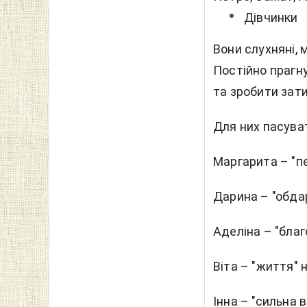
Дівчинки
Вони слухняні, 
Постійно прагну
та зробити зат
Для них пасува
Маргарита – "пе
Дарина – "обдар
Аделіна – "бла
Віта – "життя" н
Інна – "сильна 