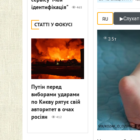
сервісу "Моя
ідентифікація"
465
▶
Слухати
RU
СТАТТІ У ФОКУСІ
3.5т
Путін перед
виборами ударами
по Києву рятує свій
авторитет в очах
росіян
412