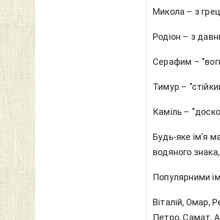
Микола – з грец
Родіон – з давн
Серафим – "вог
Тимур – "стійкий
Каміль – "доско
Будь-яке ім’я м
водяного знака,
Популярними ім
Віталій, Омар, Р
Петро, Самат, А