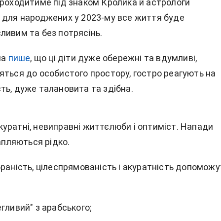
проходитиме під знаком Кролика й астрологи
 для народжених у 2023-му все життя буде
ливим та без потрясінь.
ua
пише
, що ці діти дуже обережні та вдумливі,
яться до особистого простору, гостро реагують на
ть, дуже талановита та здібна.
уратні, невиправні життєлюби і оптиміст. Напади
рапляються рідко.
раність, цілеспрямованість і акуратність допоможу
гливий" з арабського;