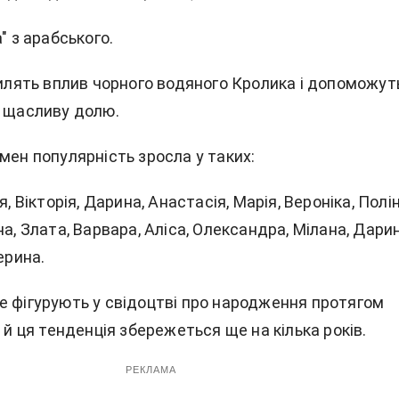
" з арабського.
силять вплив чорного водяного Кролика і допоможут
и щасливу долю.
мен популярність зросла у таких:
я, Вікторія, Дарина, Анастасія, Марія, Вероніка, Полін
на, Злата, Варвара, Аліса, Олександра, Мілана, Дарин
ерина.
е фігурують у свідоцтві про народження протягом
в й ця тенденція збережеться ще на кілька років.
РЕКЛАМА