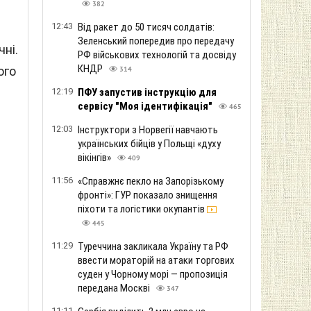
382
12:43
Від ракет до 50 тисяч солдатів:
Зеленський попередив про передачу
ні.
РФ військових технологій та досвіду
КНДР
ого
314
12:19
ПФУ запустив інструкцію для
сервісу "Моя ідентифікація"
465
12:03
Інструктори з Норвегії навчають
українських бійців у Польщі «духу
вікінгів»
409
11:56
«Справжнє пекло на Запорізькому
фронті»: ГУР показало знищення
піхоти та логістики окупантів
445
11:29
Туреччина закликала Україну та РФ
ввести мораторій на атаки торгових
суден у Чорному морі — пропозиція
передана Москві
347
11:11