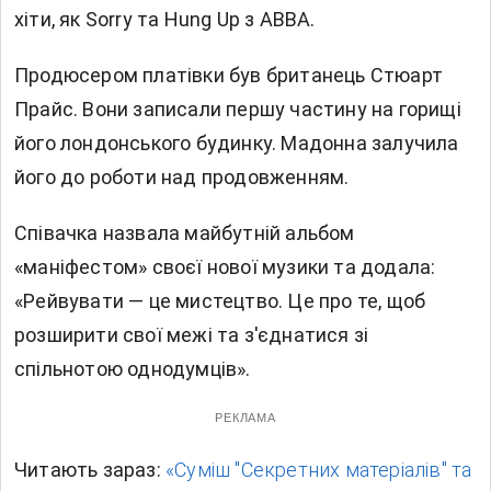
хіти, як Sorry та Hung Up з ABBA.
Продюсером платівки був британець Стюарт
Прайс. Вони записали першу частину на горищі
його лондонського будинку. Мадонна залучила
його до роботи над продовженням.
Співачка назвала майбутній альбом
«маніфестом» своєї нової музики та додала:
«Рейвувати — це мистецтво. Це про те, щоб
розширити свої межі та з'єднатися зі
спільнотою однодумців».
РЕКЛАМА
Читають зараз:
«Суміш "Секретних матеріалів" та