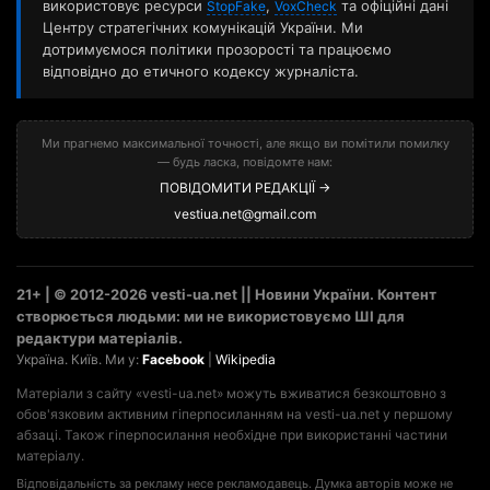
використовує ресурси
,
та офіційні дані
StopFake
VoxCheck
Центру стратегічних комунікацій України. Ми
дотримуємося політики прозорості та працюємо
відповідно до етичного кодексу журналіста.
Ми прагнемо максимальної точності, але якщо ви помітили помилку
— будь ласка, повідомте нам:
ПОВІДОМИТИ РЕДАКЦІЇ →
vestiua.net@gmail.com
21+ | © 2012-2026 vesti-ua.net || Новини України. Контент
створюється людьми: ми не використовуємо ШІ для
редактури матеріалів.
Україна. Київ. Ми у:
Facebook
|
Wikipedia
Матеріали з сайту «vesti-ua.net» можуть вживатися безкоштовно з
обов'язковим активним гіперпосиланням на vesti-ua.net у першому
абзаці. Також гіперпосилання необхідне при використанні частини
матеріалу.
Відповідальність за рекламу несе рекламодавець. Думка авторів може не