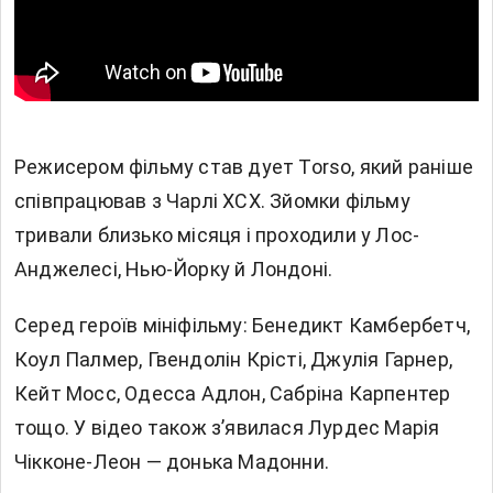
Режисером фільму став дует Torso, який раніше
співпрацював з Чарлі XCX. Зйомки фільму
тривали близько місяця і проходили у Лос-
Анджелесі, Нью-Йорку й Лондоні.
Серед героїв мініфільму: Бенедикт Камбербетч,
Коул Палмер, Гвендолін Крісті, Джулія Гарнер,
Кейт Мосс, Одесса Адлон, Сабріна Карпентер
тощо. У відео також зʼявилася Лурдес Марія
Чікконе-Леон — донька Мадонни.