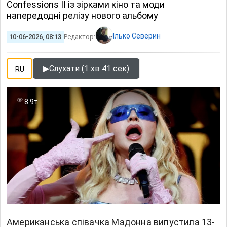
Confessions II із зірками кіно та моди
напередодні релізу нового альбому
Ілько Северин
10-06-2026, 08:13
Редактор:
▶
Слухати (1 хв 41 сек)
RU
8.9т
Американська співачка Мадонна випустила 13-