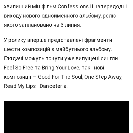
хвилинний мініфільм Confessions II напередодні
виходу нового однойменного альбому, реліз
якого заплановано на 3 липня.
У ролику вперше представлені фрагменти
шести композицій з майбутнього альбому.
Глядачі можуть почути уже випущені сингли I
Feel So Free та Bring Your Love, так і нові
композиції — Good For The Soul, One Step Away,
Read My Lips і Danceteria.