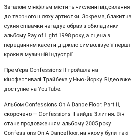
Загалом мініфільм містить численні відсилання
до творчого шляху артистки. Зокрема, блакитна
сукня співачки нагадує образ з обкладинки
альбому Ray of Light 1998 року, а сцена з
переданням касети діджею символізує її перші
кроки в музичній індустрії.
Премʼєра Confessions II пройшла на
кінофестивалі Трайбека у Нью-Йорку. Відео вже
доступне на YouTube.
Альбом Confessions On A Dance Floor: Part II,
скорочено — Confessions ІІ вийде 3 липня. Він
стане продовженням альбому 2005 року
Confessions On A Dancefloor, на якому були такі