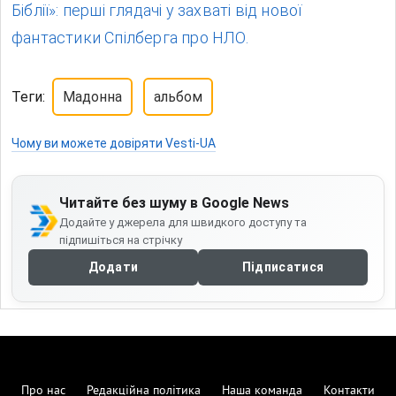
Біблії»: перші глядачі у захваті від нової
фантастики Спілберга про НЛО.
Теги:
Мадонна
альбом
Чому ви можете довіряти Vesti-UA
Читайте без шуму в Google News
Додайте у джерела для швидкого доступу та
підпишіться на стрічку
Додати
Підписатися
Про нас
Редакційна політика
Наша команда
Контакти