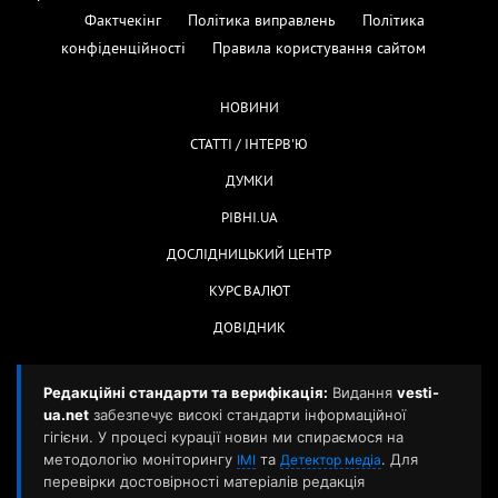
Фактчекінг
Політика виправлень
Політика
конфіденційності
Правила користування сайтом
НОВИНИ
СТАТТІ / ІНТЕРВ'Ю
ДУМКИ
РІВНІ.UA
ДОСЛІДНИЦЬКИЙ ЦЕНТР
КУРС ВАЛЮТ
ДОВІДНИК
Редакційні стандарти та верифікація:
Видання
vesti-
ua.net
забезпечує високі стандарти інформаційної
гігієни. У процесі курації новин ми спираємося на
методологію моніторингу
та
. Для
ІМІ
Детектор медіа
перевірки достовірності матеріалів редакція