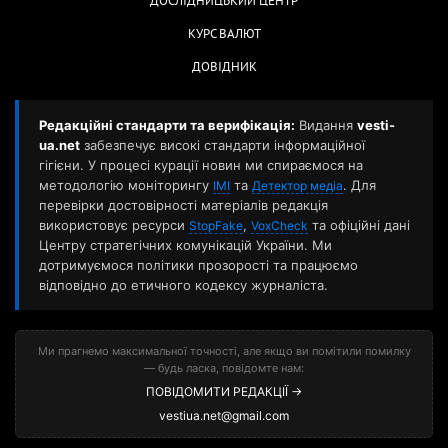
ДОСЛІДНИЦЬКИЙ ЦЕНТР
КУРС ВАЛЮТ
ДОВІДНИК
Редакційні стандарти та верифікація:
Видання
vesti-
ua.net
забезпечує високі стандарти інформаційної
гігієни. У процесі курації новин ми спираємося на
методологію моніторингу
та
. Для
ІМІ
Детектор медіа
перевірки достовірності матеріалів редакція
використовує ресурси
,
та офіційні дані
StopFake
VoxCheck
Центру стратегічних комунікацій України. Ми
дотримуємося політики прозорості та працюємо
відповідно до етичного кодексу журналіста.
Ми прагнемо максимальної точності, але якщо ви помітили помилку
— будь ласка, повідомте нам:
ПОВІДОМИТИ РЕДАКЦІЇ →
vestiua.net@gmail.com