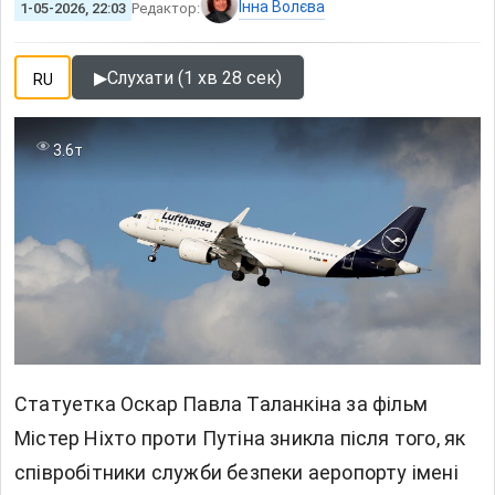
Інна Волєва
1-05-2026, 22:03
Редактор:
▶
Слухати (1 хв 28 сек)
RU
3.6т
Статуетка Оскар Павла Таланкіна за фільм
Містер Ніхто проти Путіна зникла після того, як
співробітники служби безпеки аеропорту імені