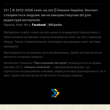
21+ | © 2012-2026 vesti-ua.net || Новини України. Контент
створюється людьми: ми не використовуємо ШІ для
редактури матеріалів.
Україна. Київ. Ми у:
Facebook
|
Wikipedia
Матеріали з сайту «vesti-ua.net» можуть вживатися безкоштовно з
обов'язковим активним гіперпосиланням на vesti-ua.net у першому
абзаці. Також гіперпосилання необхідне при використанні частини
матеріалу.
Відповідальність за рекламу несе рекламодавець. Думка авторів може не
збігатися з позицією редакції.
Матеріали з плашкою
"Партнерський матеріал"
розміщуються на правах
реклами (21+).
«Новини компаній»
– інформаційний формат, що
ґрунтується на пресрелізах компаній; редакція не несе відповідальності за їх
зміст. Думка авторів може не збігатися з позицією редакції.