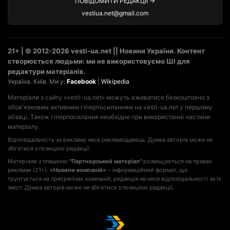
ПОВІДОМИТИ РЕДАКЦІЇ →
vestiua.net@gmail.com
21+ | © 2012-2026 vesti-ua.net || Новини України. Контент
створюється людьми: ми не використовуємо ШІ для
редактури матеріалів.
Україна. Київ. Ми у:
Facebook
|
Wikipedia
Матеріали з сайту «vesti-ua.net» можуть вживатися безкоштовно з
обов'язковим активним гіперпосиланням на vesti-ua.net у першому
абзаці. Також гіперпосилання необхідне при використанні частини
матеріалу.
Відповідальність за рекламу несе рекламодавець. Думка авторів може не
збігатися з позицією редакції.
Матеріали з плашкою
"Партнерський матеріал"
розміщуються на правах
реклами (21+).
«Новини компаній»
– інформаційний формат, що
ґрунтується на пресрелізах компаній; редакція не несе відповідальності за їх
зміст. Думка авторів може не збігатися з позицією редакції.