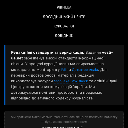
РІВНІ.UA
ДОСЛІДНИЦЬКИЙ ЦЕНТР
КУРС ВАЛЮТ
ДОВІДНИК
Редакційні стандарти та верифікація:
Видання
vesti-
ua.net
забезпечує високі стандарти інформаційної
гігієни. У процесі курації новин ми спираємося на
методологію моніторингу
та
. Для
ІМІ
Детектор медіа
перевірки достовірності матеріалів редакція
використовує ресурси
,
та офіційні дані
StopFake
VoxCheck
Центру стратегічних комунікацій України. Ми
дотримуємося політики прозорості та працюємо
відповідно до етичного кодексу журналіста.
Ми прагнемо максимальної точності, але якщо ви помітили помилку
— будь ласка, повідомте нам: