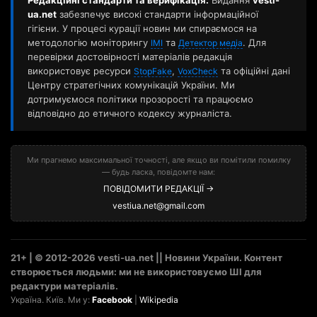
ua.net
забезпечує високі стандарти інформаційної
гігієни. У процесі курації новин ми спираємося на
методологію моніторингу
та
. Для
ІМІ
Детектор медіа
перевірки достовірності матеріалів редакція
використовує ресурси
,
та офіційні дані
StopFake
VoxCheck
Центру стратегічних комунікацій України. Ми
дотримуємося політики прозорості та працюємо
відповідно до етичного кодексу журналіста.
Ми прагнемо максимальної точності, але якщо ви помітили помилку
— будь ласка, повідомте нам:
ПОВІДОМИТИ РЕДАКЦІЇ →
vestiua.net@gmail.com
21+ | © 2012-2026 vesti-ua.net || Новини України. Контент
створюється людьми: ми не використовуємо ШІ для
редактури матеріалів.
Україна. Київ. Ми у:
Facebook
|
Wikipedia