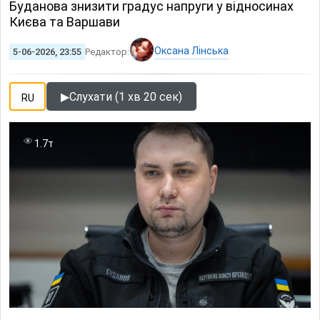
Буданова знизити градус напруги у відносинах
Києва та Варшави
Оксана Лінська
5-06-2026, 23:55
Редактор:
▶
Слухати (1 хв 20 сек)
RU
1.7т