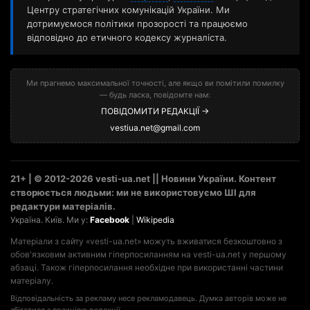
Центру стратегічних комунікацій України. Ми
дотримуємося політики прозорості та працюємо
відповідно до етичного кодексу журналіста.
Ми прагнемо максимальної точності, але якщо ви помітили помилку
— будь ласка, повідомте нам:
ПОВІДОМИТИ РЕДАКЦІЇ →
vestiua.net@gmail.com
21+ | © 2012-2026 vesti-ua.net || Новини України. Контент
створюється людьми: ми не використовуємо ШІ для
редактури матеріалів.
Україна. Київ. Ми у:
Facebook
|
Wikipedia
Матеріали з сайту «vesti-ua.net» можуть вживатися безкоштовно з
обов'язковим активним гіперпосиланням на vesti-ua.net у першому
абзаці. Також гіперпосилання необхідне при використанні частини
матеріалу.
Відповідальність за рекламу несе рекламодавець. Думка авторів може не