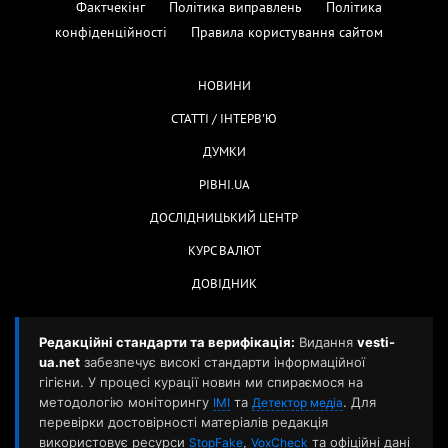
Фактчекінг
Політика виправлень
Політика
конфіденційності
Правила користування сайтом
НОВИНИ
СТАТТІ / ІНТЕРВ'Ю
ДУМКИ
РІВНІ.UA
ДОСЛІДНИЦЬКИЙ ЦЕНТР
КУРС ВАЛЮТ
ДОВІДНИК
Редакційні стандарти та верифікація:
Видання
vesti-
ua.net
забезпечує високі стандарти інформаційної
гігієни. У процесі курації новин ми спираємося на
методологію моніторингу
та
. Для
ІМІ
Детектор медіа
перевірки достовірності матеріалів редакція
використовує ресурси
,
та офіційні дані
StopFake
VoxCheck