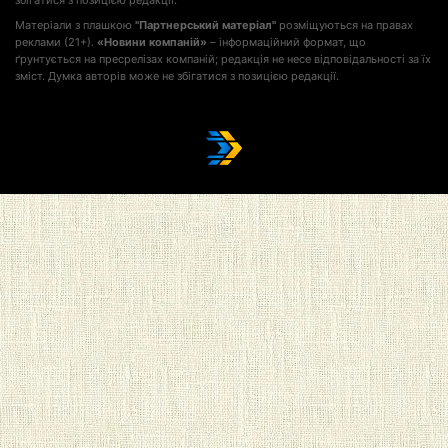
збігатися з позицією редакції.
Матеріали з плашкою
"Партнерський матеріал"
розміщуються на правах
реклами (21+).
«Новини компаній»
– інформаційний формат, що
ґрунтується на пресрелізах компаній; редакція не несе відповідальності за їх
зміст. Думка авторів може не збігатися з позицією редакції.