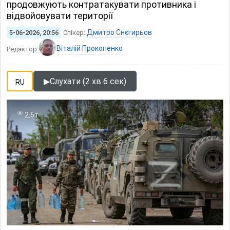
продовжують контратакувати противника і
відвойовувати території
Дмитро Снєгирьов
5-06-2026, 20:56
Спікер:
Віталій Прокопенко
Редактор:
▶
Слухати (2 хв 6 сек)
RU
2.6т