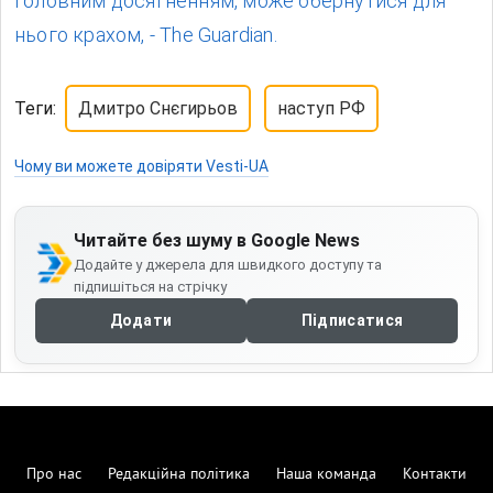
головним досягненням, може обернутися для
нього крахом, - The Guardian.
Теги:
Дмитро Снєгирьов
наступ РФ
Чому ви можете довіряти Vesti-UA
Читайте без шуму в Google News
Додайте у джерела для швидкого доступу та
підпишіться на стрічку
Додати
Підписатися
Про нас
Редакційна політика
Наша команда
Контакти