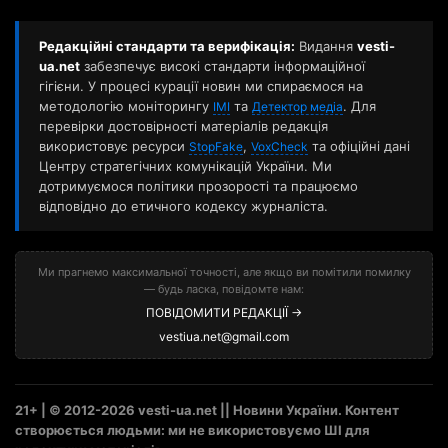
Редакційні стандарти та верифікація:
Видання
vesti-
ua.net
забезпечує високі стандарти інформаційної
гігієни. У процесі курації новин ми спираємося на
методологію моніторингу
та
. Для
ІМІ
Детектор медіа
перевірки достовірності матеріалів редакція
використовує ресурси
,
та офіційні дані
StopFake
VoxCheck
Центру стратегічних комунікацій України. Ми
дотримуємося політики прозорості та працюємо
відповідно до етичного кодексу журналіста.
Ми прагнемо максимальної точності, але якщо ви помітили помилку
— будь ласка, повідомте нам:
ПОВІДОМИТИ РЕДАКЦІЇ →
vestiua.net@gmail.com
21+ | © 2012-2026 vesti-ua.net || Новини України. Контент
створюється людьми: ми не використовуємо ШІ для