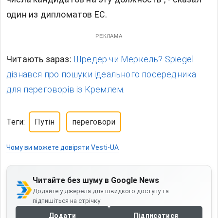
один из дипломатов ЕС.
РЕКЛАМА
Читають зараз:
Шредер чи Меркель? Spiegel
дізнався про пошуки ідеального посередника
для переговорів із Кремлем.
Теги:
Путін
переговори
Чому ви можете довіряти Vesti-UA
Читайте без шуму в Google News
Додайте у джерела для швидкого доступу та
підпишіться на стрічку
Додати
Підписатися