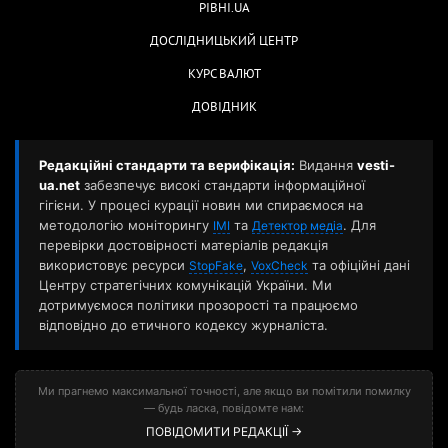
РІВНІ.UA
ДОСЛІДНИЦЬКИЙ ЦЕНТР
КУРС ВАЛЮТ
ДОВІДНИК
Редакційні стандарти та верифікація:
Видання
vesti-
ua.net
забезпечує високі стандарти інформаційної
гігієни. У процесі курації новин ми спираємося на
методологію моніторингу
та
. Для
ІМІ
Детектор медіа
перевірки достовірності матеріалів редакція
використовує ресурси
,
та офіційні дані
StopFake
VoxCheck
Центру стратегічних комунікацій України. Ми
дотримуємося політики прозорості та працюємо
відповідно до етичного кодексу журналіста.
Ми прагнемо максимальної точності, але якщо ви помітили помилку
— будь ласка, повідомте нам:
ПОВІДОМИТИ РЕДАКЦІЇ →