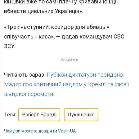
кінцівки вже по самі плечі у кривавій юшці
вбивств цивільних Українців».
«Трек наступний: коридор для вбивць =
співучасть = каса», — додав командувач СБС
ЗСУ.
РЕКЛАМА
Читають зараз:
Рубікон диктатури пройдено:
Мадяр про критичний надлом у Кремлі та ілюзії
швидкої перемоги.
Теги:
Роберт Бровді
Лукашенко
Чому ви можете довіряти Vesti-UA