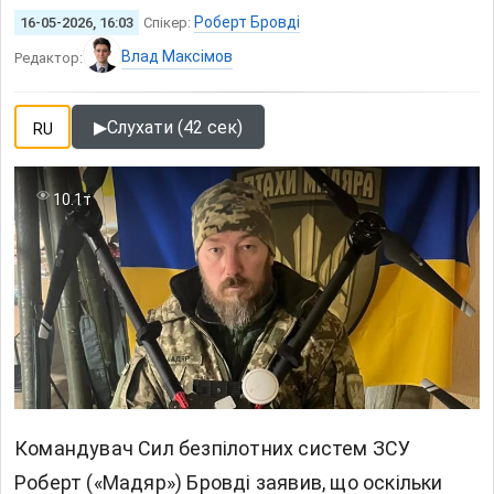
Роберт Бровді
16-05-2026, 16:03
Спікер:
Влад Максімов
Редактор:
▶
Слухати (42 сек)
RU
10.1т
Командувач Сил безпілотних систем ЗСУ
Роберт («Мадяр») Бровді заявив, що оскільки