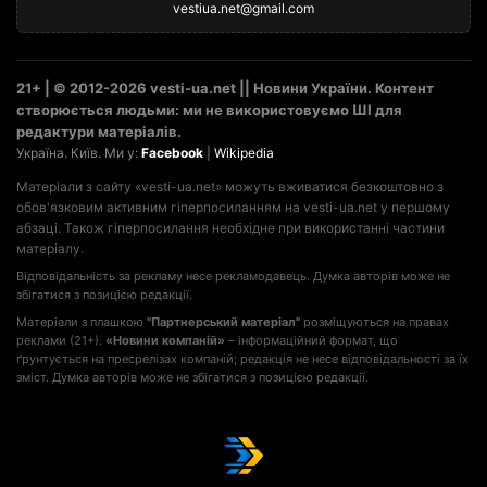
vestiua.net@gmail.com
21+ | © 2012-2026 vesti-ua.net || Новини України. Контент
створюється людьми: ми не використовуємо ШІ для
редактури матеріалів.
Україна. Київ. Ми у:
Facebook
|
Wikipedia
Матеріали з сайту «vesti-ua.net» можуть вживатися безкоштовно з
обов'язковим активним гіперпосиланням на vesti-ua.net у першому
абзаці. Також гіперпосилання необхідне при використанні частини
матеріалу.
Відповідальність за рекламу несе рекламодавець. Думка авторів може не
збігатися з позицією редакції.
Матеріали з плашкою
"Партнерський матеріал"
розміщуються на правах
реклами (21+).
«Новини компаній»
– інформаційний формат, що
ґрунтується на пресрелізах компаній; редакція не несе відповідальності за їх
зміст. Думка авторів може не збігатися з позицією редакції.