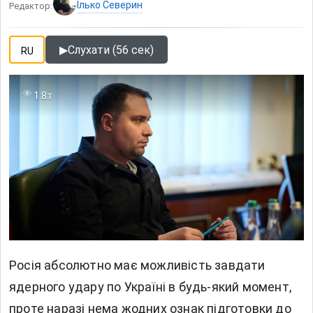
Ілько Северин
Редактор:
▶
Слухати (56 сек)
RU
1.8т
Росія абсолютно має можливість завдати
ядерного удару
по Україні в будь-який момент,
проте наразі нема жодних ознак підготовки до