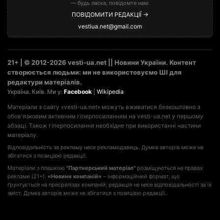
— будь ласка, повідомте нам:
ПОВІДОМИТИ РЕДАКЦІЇ →
vestiua.net@gmail.com
21+ | © 2012-2026 vesti-ua.net || Новини України. Контент
створюється людьми: ми не використовуємо ШІ для
редактури матеріалів.
Україна. Київ. Ми у:
Facebook
|
Wikipedia
Матеріали з сайту «vesti-ua.net» можуть вживатися безкоштовно з
обов'язковим активним гіперпосиланням на vesti-ua.net у першому
абзаці. Також гіперпосилання необхідне при використанні частини
матеріалу.
Відповідальність за рекламу несе рекламодавець. Думка авторів може не
збігатися з позицією редакції.
Матеріали з плашкою
"Партнерський матеріал"
розміщуються на правах
реклами (21+).
«Новини компаній»
– інформаційний формат, що
ґрунтується на пресрелізах компаній; редакція не несе відповідальності за їх
зміст. Думка авторів може не збігатися з позицією редакції.