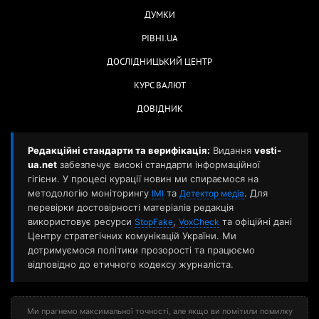
ДУМКИ
РІВНІ.UA
ДОСЛІДНИЦЬКИЙ ЦЕНТР
КУРС ВАЛЮТ
ДОВІДНИК
Редакційні стандарти та верифікація:
Видання
vesti-
ua.net
забезпечує високі стандарти інформаційної
гігієни. У процесі курації новин ми спираємося на
методологію моніторингу
та
. Для
ІМІ
Детектор медіа
перевірки достовірності матеріалів редакція
використовує ресурси
,
та офіційні дані
StopFake
VoxCheck
Центру стратегічних комунікацій України. Ми
дотримуємося політики прозорості та працюємо
відповідно до етичного кодексу журналіста.
Ми прагнемо максимальної точності, але якщо ви помітили помилку