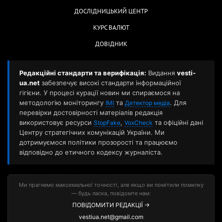
ДОСЛІДНИЦЬКИЙ ЦЕНТР
КУРС ВАЛЮТ
ДОВІДНИК
Редакційні стандарти та верифікація:
Видання
vesti-
ua.net
забезпечує високі стандарти інформаційної
гігієни. У процесі курації новин ми спираємося на
методологію моніторингу
та
. Для
ІМІ
Детектор медіа
перевірки достовірності матеріалів редакція
використовує ресурси
,
та офіційні дані
StopFake
VoxCheck
Центру стратегічних комунікацій України. Ми
дотримуємося політики прозорості та працюємо
відповідно до етичного кодексу журналіста.
Ми прагнемо максимальної точності, але якщо ви помітили помилку
— будь ласка, повідомте нам:
ПОВІДОМИТИ РЕДАКЦІЇ →
vestiua.net@gmail.com