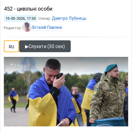
452 - цивільні особи
Дмитро Лубінець
13-05-2026, 17:30
Спікер:
Віталій Павлюк
Редактор:
▶
Слухати (30 сек)
RU
1.6т