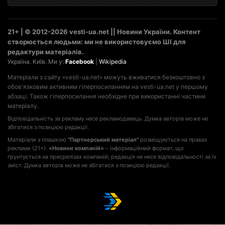
21+ | © 2012-2026 vesti-ua.net || Новини України. Контент
створюється людьми: ми не використовуємо ШІ для
редактури матеріалів.
Україна. Київ. Ми у:
Facebook
|
Wikipedia
Матеріали з сайту «vesti-ua.net» можуть вживатися безкоштовно з
обов'язковим активним гіперпосиланням на vesti-ua.net у першому
абзаці. Також гіперпосилання необхідне при використанні частини
матеріалу.
Відповідальність за рекламу несе рекламодавець. Думка авторів може не
збігатися з позицією редакції.
Матеріали з плашкою
"Партнерський матеріал"
розміщуються на правах
реклами (21+).
«Новини компаній»
– інформаційний формат, що
ґрунтується на пресрелізах компаній; редакція не несе відповідальності за їх
зміст. Думка авторів може не збігатися з позицією редакції.