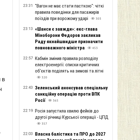
23:31
"Вагон не має стати пасткою": чіткі
правила поведінки для пасажирів
поїздів при ворожому ударі
303
23:13
«Шанси є завжди»: екс-глава
Міноборони Федоров закликав
ю
Раду якнайшвидше призначити
повноважного міністра
453
22:57
Кабмін змінив правила розподілу
електроенергії: списки критичних
об'єктів поділять на зимові та літні
320
 в
22:43
Зеленський анонсував спеціальну
н
санкційну операцію проти ВПК
Росії
365
22:19
Росія запустила хвилю фейків до
другої річниці Курської операції - ЦПД
357
о
22:03
Власна балістика та ПРО до 2027