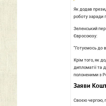
Як додав прези
роботу заради п
Зеленський пер
Євросоюзу:
"Готуємось до в
Крім того, як д
дипломатії та 
полоненими з Ро
Заяви Кош
Своєю чергою, 