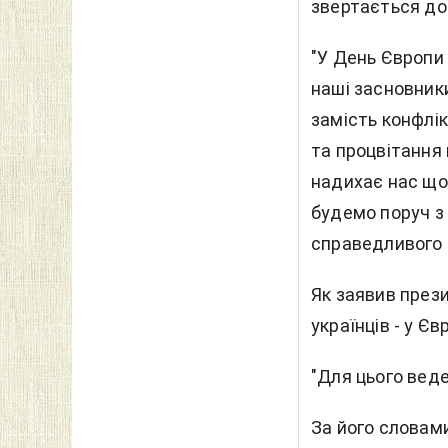
звертається до 
"У День Європи
наші засновник
замість конфлі
та процвітання 
надихає нас щод
будемо поруч з
справедливого т
Як заявив прези
українців - у Єв
"Для цього веде
За його словами