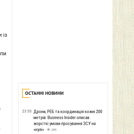
 із
опи
ОСТАННІ НОВИНИ
е
23:55
Дрони, РЕБ та координація кожні 200
метрів: Business Insider описав
жорсткі умови просування ЗСУ на
.
«нулі»
280