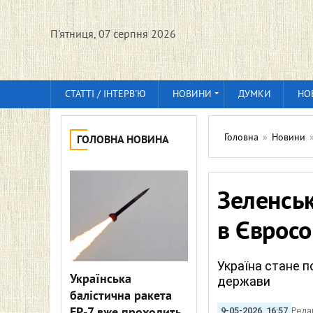
П'ятниця, 07 серпня 2026
СТАТТІ / ІНТЕРВ'Ю
НОВИНИ
ДУМКИ
НО
Головна
»
Новини
ГОЛОВНА НОВИНА
Зеленськ
в Єврос
Україна стане 
Українська
держави
балістична ракета
9-05-2026, 16:57
Реда