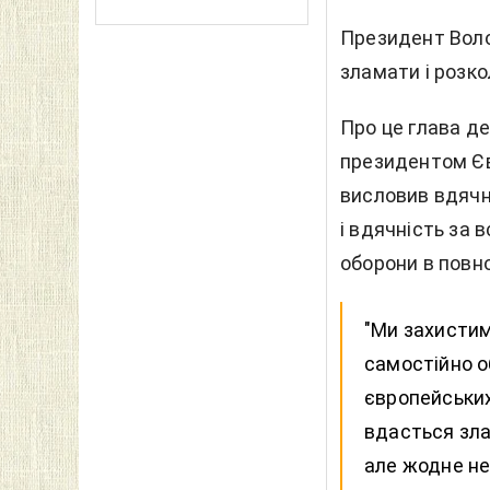
Президент Воло
зламати і розк
Про це глава 
президентом Єв
висловив вдячні
і вдячність за 
оборони в повно
"Ми захистим
самостійно о
європейських 
вдасться зла
але жодне не