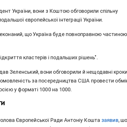
дент України, вони з Коштою обговорили спільну
одальшої європейської інтеграції України.
еконаний, що Україна буде повноправною частино
ідкриття кластерів і подальших рішень".
одав Зеленський, вони обговорили й нещодавні кроки
домовленість за посередництва США провести обмі
сією у форматі 1000 на 1000.
ти
голова Європейської Ради Антоніу Кошта
заявив
, ш