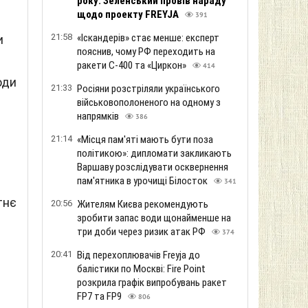
року: Зеленський провів нараду
щодо проекту FREYJA
391
21:58
«Іскандерів» стає менше: експерт
и
пояснив, чому РФ переходить на
ракети С-400 та «Циркон»
414
оди
21:33
Росіяни розстріляли українського
військовополоненого на одному з
напрямків
386
21:14
«Місця пам'яті мають бути поза
політикою»: дипломати закликають
Варшаву розслідувати осквернення
пам'ятника в урочищі Білосток
341
тнє
20:56
Жителям Києва рекомендують
зробити запас води щонайменше на
три доби через ризик атак РФ
374
20:41
Від перехоплювачів Freyja до
балістики по Москві: Fire Point
розкрила графік випробувань ракет
FP7 та FP9
806