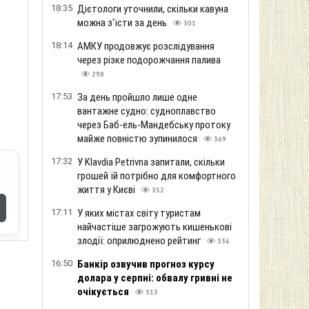
18:35
Дієтологи уточнили, скільки кавуна
можна з'їсти за день
301
18:14
АМКУ продовжує розслідування
через різке подорожчання палива
298
17:53
За день пройшло лише одне
вантажне судно: судноплавство
через Баб-ель-Мандебську протоку
майже повністю зупинилося
369
17:32
У Klavdia Petrivna запитали, скільки
грошей їй потрібно для комфортного
життя у Києві
352
17:11
У яких містах світу туристам
найчастіше загрожують кишенькові
злодії: оприлюднено рейтинг
336
16:50
Банкір озвучив прогноз курсу
долара у серпні: обвалу гривні не
очікується
313