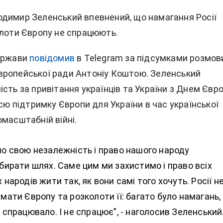
димир Зеленський впевнений, що намагання Росії
олоти Європу не спрацюють.
держави
повідомив
в Telegram за підсумками розмови
ропейської ради Антоніу Коштою. Зеленський
сть за привітання українців та України з Днем Євр
всю підтримку Європи для України в час української
масштабній війні.
о свою незалежність і право нашого народу
бирати шлях. Саме цим ми захистимо і право всіх
народів жити так, як вони самі того хочуть. Росії н
мати Європу та розколоти її: багато було намагань,
 спрацювало. І не спрацює", - наголосив Зеленський