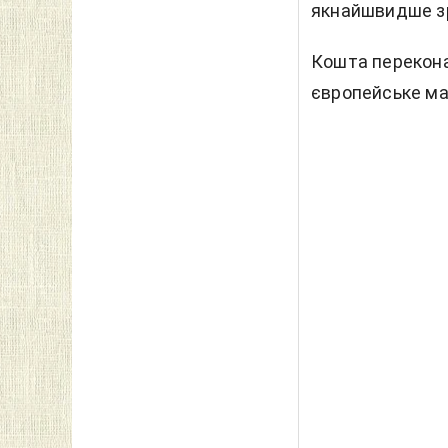
якнайшвидше зр
Кошта перекона
європейське ма