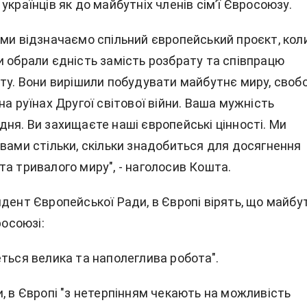
українців як до майбутніх членів сім’ї Євросоюзу.
 ми відзначаємо спільний європейський проєкт, кол
и обрали єдність замість розбрату та співпрацю
кту. Вони вирішили побудувати майбутнє миру, своб
на руїнах Другої світової війни. Ваша мужність
ня. Ви захищаєте наші європейські цінності. Ми
 вами стільки, скільки знадобиться для досягнення
а тривалого миру", - наголосив Кошта.
дент Європейської Ради, в Європі вірять, що майбу
росоюзі:
ться велика та наполеглива робота".
, в Європі "з нетерпінням чекають на можливість