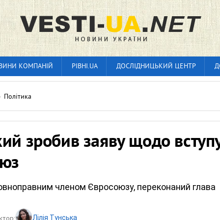
ВИНИ КОМПАНІЙ
РІВНІ.UA
ДОСЛІДНИЦЬКИЙ ЦЕНТР
Д
»
Політика
ий зробив заяву щодо вступ
оюз
повноправним членом Євросоюзу, переконаний глава
Лілія Тунська
ктор: