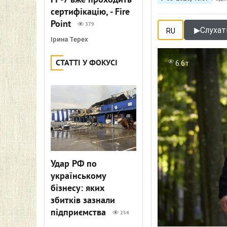
FP-7 вже проходить
сертифікацію, - Fire
Point
379
▶
Слухати
RU
Ірина Терех
СТАТТІ У ФОКУСІ
6.6т
Удар РФ по
українському
бізнесу: яких
збитків зазнали
підприємства
254