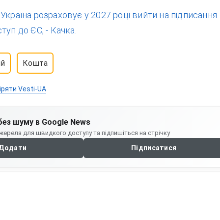
:
Україна розраховує у 2027 році вийти на підписання
туп до ЄС, - Качка.
ий
Кошта
іряти Vesti-UA
без шуму в Google News
жерела для швидкого доступу та підпишіться на стрічку
Додати
Підписатися