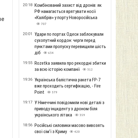
20:18
Комбінований захист від дронів: як
РФ намагається врятувати носії
«Калібрів» у порту Новоросійська
не
707
20:01
Удари по портах Одеси заблокували
сухопутний кордон: черги перед
пунктами пропуску перевищили шість
діб
634
19:55
Rozetka заявила про рекордні збитки
за всю історію компанії
312
19:36
Українська балістична ракета FP-7
вже проходить сертифікацію, - Fire
Point
379
19:17
У Німеччині повідомили нові деталі з
приводу інциденту з дроном біля
українського літака
359
18:56
Російські силовики масово вивозять
свої сім'ї з Криму
420