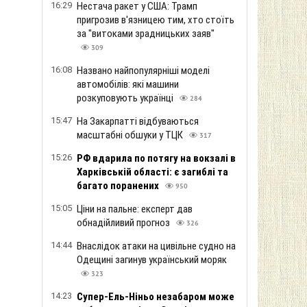
16:29
Нестача ракет у США: Трамп
пригрозив в'язницею тим, хто стоїть
за "витоками зрадницьких заяв"
309
16:08
Названо найпопулярніші моделі
автомобілів: які машини
розкуповують українці
284
15:47
На Закарпатті відбуваються
масштабні обшуки у ТЦК
317
15:26
РФ вдарила по потягу на вокзалі в
Харківській області: є загиблі та
багато поранених
950
15:05
Ціни на пальне: експерт дав
обнадійливий прогноз
326
14:44
Внаслідок атаки на цивільне судно на
Одещині загинув український моряк
323
14:23
Супер-Ель-Ніньо незабаром може