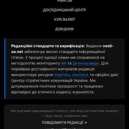
РІВНІ.UA
ДОСЛІДНИЦЬКИЙ ЦЕНТР
КУРС ВАЛЮТ
ДОВІДНИК
Редакційні стандарти та верифікація:
Видання
vesti-
ua.net
забезпечує високі стандарти інформаційної
гігієни. У процесі курації новин ми спираємося на
методологію моніторингу
та
. Для
ІМІ
Детектор медіа
перевірки достовірності матеріалів редакція
використовує ресурси
,
та офіційні дані
StopFake
VoxCheck
Центру стратегічних комунікацій України. Ми
дотримуємося політики прозорості та працюємо
відповідно до етичного кодексу журналіста.
Ми прагнемо максимальної точності, але якщо ви помітили помилку
— будь ласка, повідомте нам:
ПОВІДОМИТИ РЕДАКЦІЇ →