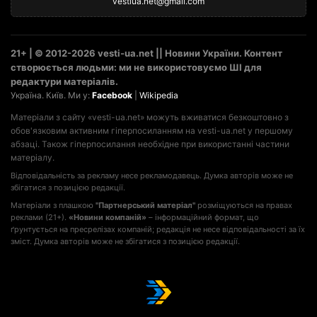
vestiua.net@gmail.com
21+ | © 2012-2026 vesti-ua.net || Новини України. Контент
створюється людьми: ми не використовуємо ШІ для
редактури матеріалів.
Україна. Київ. Ми у:
Facebook
|
Wikipedia
Матеріали з сайту «vesti-ua.net» можуть вживатися безкоштовно з
обов'язковим активним гіперпосиланням на vesti-ua.net у першому
абзаці. Також гіперпосилання необхідне при використанні частини
матеріалу.
Відповідальність за рекламу несе рекламодавець. Думка авторів може не
збігатися з позицією редакції.
Матеріали з плашкою
"Партнерський матеріал"
розміщуються на правах
реклами (21+).
«Новини компаній»
– інформаційний формат, що
ґрунтується на пресрелізах компаній; редакція не несе відповідальності за їх
зміст. Думка авторів може не збігатися з позицією редакції.