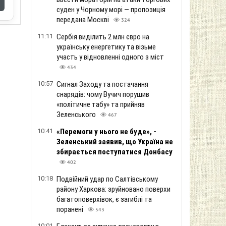
суден у Чорному морі — пропозиція
передана Москві
324
11:11
Сербія виділить 2 млн євро на
українську енергетику та візьме
участь у відновленні одного з міст
434
10:57
Сигнал Заходу та постачання
снарядів: чому Вучич порушив
«політичне табу» та прийняв
Зеленського
467
10:41
«Перемоги у нього не буде», -
Зеленський заявив, що Україна не
збирається поступатися Донбасу
402
10:18
Подвійний удар по Салтівському
району Харкова: зруйновано поверхи
багатоповерхівок, є загиблі та
поранені
543
10:01