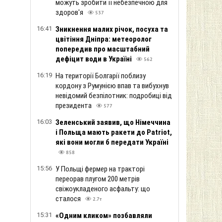
можуть зробити її небезпечною для
здоров'я
537
16:41
Зникнення малих річок, посуха та
цвітіння Дніпра: метеоролог
попередив про масштабний
дефіцит води в Україні
562
16:19
На території Болгарії поблизу
кордону з Румунією впав та вибухнув
невідомий безпілотник: подробиці від
президента
577
16:03
Зеленський заявив, що Німеччина
і Польща мають ракети до Patriot,
які вони могли б передати Україні
858
15:56
У Польщі фермер на тракторі
переорав плугом 200 метрів
свіжоукладеного асфальту: що
сталося
2.7т
15:31
«Одним кликом» позбавляли