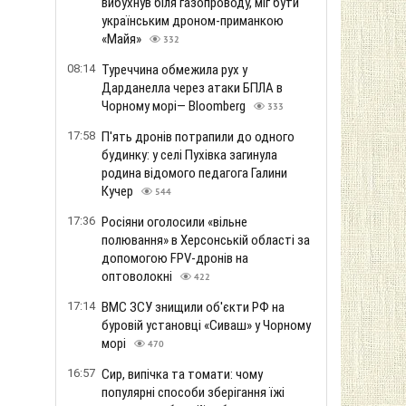
вибухнув біля газопроводу, міг бути
українським дроном-приманкою
«Майя»
332
08:14
Туреччина обмежила рух у
Дарданелла через атаки БПЛА в
Чорному морі— Bloomberg
333
17:58
П'ять дронів потрапили до одного
будинку: у селі Пухівка загинула
родина відомого педагога Галини
Кучер
544
17:36
Росіяни оголосили «вільне
полювання» в Херсонській області за
допомогою FPV-дронів на
оптоволокні
422
17:14
ВМС ЗСУ знищили об'єкти РФ на
буровій установці «Сиваш» у Чорному
морі
470
16:57
Сир, випічка та томати: чому
популярні способи зберігання їжі