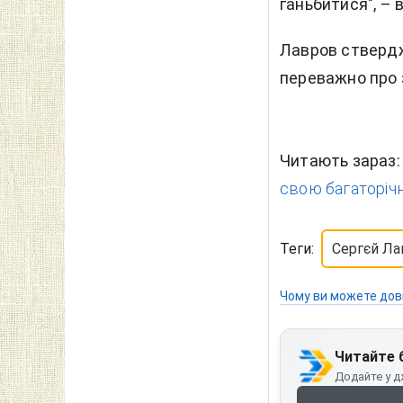
ганьбитися", – 
Лавров ствердж
переважно про з
Читають зараз
свою багаторічн
Теги:
Сергєй Ла
Чому ви можете дов
Читайте 
Додайте у д