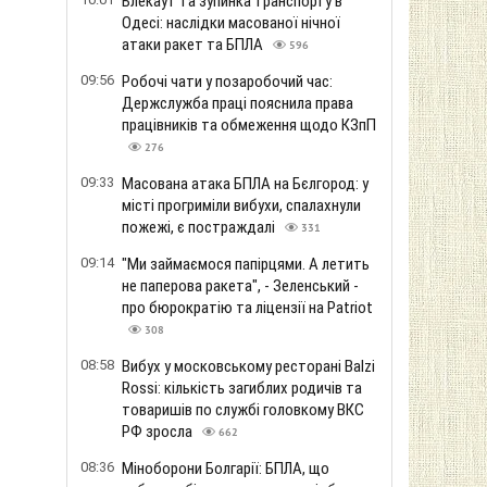
Блекаут та зупинка транспорту в
Одесі: наслідки масованої нічної
атаки ракет та БПЛА
596
09:56
Робочі чати у позаробочий час:
Держслужба праці пояснила права
працівників та обмеження щодо КЗпП
276
09:33
Масована атака БПЛА на Бєлгород: у
місті прогриміли вибухи, спалахнули
пожежі, є постраждалі
331
09:14
"Ми займаємося папірцями. А летить
не паперова ракета", - Зеленський -
про бюрократію та ліцензії на Patriot
308
08:58
Вибух у московському ресторані Balzi
Rossi: кількість загиблих родичів та
товаришів по службі головкому ВКС
РФ зросла
662
08:36
Міноборони Болгарії: БПЛА, що