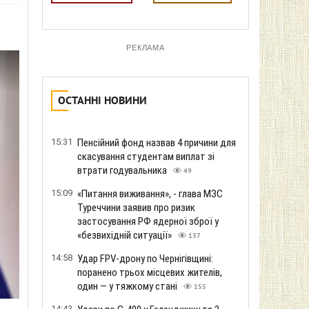
РЕКЛАМА
ОСТАННІ НОВИНИ
15:31
Пенсійний фонд назвав 4 причини для
скасування студентам виплат зі
втрати годувальника
49
15:09
«Питання виживання», - глава МЗС
Туреччини заявив про ризик
застосування РФ ядерної зброї у
«безвихідній ситуації»
137
14:58
Удар FPV-дрону по Чернігівщині:
поранено трьох місцевих жителів,
один — у тяжкому стані
155
14:43