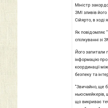
Міністр закорд
ЗМІ зливів йог
Сійярто, в ході
Як повідомляє "
спілкуванні зі З
Його запитали п
інформацію про
координації мі
безпеку та інте
"Звичайно, ще 
ньюсмейкерів, щ
що викриває те