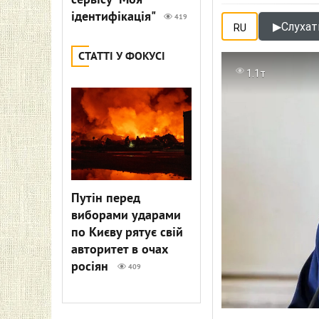
сервісу "Моя
ідентифікація"
419
▶
Слухат
RU
СТАТТІ У ФОКУСІ
1.1т
Путін перед
виборами ударами
по Києву рятує свій
авторитет в очах
росіян
409