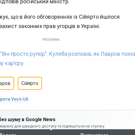
відповів російський міністр.
ує, що в його обговореннях із Сійярто йшлося
ахист законних прав угорців в Україні.
РЕКЛАМА
:
"Він просто рупор": Кулеба розповів, як Лавров пох
у кар’єру.
вров
Сійярто
іряти Vesti-UA
без шуму в Google News
жерела для швидкого доступу та підпишіться на стрічку