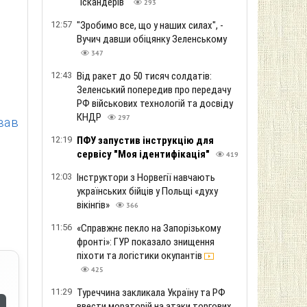
"Іскандерів"
293
12:57
"Зробимо все, що у наших силах", -
Вучич давши обіцянку Зеленському
347
12:43
Від ракет до 50 тисяч солдатів:
Зеленський попередив про передачу
РФ військових технологій та досвіду
КНДР
297
овав
12:19
ПФУ запустив інструкцію для
сервісу "Моя ідентифікація"
419
12:03
Інструктори з Норвегії навчають
українських бійців у Польщі «духу
вікінгів»
366
11:56
«Справжнє пекло на Запорізькому
фронті»: ГУР показало знищення
піхоти та логістики окупантів
425
11:29
Туреччина закликала Україну та РФ
ввести мораторій на атаки торгових