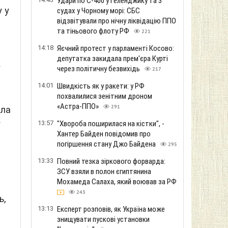
Удари по С-400 у Геленджику та 3
 у
судах у Чорному морі: СБС
відзвітували про нічну ліквідацію ППО
та тіньового флоту РФ
221
14:18
Яєчний протест у парламенті Косово:
депутатка закидала прем'єра Курті
у
через політичну безвихідь
217
14:01
Швидкість як у ракети: у РФ
похвалилися зенітним дроном
«Астра-ППО»
291
ала
13:57
"Хвороба поширилася на кістки", -
ї
Хантер Байден повідомив про
погіршення стану Джо Байдена
295
13:33
Повний тезка зіркового форварда:
ЗСУ взяли в полон єгиптянина
Мохамеда Салаха, який воював за РФ
243
ь,
13:13
Експерт розповів, як Україна може
знищувати пускові установки