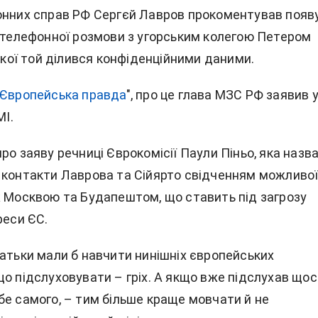
онних справ РФ Сергєй Лавров прокоментував появу
о телефонної розмови з угорським колегою Петером
 якої той ділився конфіденційними даними.
Європейська правда
", про це глава МЗС РФ заявив 
МІ.
ро заяву речниці Єврокомісії Паули Піньо, яка назв
 контакти Лаврова та Сійярто свідченням можливо
ж Москвою та Будапештом, що ставить під загрозу
реси ЄС.
батьки мали б навчити нинішніх європейських
о підслуховувати – гріх. А якщо вже підслухав щос
бе самого, – тим більше краще мовчати й не