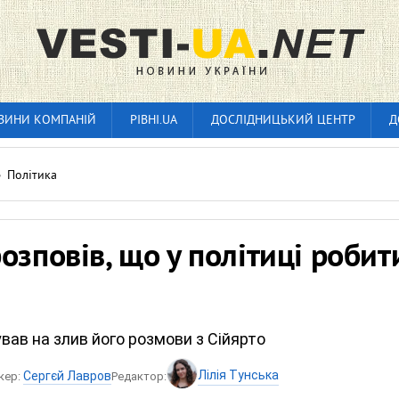
ВИНИ КОМПАНІЙ
РІВНІ.UA
ДОСЛІДНИЦЬКИЙ ЦЕНТР
Д
»
Політика
озповів, що у політиці робит
вав на злив його розмови з Сійярто
Лілія Тунська
Сергєй Лавров
кер:
Редактор: