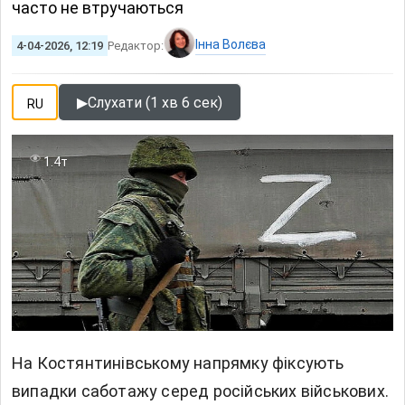
часто не втручаються
Інна Волєва
4-04-2026, 12:19
Редактор:
▶
Слухати (1 хв 6 сек)
RU
1.4т
На Костянтинівському напрямку фіксують
випадки саботажу серед російських військових.