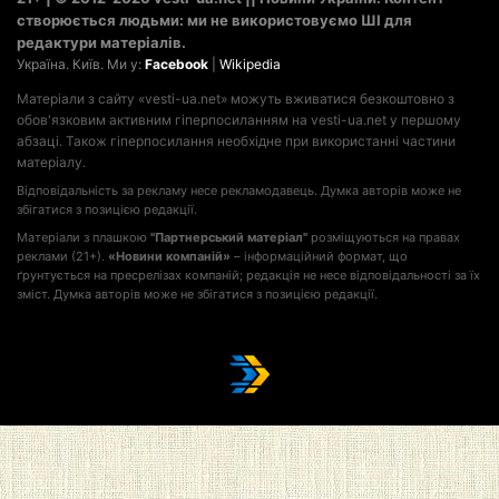
створюється людьми: ми не використовуємо ШІ для
редактури матеріалів.
Україна. Київ. Ми у:
Facebook
|
Wikipedia
Матеріали з сайту «vesti-ua.net» можуть вживатися безкоштовно з
обов'язковим активним гіперпосиланням на vesti-ua.net у першому
абзаці. Також гіперпосилання необхідне при використанні частини
матеріалу.
Відповідальність за рекламу несе рекламодавець. Думка авторів може не
збігатися з позицією редакції.
Матеріали з плашкою
"Партнерський матеріал"
розміщуються на правах
реклами (21+).
«Новини компаній»
– інформаційний формат, що
ґрунтується на пресрелізах компаній; редакція не несе відповідальності за їх
зміст. Думка авторів може не збігатися з позицією редакції.