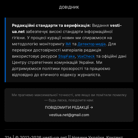
ДОВІДНИК
Редакційні стандарти та верифікація:
Видання
vesti-
ua.net
забезпечує високі стандарти інформаційної
гігієни. У процесі курації новин ми спираємося на
методологію моніторингу
та
. Для
ІМІ
Детектор медіа
перевірки достовірності матеріалів редакція
використовує ресурси
,
та офіційні дані
StopFake
VoxCheck
Центру стратегічних комунікацій України. Ми
дотримуємося політики прозорості та працюємо
відповідно до етичного кодексу журналіста.
Ми прагнемо максимальної точності, але якщо ви помітили помилку
— будь ласка, повідомте нам:
ПОВІДОМИТИ РЕДАКЦІЇ →
vestiua.net@gmail.com
21+ | © 2012-2026 vesti-ua.net || Новини України. Контент