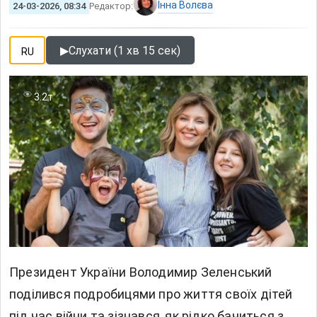
Інна Волєва
24-03-2026, 08:34
Редактор:
▶
Слухати (1 хв 15 сек)
RU
3.2т
Президент України Володимир Зеленський
поділився подробицями про життя своїх дітей
під час війни та зізнався, як рідко бачиться з