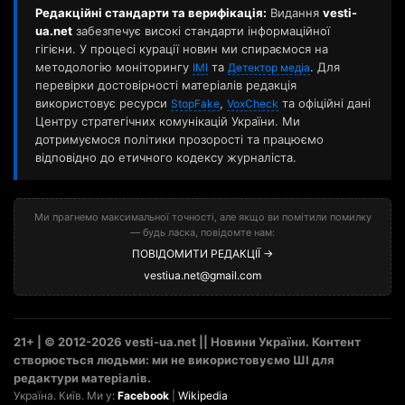
Редакційні стандарти та верифікація:
Видання
vesti-
ua.net
забезпечує високі стандарти інформаційної
гігієни. У процесі курації новин ми спираємося на
методологію моніторингу
та
. Для
ІМІ
Детектор медіа
перевірки достовірності матеріалів редакція
використовує ресурси
,
та офіційні дані
StopFake
VoxCheck
Центру стратегічних комунікацій України. Ми
дотримуємося політики прозорості та працюємо
відповідно до етичного кодексу журналіста.
Ми прагнемо максимальної точності, але якщо ви помітили помилку
— будь ласка, повідомте нам:
ПОВІДОМИТИ РЕДАКЦІЇ →
vestiua.net@gmail.com
21+ | © 2012-2026 vesti-ua.net || Новини України. Контент
створюється людьми: ми не використовуємо ШІ для
редактури матеріалів.
Україна. Київ. Ми у:
Facebook
|
Wikipedia