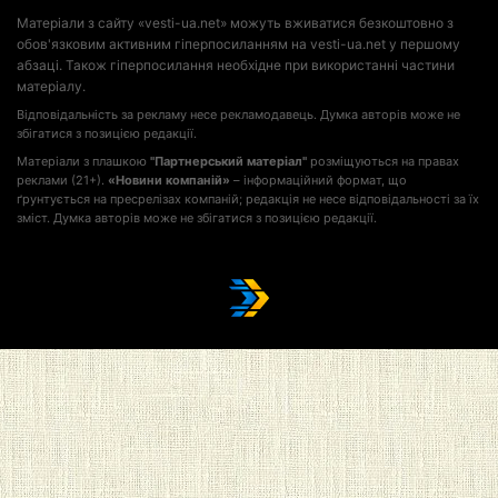
Матеріали з сайту «vesti-ua.net» можуть вживатися безкоштовно з
обов'язковим активним гіперпосиланням на vesti-ua.net у першому
абзаці. Також гіперпосилання необхідне при використанні частини
матеріалу.
Відповідальність за рекламу несе рекламодавець. Думка авторів може не
збігатися з позицією редакції.
Матеріали з плашкою
"Партнерський матеріал"
розміщуються на правах
реклами (21+).
«Новини компаній»
– інформаційний формат, що
ґрунтується на пресрелізах компаній; редакція не несе відповідальності за їх
зміст. Думка авторів може не збігатися з позицією редакції.