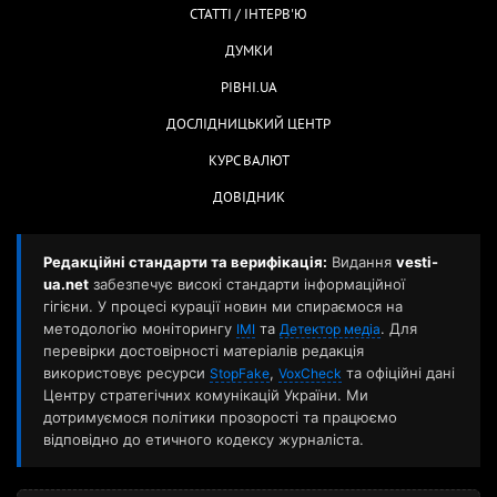
СТАТТІ / ІНТЕРВ'Ю
ДУМКИ
РІВНІ.UA
ДОСЛІДНИЦЬКИЙ ЦЕНТР
КУРС ВАЛЮТ
ДОВІДНИК
Редакційні стандарти та верифікація:
Видання
vesti-
ua.net
забезпечує високі стандарти інформаційної
гігієни. У процесі курації новин ми спираємося на
методологію моніторингу
та
. Для
ІМІ
Детектор медіа
перевірки достовірності матеріалів редакція
використовує ресурси
,
та офіційні дані
StopFake
VoxCheck
Центру стратегічних комунікацій України. Ми
дотримуємося політики прозорості та працюємо
відповідно до етичного кодексу журналіста.