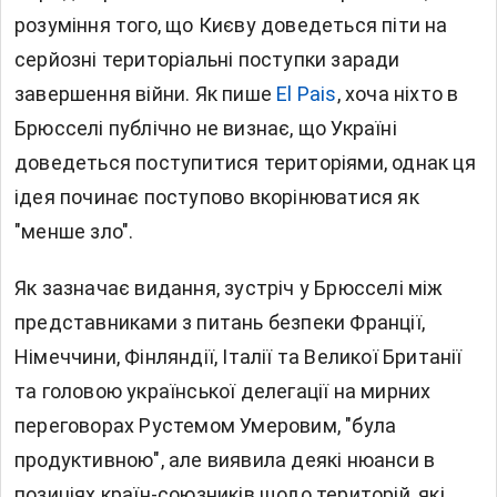
розуміння того, що Києву доведеться піти на
серйозні територіальні поступки заради
завершення війни. Як пише
El Pais
, хоча ніхто в
Брюсселі публічно не визнає, що Україні
доведеться поступитися територіями, однак ця
ідея починає поступово вкорінюватися як
"менше зло".
Як зазначає видання, зустріч у Брюсселі між
представниками з питань безпеки Франції,
Німеччини, Фінляндії, Італії та Великої Британії
та головою української делегації на мирних
переговорах Рустемом Умеровим, "була
продуктивною", але виявила деякі нюанси в
позиціях країн-союзників щодо територій, які