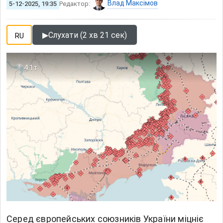
Влад Максімов
5-12-2025, 19:35
Редактор:
▶
Слухати (2 хв 21 сек)
RU
4.1т
Серед
європейських союзників України
міцніє