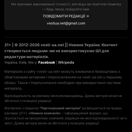
Ми прагнемо максимальної точності, але якщо ви помітили помилку
— будь ласка, повідомте нам:
ПОВІДОМИТИ РЕДАКЦІЇ →
vestiua.net@gmail.com
21+ | © 2012-2026 vesti-ua.net || Новини України. Контент
створюється людьми: ми не використовуємо ШІ для
редактури матеріалів.
Україна. Київ. Ми у:
Facebook
|
Wikipedia
Матеріали з сайту «vesti-ua.net» можуть вживатися безкоштовно з
обов'язковим активним гіперпосиланням на vesti-ua.net у першому
абзаці. Також гіперпосилання необхідне при використанні частини
матеріалу.
Відповідальність за рекламу несе рекламодавець. Думка авторів може не
збігатися з позицією редакції.
Матеріали з плашкою
"Партнерський матеріал"
розміщуються на правах
реклами (21+).
«Новини компаній»
– інформаційний формат, що
ґрунтується на пресрелізах компаній; редакція не несе відповідальності за їх
зміст. Думка авторів може не збігатися з позицією редакції.