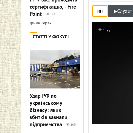
FP-7 вже проходить
сертифікацію, - Fire
▶
Слухат
RU
Point
398
Ірина Терех
1.7т
СТАТТІ У ФОКУСІ
Удар РФ по
українському
бізнесу: яких
збитків зазнали
підприємства
260