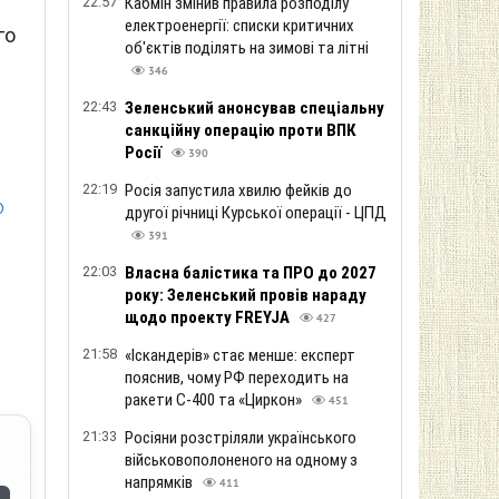
22:57
Кабмін змінив правила розподілу
електроенергії: списки критичних
го
об'єктів поділять на зимові та літні
346
22:43
Зеленський анонсував спеціальну
санкційну операцію проти ВПК
Росії
390
22:19
Росія запустила хвилю фейків до
о
другої річниці Курської операції - ЦПД
391
22:03
Власна балістика та ПРО до 2027
року: Зеленський провів нараду
щодо проекту FREYJA
427
21:58
«Іскандерів» стає менше: експерт
пояснив, чому РФ переходить на
ракети С-400 та «Циркон»
451
21:33
Росіяни розстріляли українського
військовополоненого на одному з
напрямків
411