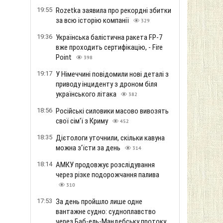
19:55
Rozetka заявила про рекордні збитки
за всю історію компанії
329
19:36
Українська балістична ракета FP-7
вже проходить сертифікацію, - Fire
Point
398
19:17
У Німеччині повідомили нові деталі з
приводу інциденту з дроном біля
українського літака
382
18:56
Російські силовики масово вивозять
свої сім'ї з Криму
452
18:35
Дієтологи уточнили, скільки кавуна
можна з'їсти за день
314
18:14
АМКУ продовжує розслідування
через різке подорожчання палива
310
17:53
За день пройшло лише одне
вантажне судно: судноплавство
через Баб-ель-Мандебську протоку