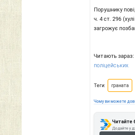
Порушнику пові
ч. 4 ст. 296 (х
загрожує позбав
Читають зараз
поліцейських.
Теги:
граната
Чому ви можете дов
Читайте 
Додайте у д