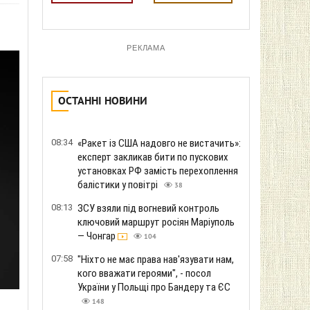
РЕКЛАМА
ОСТАННІ НОВИНИ
08:34
«Ракет із США надовго не вистачить»:
експерт закликав бити по пускових
установках РФ замість перехоплення
балістики у повітрі
38
08:13
ЗСУ взяли під вогневий контроль
ключовий маршрут росіян Маріуполь
— Чонгар
104
07:58
"Ніхто не має права нав'язувати нам,
кого вважати героями", - посол
України у Польщі про Бандеру та ЄС
148