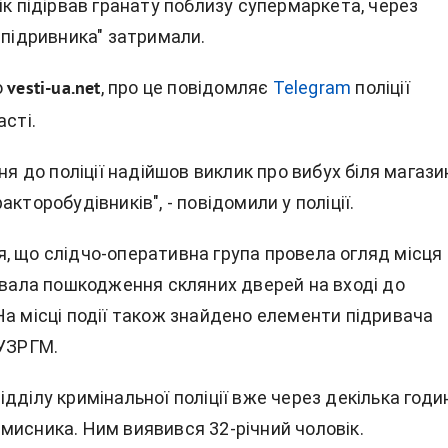
ік підірвав гранату поблизу супермаркета, через
"підривника" затримали.
о
, п
ро це повідомляє
Telegram
поліції
vesti-ua.net
асті.
тня до поліції надійшов виклик про вибух біля магази
акторобудівників", - повідомили у поліції.
, що слідчо-оперативна група провела огляд місця
сувала пошкодження скляних дверей на вході до
На місці події також знайдено елементи підривача
 УЗРГМ.
дділу кримінальної поліції вже через декілька годи
мисника. Ним виявився 32-річний чоловік.