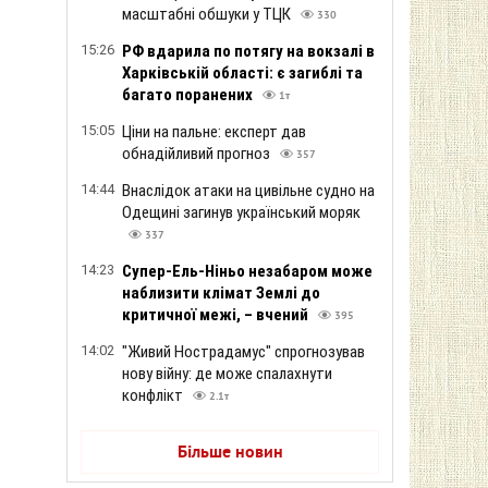
масштабні обшуки у ТЦК
330
15:26
РФ вдарила по потягу на вокзалі в
Харківській області: є загиблі та
багато поранених
1т
15:05
Ціни на пальне: експерт дав
обнадійливий прогноз
357
14:44
Внаслідок атаки на цивільне судно на
Одещині загинув український моряк
337
14:23
Супер-Ель-Ніньо незабаром може
наблизити клімат Землі до
критичної межі, – вчений
395
14:02
"Живий Нострадамус" спрогнозував
нову війну: де може спалахнути
конфлікт
2.1т
Більше новин