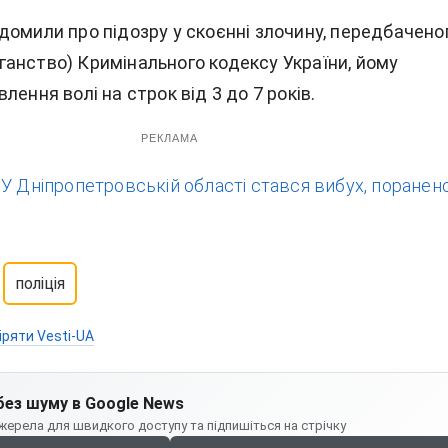
домили про підозру у скоєнні злочину, передбачено
уліганство) Кримінального кодексу України, йому
лення волі на строк від 3 до 7 років.
РЕКЛАМА
:
У Дніпропетровській області стався вибух, поранен
поліція
іряти Vesti-UA
без шуму в Google News
жерела для швидкого доступу та підпишіться на стрічку