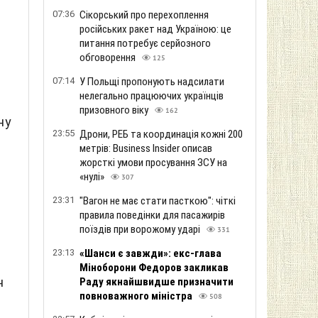
07:36
Сікорський про перехоплення
російських ракет над Україною: це
питання потребує серйозного
обговорення
125
07:14
У Польщі пропонують надсилати
нелегально працюючих українців
призовного віку
162
ну
23:55
Дрони, РЕБ та координація кожні 200
метрів: Business Insider описав
жорсткі умови просування ЗСУ на
«нулі»
307
23:31
"Вагон не має стати пасткою": чіткі
правила поведінки для пасажирів
поїздів при ворожому ударі
331
23:13
«Шанси є завжди»: екс-глава
Міноборони Федоров закликав
н
Раду якнайшвидше призначити
повноважного міністра
508