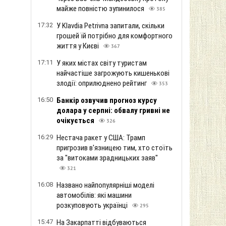
майже повністю зупинилося
385
17:32
У Klavdia Petrivna запитали, скільки
грошей їй потрібно для комфортного
життя у Києві
367
17:11
У яких містах світу туристам
найчастіше загрожують кишенькові
злодії: оприлюднено рейтинг
353
16:50
Банкір озвучив прогноз курсу
долара у серпні: обвалу гривні не
очікується
326
16:29
Нестача ракет у США: Трамп
пригрозив в'язницею тим, хто стоїть
за "витоками зрадницьких заяв"
321
16:08
Названо найпопулярніші моделі
автомобілів: які машини
розкуповують українці
295
15:47
На Закарпатті відбуваються