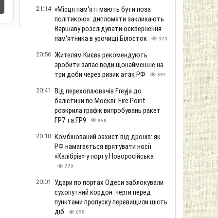
21:14
«Місця пам'яті мають бути поза
політикою»: дипломати закликають
Варшаву розслідувати осквернення
пам'ятника в урочищі Білосток
373
20:56
Жителям Києва рекомендують
зробити запас води щонайменше на
три доби через ризик атак РФ
397
20:41
Від перехоплювачів Freyja до
балістики по Москві: Fire Point
розкрила графік випробувань ракет
FP7 та FP9
858
20:18
Комбінований захист від дронів: як
РФ намагається врятувати носії
«Калібрів» у порту Новоросійська
779
20:01
Удари по портах Одеси заблокували
сухопутний кордон: черги перед
пунктами пропуску перевищили шість
діб
690