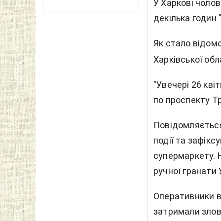
У Харкові чолов
декілька годин 
Як стало відом
Харківської обл
"Увечері 26 кві
по проспекту Тр
Повідомляється
події та зафік
супермаркету. 
ручної гранати
Оперативники ві
затримали злов