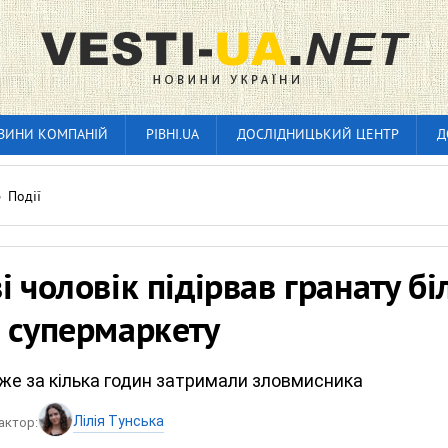
ВИНИ КОМПАНІЙ
РІВНІ.UA
ДОСЛІДНИЦЬКИЙ ЦЕНТР
Д
»
Події
і чоловік підірвав гранату бі
 супермаркету
же за кілька годин затримали зловмисника
Лілія Тунська
актор: