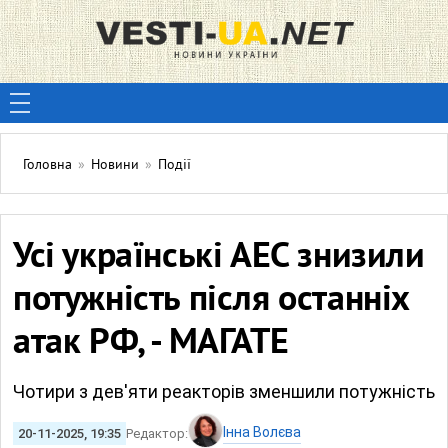
Головна
»
Новини
»
Події
Усі українські АЕС знизили
потужність після останніх
атак РФ, - МАГАТЕ
Чотири з дев'яти реакторів зменшили потужність
Інна Волєва
20-11-2025, 19:35
Редактор: