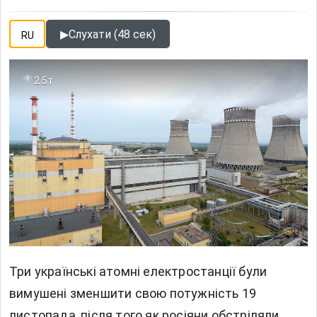
▶
Слухати (48 сек)
RU
2.5т
Три українські атомні електростанції були
вимушені зменшити свою потужність 19
листопада, після того як росіяни обстріляли