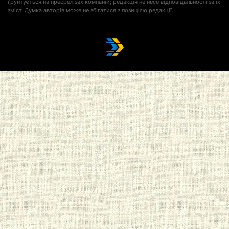
ґрунтується на пресрелізах компаній; редакція не несе відповідальності за їх
зміст. Думка авторів може не збігатися з позицією редакції.