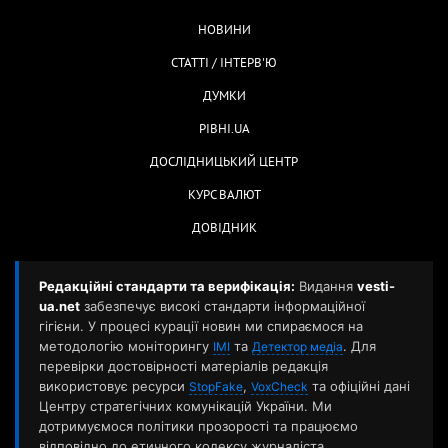
НОВИНИ
СТАТТІ / ІНТЕРВ'Ю
ДУМКИ
РІВНІ.UA
ДОСЛІДНИЦЬКИЙ ЦЕНТР
КУРС ВАЛЮТ
ДОВІДНИК
Редакційні стандарти та верифікація:
Видання
vesti-
ua.net
забезпечує високі стандарти інформаційної
гігієни. У процесі курації новин ми спираємося на
методологію моніторингу
та
. Для
ІМІ
Детектор медіа
перевірки достовірності матеріалів редакція
використовує ресурси
,
та офіційні дані
StopFake
VoxCheck
Центру стратегічних комунікацій України. Ми
дотримуємося політики прозорості та працюємо
відповідно до етичного кодексу журналіста.