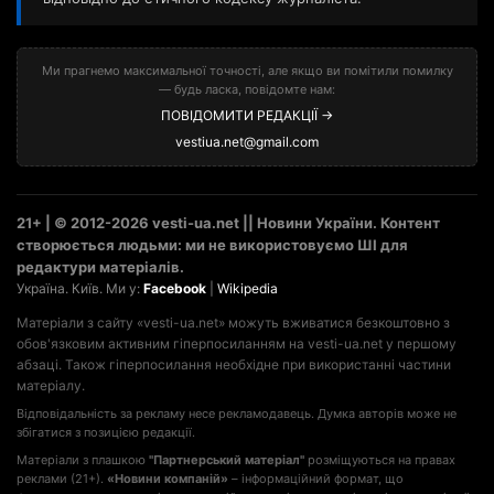
Ми прагнемо максимальної точності, але якщо ви помітили помилку
— будь ласка, повідомте нам:
ПОВІДОМИТИ РЕДАКЦІЇ →
vestiua.net@gmail.com
21+ | © 2012-2026 vesti-ua.net || Новини України. Контент
створюється людьми: ми не використовуємо ШІ для
редактури матеріалів.
Україна. Київ. Ми у:
Facebook
|
Wikipedia
Матеріали з сайту «vesti-ua.net» можуть вживатися безкоштовно з
обов'язковим активним гіперпосиланням на vesti-ua.net у першому
абзаці. Також гіперпосилання необхідне при використанні частини
матеріалу.
Відповідальність за рекламу несе рекламодавець. Думка авторів може не
збігатися з позицією редакції.
Матеріали з плашкою
"Партнерський матеріал"
розміщуються на правах
реклами (21+).
«Новини компаній»
– інформаційний формат, що