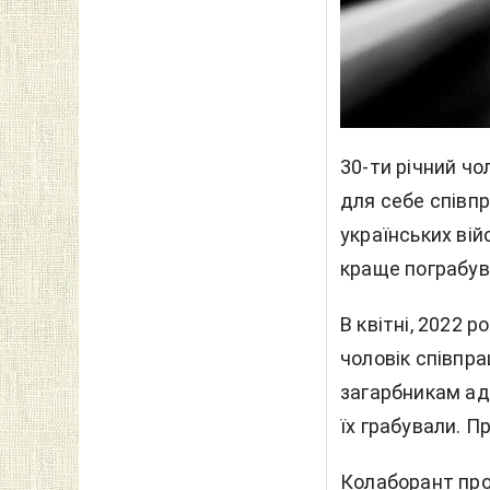
30-ти річний чол
для себе співпр
українських вій
краще пограбув
В квітні, 2022 
чоловік співпр
загарбникам ад
їх грабували. П
Колаборант про