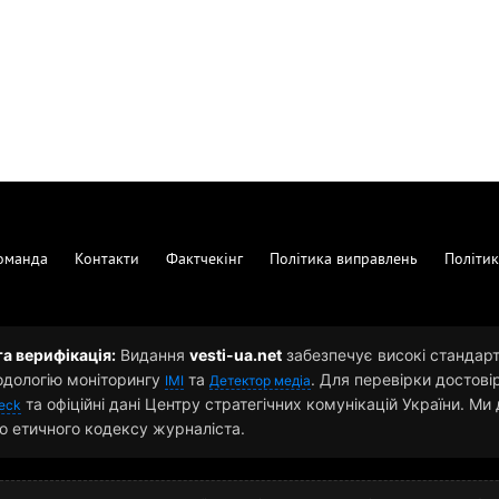
оманда
Контакти
Фактчекінг
Політика виправлень
Політик
та верифікація:
Видання
vesti-ua.net
забезпечує високі стандарти
одологію моніторингу
та
. Для перевірки достові
ІМІ
Детектор медіа
та офіційні дані Центру стратегічних комунікацій України. М
eck
о етичного кодексу журналіста.