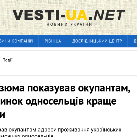
ВИНИ КОМПАНІЙ
РІВНІ.UA
ДОСЛІДНИЦЬКИЙ ЦЕНТР
Д
»
Події
зюма показував окупантам,
динок односельців краще
ти
вав окупантам адреси проживання українських
заможних односельців