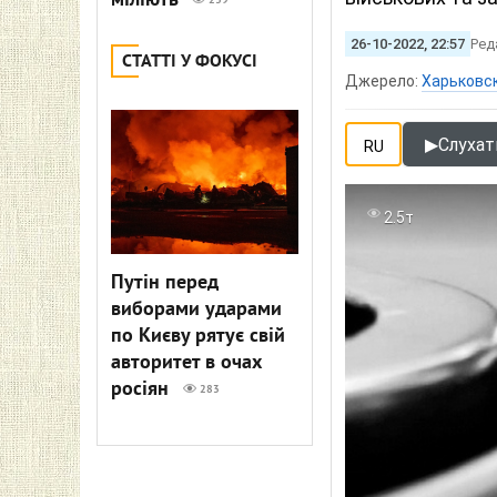
міліють
239
26-10-2022, 22:57
Ред
СТАТТІ У ФОКУСІ
Джерело:
Харьковс
▶
Слухати
RU
2.5т
Путін перед
виборами ударами
по Києву рятує свій
авторитет в очах
росіян
283