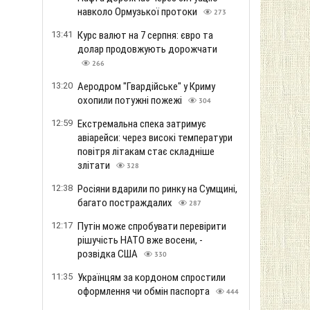
навколо Ормузької протоки
273
13:41
Курс валют на 7 серпня: євро та
долар продовжують дорожчати
266
13:20
Аеродром "Гвардійське" у Криму
охопили потужні пожежі
304
12:59
Екстремальна спека затримує
авіарейси: через високі температури
повітря літакам стає складніше
злітати
328
12:38
Росіяни вдарили по ринку на Сумщині,
багато постраждалих
287
12:17
Путін може спробувати перевірити
рішучість НАТО вже восени, -
розвідка США
330
11:35
Українцям за кордоном спростили
оформлення чи обмін паспорта
444