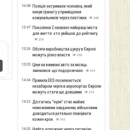
16:08
Поліція затримала чоловіка, який
кинув гранату у приміщення
комунальників через платіжки
248
15:47
Покоління Z назвало найкращі міста
для життя: хто увійшов до рейтингу
253
15:26
Обсяги виробництва цукру в Європі
можуть різко впасти
258
15:05
Ціни на вживані авто за місяць
змінилися: що подорожчало
274
14:44
Правила EES посилюються:
незабаром черги в аеропортах Європи
можуть стати ще довшими
274
14:23
Дістатись "нуля" стає майже
неможливим завданням, військовим
доводиться ретельно планувати
кожен крок
332
14:02
Нафта дорожчає через ситуацію