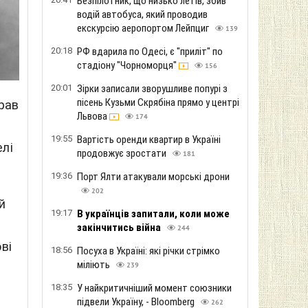
Безпілотник, що низько летів, збив
водій автобуса, який проводив
екскурсію аеропортом Лейпциг
139
20:18
РФ вдарила по Одесі, є "приліт" по
стадіону "Чорноморця"
156
20:01
Зірки записали зворушливе попурі з
пісень Кузьми Скрябіна прямо у центрі
брав
Львова
174
19:55
Вартість оренди квартир в Україні
елі
продовжує зростати
181
19:36
Порт Ялти атакували морські дрони
202
й
19:17
В українців запитали, коли може
закінчитись війна
244
ві
18:56
Посуха в Україні: які річки стрімко
міліють
239
18:35
У найкритичніший момент союзники
підвели Україну, - Bloomberg
262