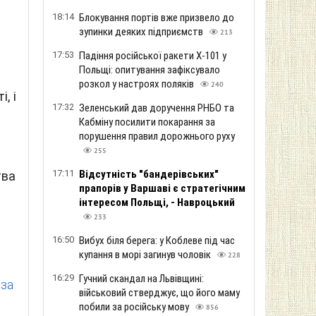
18:14
Блокування портів вже призвело до
зупинки деяких підприємств
213
17:53
Падіння російської ракети Х-101 у
Польщі: опитування зафіксувало
розкол у настроях поляків
240
, і
17:32
Зеленський дав доручення РНБО та
Кабміну посилити покарання за
порушення правил дорожнього руху
255
17:11
Відсутність "бандерівських"
тва
прапорів у Варшаві є стратегічним
інтересом Польщі, - Навроцький
233
16:50
Вибух біля берега: у Коблеве під час
купання в морі загинув чоловік
228
16:29
Гучний скандал на Львівщині:
 за
військовий стверджує, що його маму
побили за російську мову
856