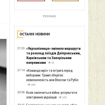
РЕКЛАМА
ОСТАННІ НОВИНИ
21:33
«Укрзалізниця» змінила маршрути
та розклад поїздів Дніпровським,
Харківським та Запорізьким
напрямками
51
21:14
«Команда мрії» та інтрига перед
виборами: Трамп зберігає
невизначеність між Венсом та Рубіо
103
20:56
Коли закінчиться війна: результати
опитування українців
133
20:41