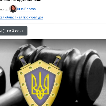
Інна Волєва
актор:
кая областная прокуратура
 (1 хв 3 сек)