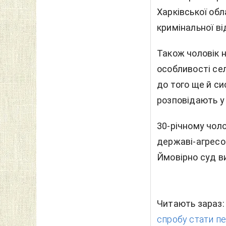
Харківської обл
кримінальної ві
Також чоловік 
особливості сел
до того ще й с
розповідають у 
30-річному чол
державі-агресор
Ймовірно суд ви
Читають зараз
спробу стати пе