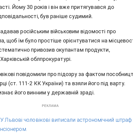
асті. Йому 30 років і він вже притягувався до
дповідальності, був раніше судимий.
надавав російським військовим відомості про
а, щоб їм було простіше орієнтуватися на місцевості
истематично привозив окупантам продукти,
Харківській облпрокуратурі.
овікові повідомили про підозру за фактом пособниц
ці (ст. 111-2 КК України) та взяли його під варту.
знає його винним у державній зраді.
РЕКЛАМА
:
У Львові чоловікові виписали астрономічний штраф
нсіонером.