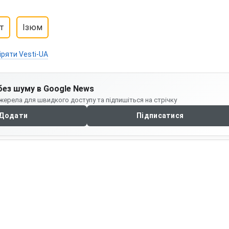
т
Ізюм
іряти Vesti-UA
без шуму в Google News
жерела для швидкого доступу та підпишіться на стрічку
Додати
Підписатися