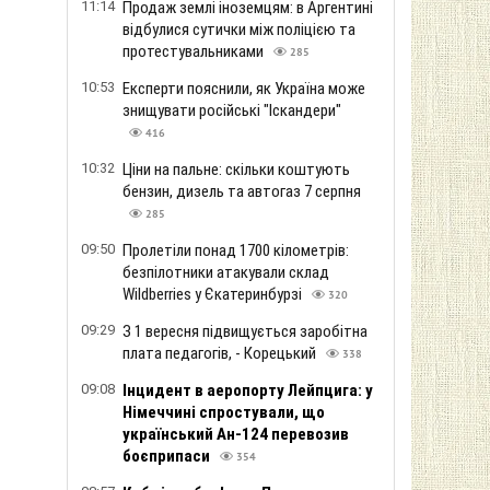
11:14
Продаж землі іноземцям: в Аргентині
відбулися сутички між поліцією та
протестувальниками
285
10:53
Експерти пояснили, як Україна може
знищувати російські "Іскандери"
416
10:32
Ціни на пальне: скільки коштують
бензин, дизель та автогаз 7 серпня
285
09:50
Пролетіли понад 1700 кілометрів:
безпілотники атакували склад
Wildberries у Єкатеринбурзі
320
09:29
З 1 вересня підвищується заробітна
плата педагогів, - Корецький
338
09:08
Інцидент в аеропорту Лейпцига: у
Німеччині спростували, що
український Ан-124 перевозив
боєприпаси
354