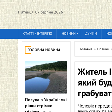
П'ятниця, 07 серпня 2026
СТАТТІ / ІНТЕРВ'Ю
НОВИНИ
ДУМКИ
НО
Головна
»
Новини
ГОЛОВНА НОВИНА
Житель І
який бу
грабува
Посуха в Україні: які
річки стрімко
Чоловік переда
військових та 