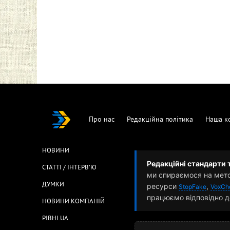
Про нас
Редакційна політика
Наша к
НОВИНИ
Редакційні стандарти 
СТАТТІ / ІНТЕРВ'Ю
ми спираємося на мет
ДУМКИ
ресурси
,
StopFake
VoxCh
працюємо відповідно д
НОВИНИ КОМПАНІЙ
РІВНІ.UA