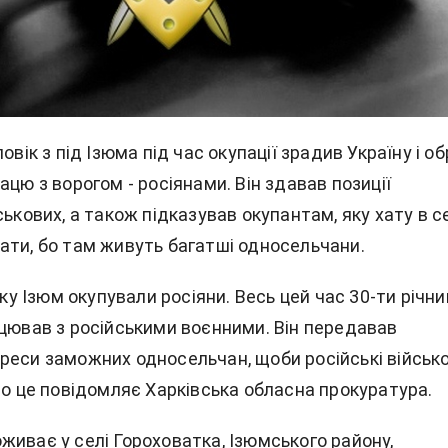
овік з під Ізюма під час окупації зрадив Україну і о
ацю з ворогом - росіянами. Він здавав позиції
ськових, а також підказував окупантам, яку хату в с
ати, бо там живуть багатші односельчани.
року Ізюм окупували росіяни. Весь цей час 30-ти річни
ацював з російськими воєнними. Він передавав
реси заможних односельчан, щоби російські військо
ро це повідомляє Харківська обласна прокуратура.
живає у селі Гороховатка, Ізюмського району,