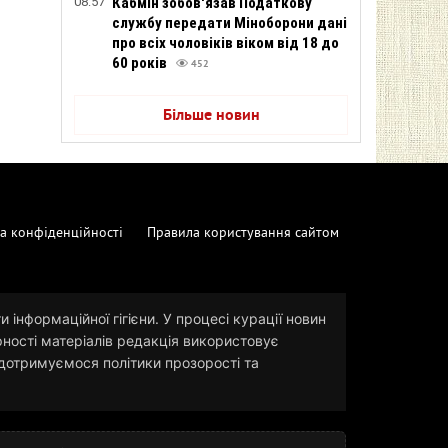
08:57
Кабмін зобов'язав Податкову
службу передати Міноборони дані
про всіх чоловіків віком від 18 до
60 років
452
Більше новин
а конфіденційності
Правила користування сайтом
 інформаційної гігієни. У процесі курації новин
рності матеріалів редакція використовує
и дотримуємося політики прозорості та