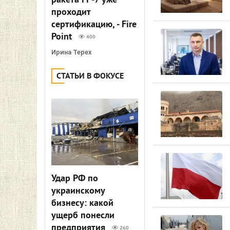
ракета FP-7 уже
проходит
сертификацию, - Fire
Point
400
Ирина Терех
СТАТЬИ В ФОКУСЕ
Удар РФ по
украинскому
бизнесу: какой
ущерб понесли
предприятия
260