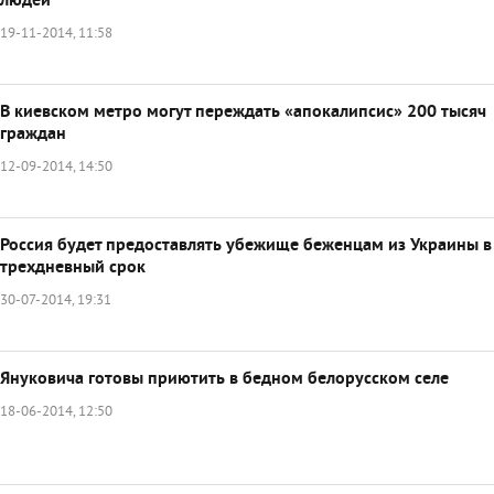
людей
19-11-2014, 11:58
В киевском метро могут переждать «апокалипсис» 200 тысяч
граждан
12-09-2014, 14:50
Россия будет предоставлять убежище беженцам из Украины в
трехдневный срок
30-07-2014, 19:31
Януковича готовы приютить в бедном белорусском селе
18-06-2014, 12:50