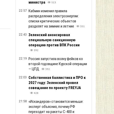
министра
513
22:57
Кабмин изменил правила
распределения электроэнергии:
списки критических объектов
разделят на зимние и летние
351
22:43
Зеленский анонсировал
специальную санкционную
операцию против ВПК России
392
22:19
Россия запустила волну фейков ко
второй годовщине Курской операции
— ЦПД
392
22:03
Собственная баллистика и ПРО к
2027 году: Зеленский провел
совещание по проекту FREYJA
428
21:58
«Искандеров» становится меньше:
эксперт объяснил, почему РФ
переходит на ракеты С-400 и