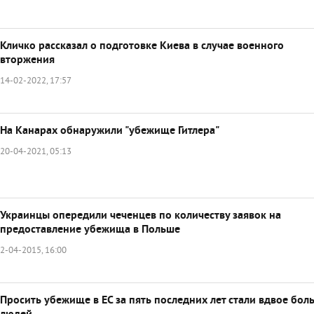
Кличко рассказал о подготовке Киева в случае военного
вторжения
14-02-2022, 17:57
На Канарах обнаружили "убежище Гитлера"
20-04-2021, 05:13
Украинцы опередили чеченцев по количеству заявок на
предоставление убежища в Польше
2-04-2015, 16:00
Просить убежище в ЕС за пять последних лет стали вдвое бол