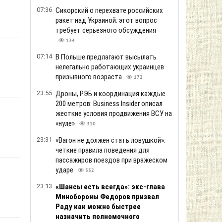
07:36
Сикорский о перехвате российских
ракет над Украиной: этот вопрос
требует серьезного обсуждения
134
07:14
В Польше предлагают высылать
нелегально работающих украинцев
призывного возраста
172
23:55
Дроны, РЭБ и координация каждые
200 метров: Business Insider описал
жесткие условия продвижения ВСУ на
«нуле»
310
23:31
«Вагон не должен стать ловушкой»:
четкие правила поведения для
пассажиров поездов при вражеском
ударе
332
23:13
«Шансы есть всегда»: экс-глава
Минобороны Федоров призвал
Раду как можно быстрее
назначить полномочного