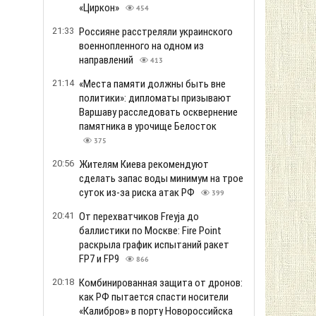
«Циркон»
454
21:33
Россияне расстреляли украинского
военнопленного на одном из
направлений
413
21:14
«Места памяти должны быть вне
политики»: дипломаты призывают
Варшаву расследовать осквернение
памятника в урочище Белосток
375
20:56
Жителям Киева рекомендуют
сделать запас воды минимум на трое
суток из-за риска атак РФ
399
20:41
От перехватчиков Freyja до
баллистики по Москве: Fire Point
раскрыла график испытаний ракет
FP7 и FP9
866
20:18
Комбинированная защита от дронов:
как РФ пытается спасти носители
«Калибров» в порту Новороссийска