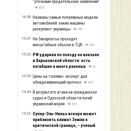
"утечками предательских заявлений"
322
16:08
Названы самые популярные модели
автомобилей: какие машины
раскупают украинцы
295
15:47
На Закарпатье проходят
масштабные обыски в ТЦК
331
15:26
РФ ударила по поезду на вокзале
в Харьковской области: есть
погибшие и много раненых
1т
15:05
Цены на топливо: эксперт дал
обнадеживающий прогноз
357
14:44
В результате атаки на гражданское
судно в Одесской области погиб
украинский моряк
337
14:23
Супер-Эль-Ниньо вскоре может
приблизить климат Земли к
критической границе, – ученый