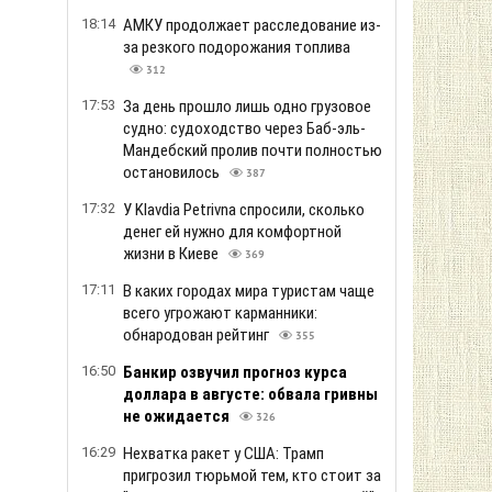
18:14
АМКУ продолжает расследование из-
за резкого подорожания топлива
312
17:53
За день прошло лишь одно грузовое
судно: судоходство через Баб-эль-
Мандебский пролив почти полностью
остановилось
387
17:32
У Klavdia Petrivna спросили, сколько
денег ей нужно для комфортной
жизни в Киеве
369
17:11
В каких городах мира туристам чаще
всего угрожают карманники:
обнародован рейтинг
355
16:50
Банкир озвучил прогноз курса
доллара в августе: обвала гривны
не ожидается
326
16:29
Нехватка ракет у США: Трамп
пригрозил тюрьмой тем, кто стоит за