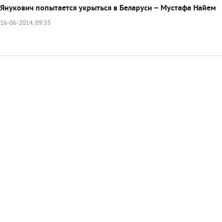
Янукович попытается укрыться в Беларуси – Мустафа Найем
16-06-2014, 09:33