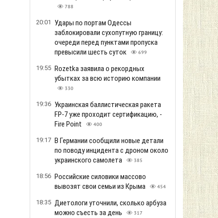
788
20:01
Удары по портам Одессы
заблокировали сухопутную границу:
очереди перед пунктами пропуска
превысили шесть суток
699
19:55
Rozetka заявила о рекордных
убытках за всю историю компании
330
19:36
Украинская баллистическая ракета
FP-7 уже проходит сертификацию, -
Fire Point
400
19:17
В Германии сообщили новые детали
по поводу инцидента с дроном около
украинского самолета
385
18:56
Российские силовики массово
вывозят свои семьи из Крыма
454
18:35
Диетологи уточнили, сколько арбуза
можно съесть за день
317