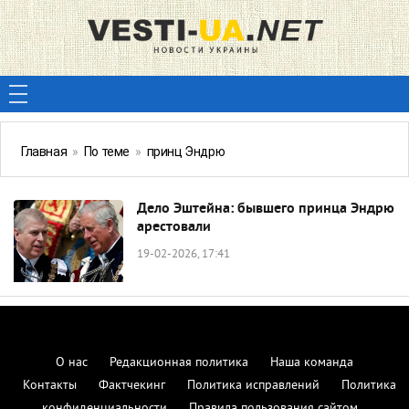
Главная
»
По теме
»
принц Эндрю
Дело Эштейна: бывшего принца Эндрю
арестовали
19-02-2026, 17:41
О нас
Редакционная политика
Наша команда
Контакты
Фактчекинг
Политика исправлений
Политика
конфиденциальности
Правила пользования сайтом