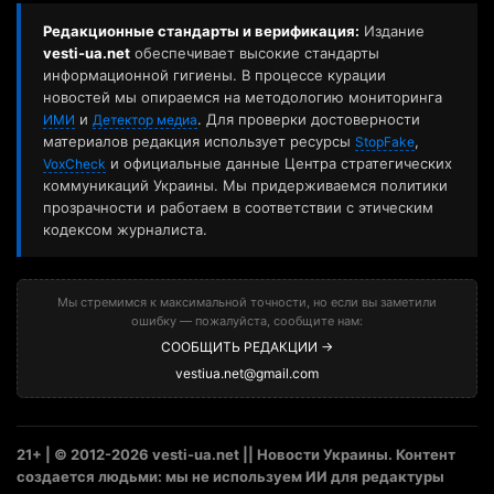
Редакционные стандарты и верификация:
Издание
vesti-ua.net
обеспечивает высокие стандарты
информационной гигиены. В процессе курации
новостей мы опираемся на методологию мониторинга
и
. Для проверки достоверности
ИМИ
Детектор медиа
материалов редакция использует ресурсы
,
StopFake
и официальные данные Центра стратегических
VoxCheck
коммуникаций Украины. Мы придерживаемся политики
прозрачности и работаем в соответствии с этическим
кодексом журналиста.
Мы стремимся к максимальной точности, но если вы заметили
ошибку — пожалуйста, сообщите нам:
СООБЩИТЬ РЕДАКЦИИ →
vestiua.net@gmail.com
21+ | © 2012-2026 vesti-ua.net || Новости Украины. Контент
создается людьми: мы не используем ИИ для редактуры