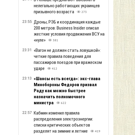
нелегально работающих украинцев
призывного возраста
273
23:55
Дроны, РЭБ и координация каждые
200 метров: Business Insider описал
жесткие условия продвижения ВСУ на
«нуле»
381
23:31
«Вагон не должен стать ловушкой»:
четкие правила поведения для
пассажиров поездов при вражеском
ударе
412
23:13
«Шансы есть всегда»: экс-глава
Минобороны Федоров призвал
Раду как можно быстрее
назначить полномочного
министра
622
22:57
Кабмин изменил правила
распределения электроэнергии:
списки критических объектов
разделят на зимние и летние
419