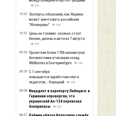
между полицией и протестующими
170
10:53
Эксперты объяснили, как Украина
может уничтожать российские
"Искандеры"
218
10:32
Цены на топливо: сколько стоят
бензин, дизель и автогаз 7 августа
192
09:50
Пролетели более 1700 километров:
беспилотники атаковали склад
Wildberries в Екатеринбурге
236
09:29
С 1 сентября
повышается заработная плата
педагогов, - Корецкий
238
09:08
Инцидент в аэропорту Лейпцига: в
Германии опровергли, что
украинский Ан-124 перевозил
боеприпасы
263
08:57
Кабмин обязал Налоговую службу