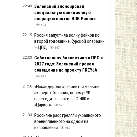
22:43
Зеленский анонсировал
специальную санкционную
операцию против ВПК России
454
22:19
Россия запустила волну фейков ко
второй годовщине Курской операции
— ЦПД
447
22:03
Собственная баллистика и ПРО к
2027 году: Зеленский провел
совещание по проекту FREYJA
481
21:58
«Искандеров» становится меньше:
эксперт объяснил, почему РФ
переходит на ракеты С-400 и
«Циркон»
520
21:33
Россияне расстреляли украинского
военнопленного на одном из
направлений
457