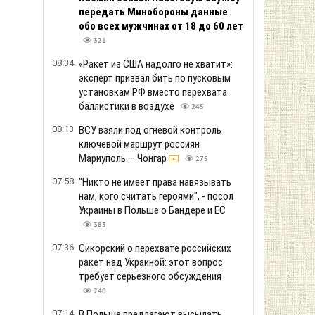
передать Минобороны данные
обо всех мужчинах от 18 до 60 лет
321
08:34
«Ракет из США надолго не хватит»:
эксперт призвал бить по пусковым
установкам РФ вместо перехвата
баллистики в воздухе
245
08:13
ВСУ взяли под огневой контроль
ключевой маршрут россиян
Мариуполь — Чонгар
275
07:58
"Никто не имеет права навязывать
нам, кого считать героями", - посол
Украины в Польше о Бандере и ЕС
383
07:36
Сикорский о перехвате российских
ракет над Украиной: этот вопрос
требует серьезного обсуждения
240
07:14
В Польше предлагают высылать