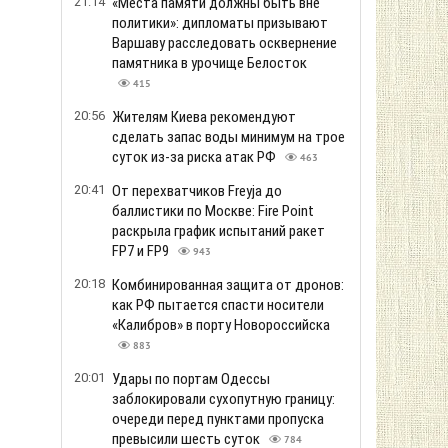
21:14
«Места памяти должны быть вне
политики»: дипломаты призывают
Варшаву расследовать осквернение
памятника в урочище Белосток
415
20:56
Жителям Киева рекомендуют
сделать запас воды минимум на трое
суток из-за риска атак РФ
463
20:41
От перехватчиков Freyja до
баллистики по Москве: Fire Point
раскрыла график испытаний ракет
FP7 и FP9
943
20:18
Комбинированная защита от дронов:
как РФ пытается спасти носители
«Калибров» в порту Новороссийска
883
20:01
Удары по портам Одессы
заблокировали сухопутную границу:
очереди перед пунктами пропуска
превысили шесть суток
784