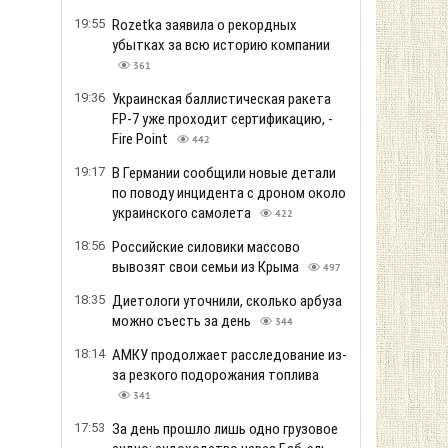
19:55
Rozetka заявила о рекордных
убытках за всю историю компании
361
19:36
Украинская баллистическая ракета
FP-7 уже проходит сертификацию, -
Fire Point
442
19:17
В Германии сообщили новые детали
по поводу инцидента с дроном около
украинского самолета
422
18:56
Российские силовики массово
вывозят свои семьи из Крыма
497
18:35
Диетологи уточнили, сколько арбуза
можно съесть за день
344
18:14
АМКУ продолжает расследование из-
за резкого подорожания топлива
341
17:53
За день прошло лишь одно грузовое