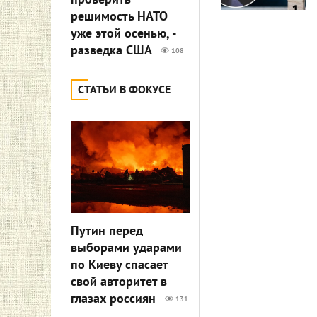
проверить
решимость НАТО
уже этой осенью, -
разведка США
108
СТАТЬИ В ФОКУСЕ
Путин перед
выборами ударами
по Киеву спасает
свой авторитет в
глазах россиян
131