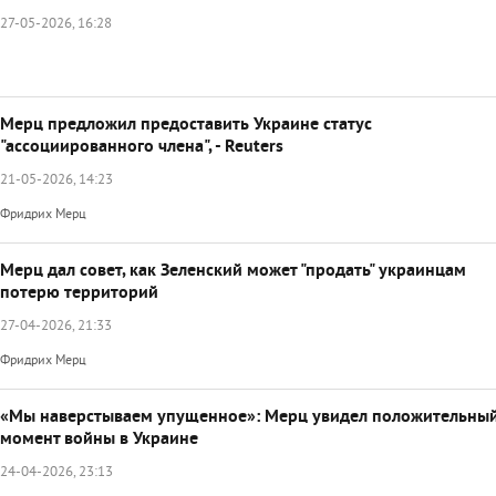
27-05-2026, 16:28
Мерц предложил предоставить Украине статус
"ассоциированного члена", - Reuters
21-05-2026, 14:23
Фридрих Мерц
Мерц дал совет, как Зеленский может "продать" украинцам
потерю территорий
27-04-2026, 21:33
Фридрих Мерц
«Мы наверстываем упущенное»: Мерц увидел положительны
момент войны в Украине
24-04-2026, 23:13