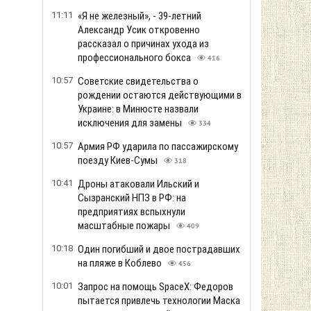
11:11
«Я не железный», - 39-летний
Александр Усик откровенно
рассказал о причинах ухода из
профессионального бокса
416
10:57
Советские свидетельства о
рождении остаются действующими в
Украине: в Минюсте назвали
исключения для замены
334
10:57
Армия РФ ударила по пассажирскому
поезду Киев-Сумы
318
10:41
Дроны атаковали Ильский и
Сызранский НПЗ в РФ: на
предприятиях вспыхнули
масштабные пожары
409
10:18
Один погибший и двое пострадавших
на пляже в Коблево
456
10:01
Запрос на помощь SpaceX: Федоров
пытается привлечь технологии Маска