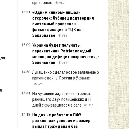
произошло
960
15:31
«Одним кликом» лишали
отсрочек: Лубинец подтвердил
системный произвол и
фальсификации в ТЦК на
Закарпатье
556
15:09
Украина будет получать
перехватчики Patriot каждый
месяц, но дефицит сохраняется, -
цах
Зеленський
364
14:58
Лукашенко сделал новое заявление о
причине войны России в Украине
690
ии
14:41
На Буковине задержали стрелка,
ранившего двух полицейских и 11
дней скрывавшегося в селе
313
14:18
Ни дня не работал: в ПФУ
разъяснили условия и размер
выплат гражданам без