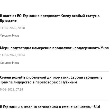
В шаге от ЕС: Германия предлагает Киеву особый статус в
Брюсселе
11-06-2026, 20:18
Фридрих Мерц
Мерц подтвердил намерение продолжать поддерживать Укр
11-06-2026, 18:14
Фридрих Мерц
Смена ролей в глобальной дипломатии: Европа забирает у
Трампа лидерство в переговорах с Путиным
9-06-2026, 07:14
В Германии внезапно заговорили о смене канцлера, - Bild