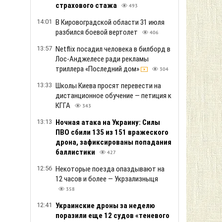
страхового стажа
493
14:01
В Кировоградской области 31 июля
разбился боевой вертолет
406
13:57
Netflix посадил человека в билборд в
Лос-Анджелесе ради рекламы
триллера «Последний дом»
304
13:33
Школы Киева просят перевести на
дистанционное обучение — петиция к
КГГА
343
13:13
Ночная атака на Украину: Силы
ПВО сбили 135 из 151 вражеского
дрона, зафиксированы попадания
баллистики
427
12:56
Некоторые поезда опаздывают на
12 часов и более — Укрзализныця
358
12:41
Украинские дроны за неделю
поразили еще 12 судов «теневого