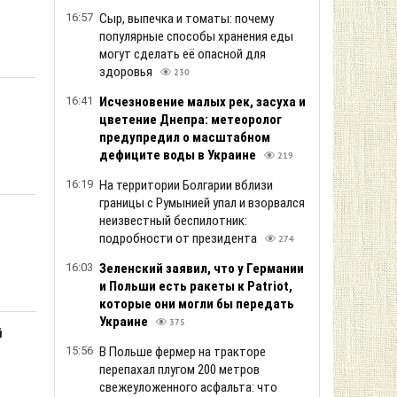
16:57
Сыр, выпечка и томаты: почему
популярные способы хранения еды
могут сделать её опасной для
здоровья
230
16:41
Исчезновение малых рек, засуха и
цветение Днепра: метеоролог
предупредил о масштабном
дефиците воды в Украине
219
16:19
На территории Болгарии вблизи
границы с Румынией упал и взорвался
неизвестный беспилотник:
подробности от президента
274
16:03
Зеленский заяв ил, что у Германии
и Польши есть ракеты к Patriot,
которые они могли бы передать
Украине
375
й
15:56
В Польше фермер на тракторе
перепахал плугом 200 метров
свежеуложенного асфальта: что