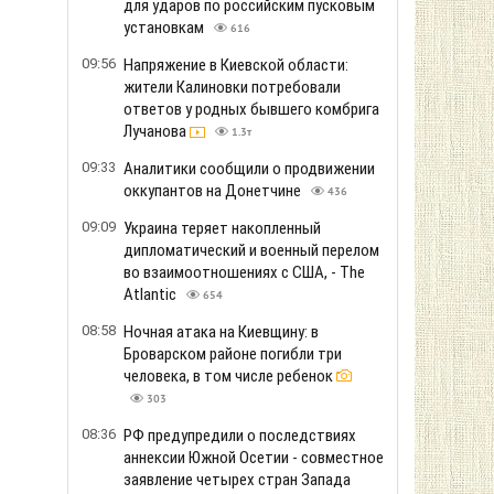
для ударов по российским пусковым
установкам
616
09:56
Напряжение в Киевской области:
жители Калиновки потребовали
ответов у родных бывшего комбрига
Лучанова
1.3т
09:33
Аналитики сообщили о продвижении
оккупантов на Донетчине
436
09:09
Украина теряет накопленный
дипломатический и военный перелом
во взаимоотношениях с США, - The
Atlantic
654
08:58
Ночная атака на Киевщину: в
Броварском районе погибли три
человека, в том числе ребенок
303
08:36
РФ предупредили о последствиях
аннексии Южной Осетии - совместное
заявление четырех стран Запада