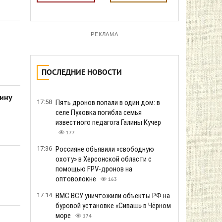
РЕКЛАМА
ПОСЛЕДНИЕ НОВОСТИ
аину
17:58
Пять дронов попали в один дом: в
селе Пуховка погибла семья
известного педагога Галины Кучер
177
17:36
Россияне объявили «свободную
охоту» в Херсонской области с
помощью FPV-дронов на
оптоволокне
163
17:14
ВМС ВСУ уничтожили объекты РФ на
буровой установке «Сиваш» в Чёрном
море
174