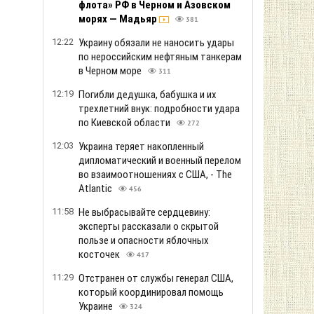
флота» РФ в Черном и Азовском
морях — Мадьяр
381
12:22
Украину обязали не наносить удары
по нероссийским нефтяным танкерам
в Черном море
311
12:19
Погибли дедушка, бабушка и их
трехлетний внук: подробности удара
по Киевской области
272
12:03
Украина теряет накопленный
дипломатический и военный перелом
во взаимоотношениях с США, - The
Atlantic
456
11:58
Не выбрасывайте сердцевину:
эксперты рассказали о скрытой
пользе и опасности яблочных
косточек
417
11:29
Отстранен от службы генерал США,
который координировал помощь
Украине
324