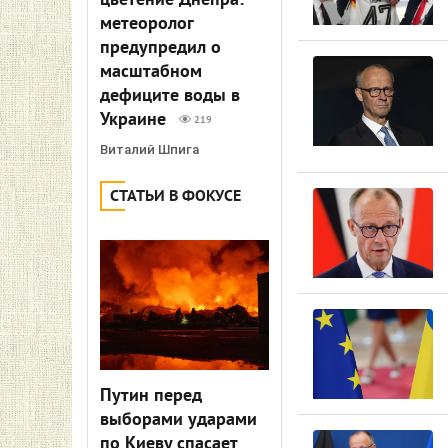
цветение Днепра:
метеоролог
предупредил о
масштабном
дефиците воды в
Украине
219
Виталий Шпига
СТАТЬИ В ФОКУСЕ
Путин перед
выборами ударами
по Киеву спасает